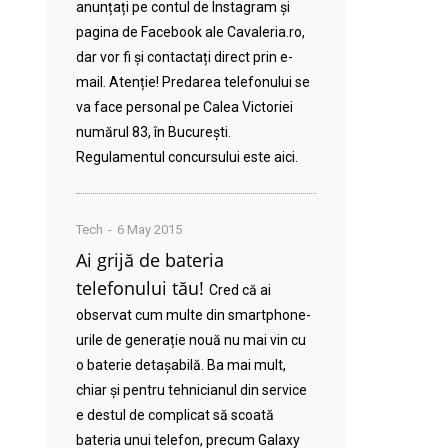
anunțați pe contul de Instagram și
pagina de Facebook ale Cavaleria.ro,
dar vor fi și contactați direct prin e-
mail. Atenție! Predarea telefonului se
va face personal pe Calea Victoriei
numărul 83, în București.
Regulamentul concursului este aici.
Tech
6 May 2015
Ai grijă de bateria
telefonului tău!
Cred că ai
observat cum multe din smartphone-
urile de generație nouă nu mai vin cu
o baterie detașabilă. Ba mai mult,
chiar și pentru tehnicianul din service
e destul de complicat să scoată
bateria unui telefon, precum Galaxy