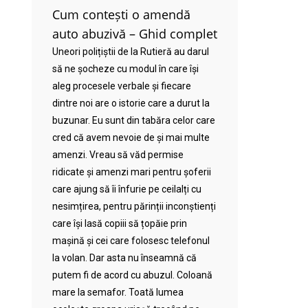
Cum contești o amendă
auto abuzivă – Ghid complet
Uneori polițiștii de la Rutieră au darul
să ne șocheze cu modul în care își
aleg procesele verbale și fiecare
dintre noi are o istorie care a durut la
buzunar. Eu sunt din tabăra celor care
cred că avem nevoie de și mai multe
amenzi. Vreau să văd permise
ridicate și amenzi mari pentru șoferii
care ajung să îi înfurie pe ceilalți cu
nesimțirea, pentru părinții inconștienți
care își lasă copiii să țopăie prin
mașină și cei care folosesc telefonul
la volan. Dar asta nu înseamnă că
putem fi de acord cu abuzul. Coloană
mare la semafor. Toată lumea