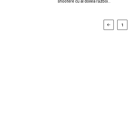
shootere cu al doilea război…
1