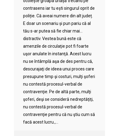
ocolește groapa uriașă trecând pe
contrasens iar tu ești singurul oprit de
poliție. Că aveai numere din alt județ.
E doar un scenariu și pun pariu că al
tău s-ar putea să fie chiar mai…
distractiv. Vestea bună este că
amenzile de circulaţie pot fi foarte
uşor anulate în instanţă. Acest lucru
nu se întâmplă aşa de des pentru că,
descurajaţi de ideea unui proces care
presupune timp şi costuri, mulţi şoferi
nu contestă procesul-verbal de
contravenţie. Pe de altă parte, mulţi
şoferi, deşi se consideră nedreptăţiţi,
nu contestă procesul-verbal de
contravenţie pentru că nu ştiu cum să
facă acest lucru.,...