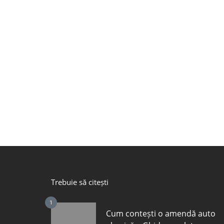
Trebuie să citești
1
Cum contești o amendă auto