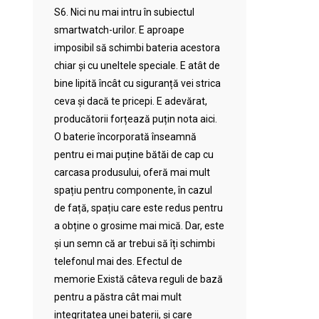
S6. Nici nu mai intru în subiectul
smartwatch-urilor. E aproape
imposibil să schimbi bateria acestora
chiar și cu uneltele speciale. E atât de
bine lipită încât cu siguranță vei strica
ceva și dacă te pricepi. E adevărat,
producătorii forțează puțin nota aici.
O baterie încorporată înseamnă
pentru ei mai puține bătăi de cap cu
carcasa produsului, oferă mai mult
spațiu pentru componente, în cazul
de față, spațiu care este redus pentru
a obține o grosime mai mică. Dar, este
și un semn că ar trebui să îți schimbi
telefonul mai des. Efectul de
memorie Există câteva reguli de bază
pentru a păstra cât mai mult
integritatea unei baterii, și care