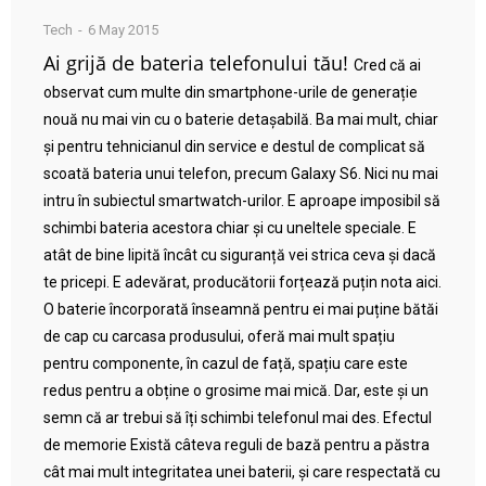
Tech
6 May 2015
Ai grijă de bateria telefonului tău!
Cred că ai
observat cum multe din smartphone-urile de generație
nouă nu mai vin cu o baterie detașabilă. Ba mai mult, chiar
și pentru tehnicianul din service e destul de complicat să
scoată bateria unui telefon, precum Galaxy S6. Nici nu mai
intru în subiectul smartwatch-urilor. E aproape imposibil să
schimbi bateria acestora chiar și cu uneltele speciale. E
atât de bine lipită încât cu siguranță vei strica ceva și dacă
te pricepi. E adevărat, producătorii forțează puțin nota aici.
O baterie încorporată înseamnă pentru ei mai puține bătăi
de cap cu carcasa produsului, oferă mai mult spațiu
pentru componente, în cazul de față, spațiu care este
redus pentru a obține o grosime mai mică. Dar, este și un
semn că ar trebui să îți schimbi telefonul mai des. Efectul
de memorie Există câteva reguli de bază pentru a păstra
cât mai mult integritatea unei baterii, și care respectată cu