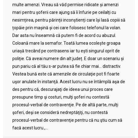
multe amenzi. Vreau să văd permise ridicate și amenzi
mari pentru șoferii care ajung să îi înfurie pe ceilalți cu
nesimțirea, pentru părinții inconștienți care își lasă copiii să
țopăie prin mașină și cei care folosesc telefonul la volan.
Dar asta nu înseamnă că putem fi de acord cu abuzul.
Coloană mare la semafor. Toată lumea ocolește groapa
uriașă trecând pe contrasens iar tu ești singurul oprit de
poliție. Că aveai numere din alt județ. E doar un scenariu și
pun pariu că al tău s-ar putea să fie chiar mai… distractiv.
Vestea bună este că amenzile de circulaţie pot fi foarte
uşor anulate în instanţă. Acest lucru nu se întâmplă aşa de
des pentru că, descurajaţi de ideea unui proces care
presupune timp şi costuri, mulţi şoferi nu contestă
procesul-verbal de contravenţie. Pe de altă parte, mulţi
şoferi, deşi se consideră nedreptăţiţi, nu contestă
procesul-verbal de contravenţie pentru că nu ştiu cum să
facă acest lucru.,...