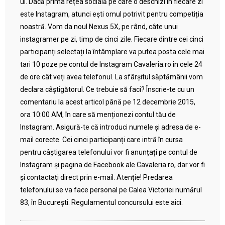
ul. Dacă prima rețea socială pe care o deschizi în fiecare zi
este Instagram, atunci ești omul potrivit pentru competiția
noastră. Vom da noul Nexus 5X, pe rând, câte unui
instagramer pe zi, timp de cinci zile. Fiecare dintre cei cinci
participanți selectați la întâmplare va putea posta cele mai
tari 10 poze pe contul de Instagram Cavaleria.ro în cele 24
de ore cât veți avea telefonul. La sfârșitul săptămânii vom
declara câștigătorul. Ce trebuie să faci? Înscrie-te cu un
comentariu la acest articol până pe 12 decembrie 2015,
ora 10:00 AM, în care să menționezi contul tău de
Instagram. Asigură-te că introduci numele și adresa de e-
mail corecte. Cei cinci participanți care intră în cursa
pentru câștigarea telefonului vor fi anunțați pe contul de
Instagram și pagina de Facebook ale Cavaleria.ro, dar vor fi
și contactați direct prin e-mail. Atenție! Predarea
telefonului se va face personal pe Calea Victoriei numărul
83, în București. Regulamentul concursului este aici.