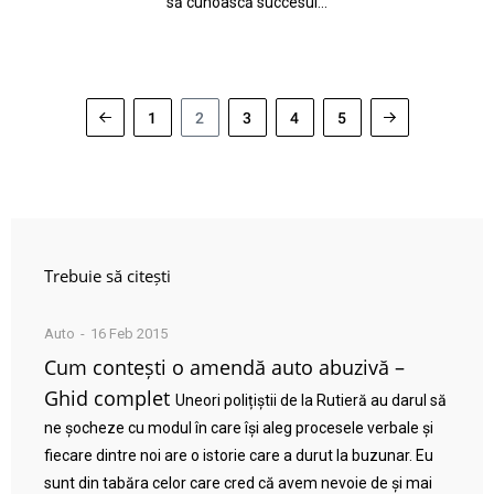
să cunoască succesul…
1
2
3
4
5
Trebuie să citești
Auto
16 Feb 2015
Cum contești o amendă auto abuzivă –
Ghid complet
Uneori polițiștii de la Rutieră au darul să
ne șocheze cu modul în care își aleg procesele verbale și
fiecare dintre noi are o istorie care a durut la buzunar. Eu
sunt din tabăra celor care cred că avem nevoie de și mai