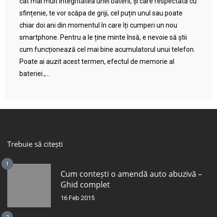
cât mai mult integritatea unei baterii, și care respectată cu
sfințenie, te vor scăpa de griji, cel puțin unul sau poate
chiar doi ani din momentul în care îți cumperi un nou
smartphone. Pentru a le ține minte însă, e nevoie să știi
cum funcționează cel mai bine acumulatorul unui telefon.
Poate ai auzit acest termen, efectul de memorie al
bateriei.,...
Trebuie să citești
1
Cum contești o amendă auto abuzivă –
Ghid complet
16 Feb 2015