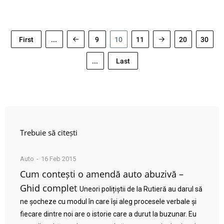
First
...
9
10
11
20
30
...
Last
Trebuie să citești
Auto
16 Feb 2015
Cum contești o amendă auto abuzivă –
Ghid complet
Uneori polițiștii de la Rutieră au darul să
ne șocheze cu modul în care își aleg procesele verbale și
fiecare dintre noi are o istorie care a durut la buzunar. Eu