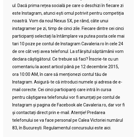
ul. Dacă prima rețea socială pe care o deschizi în fiecare zi
este Instagram, atunci ești omul potrivit pentru competiția
noastră. Vom da noul Nexus 5X, pe rând, câte unui
instagramer pe zi, timp de cinci zile. Fiecare dintre cei cinci
participanți selectați la întâmplare va putea posta cele mai
tari 10 poze pe contul de Instagram Cavaleria.ro în cele 24
de ore cât veți avea telefonul. La sfârșitul săptămânii vom
declara câștigătorul. Ce trebuie să faci? Înscrie-te cu un
comentariu la acest articol până pe 12 decembrie 2015,
ora 10:00 AM, în care să menționezi contul tău de
Instagram. Asigură-te că introduci numele și adresa de e-
mail corecte. Cei cinci participanți care intră în cursa
pentru câștigarea telefonului vor fi anunțați pe contul de
Instagram și pagina de Facebook ale Cavaleria.ro, dar vor fi
și contactați direct prin e-mail. Atenție! Predarea
telefonului se va face personal pe Calea Victoriei numărul
83, în București. Regulamentul concursului este aici.