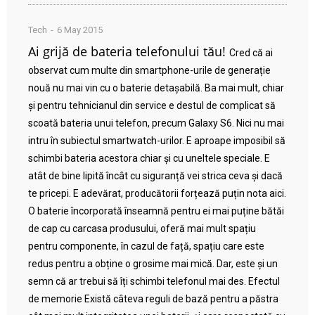
Tech
6 May 2015
Ai grijă de bateria telefonului tău!
Cred că ai
observat cum multe din smartphone-urile de generație
nouă nu mai vin cu o baterie detașabilă. Ba mai mult, chiar
și pentru tehnicianul din service e destul de complicat să
scoată bateria unui telefon, precum Galaxy S6. Nici nu mai
intru în subiectul smartwatch-urilor. E aproape imposibil să
schimbi bateria acestora chiar și cu uneltele speciale. E
atât de bine lipită încât cu siguranță vei strica ceva și dacă
te pricepi. E adevărat, producătorii forțează puțin nota aici.
O baterie încorporată înseamnă pentru ei mai puține bătăi
de cap cu carcasa produsului, oferă mai mult spațiu
pentru componente, în cazul de față, spațiu care este
redus pentru a obține o grosime mai mică. Dar, este și un
semn că ar trebui să îți schimbi telefonul mai des. Efectul
de memorie Există câteva reguli de bază pentru a păstra