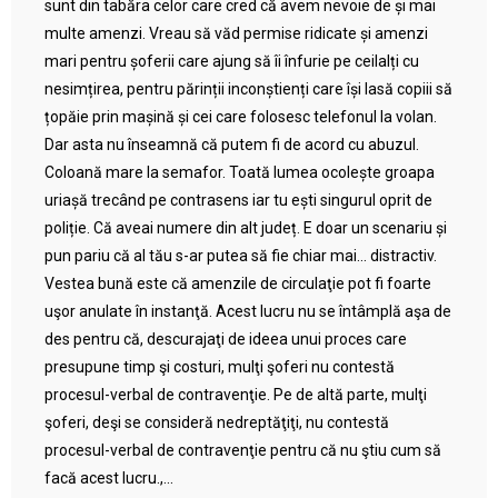
sunt din tabăra celor care cred că avem nevoie de și mai
multe amenzi. Vreau să văd permise ridicate și amenzi
mari pentru șoferii care ajung să îi înfurie pe ceilalți cu
nesimțirea, pentru părinții inconștienți care își lasă copiii să
țopăie prin mașină și cei care folosesc telefonul la volan.
Dar asta nu înseamnă că putem fi de acord cu abuzul.
Coloană mare la semafor. Toată lumea ocolește groapa
uriașă trecând pe contrasens iar tu ești singurul oprit de
poliție. Că aveai numere din alt județ. E doar un scenariu și
pun pariu că al tău s-ar putea să fie chiar mai… distractiv.
Vestea bună este că amenzile de circulaţie pot fi foarte
uşor anulate în instanţă. Acest lucru nu se întâmplă aşa de
des pentru că, descurajaţi de ideea unui proces care
presupune timp şi costuri, mulţi şoferi nu contestă
procesul-verbal de contravenţie. Pe de altă parte, mulţi
şoferi, deşi se consideră nedreptăţiţi, nu contestă
procesul-verbal de contravenţie pentru că nu ştiu cum să
facă acest lucru.,...