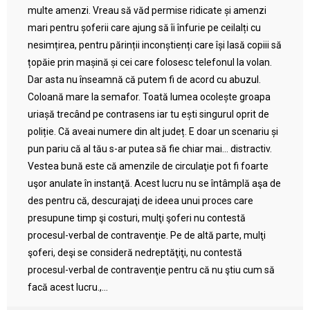
multe amenzi. Vreau să văd permise ridicate și amenzi
mari pentru șoferii care ajung să îi înfurie pe ceilalți cu
nesimțirea, pentru părinții inconștienți care își lasă copiii să
țopăie prin mașină și cei care folosesc telefonul la volan.
Dar asta nu înseamnă că putem fi de acord cu abuzul.
Coloană mare la semafor. Toată lumea ocolește groapa
uriașă trecând pe contrasens iar tu ești singurul oprit de
poliție. Că aveai numere din alt județ. E doar un scenariu și
pun pariu că al tău s-ar putea să fie chiar mai… distractiv.
Vestea bună este că amenzile de circulaţie pot fi foarte
uşor anulate în instanţă. Acest lucru nu se întâmplă aşa de
des pentru că, descurajaţi de ideea unui proces care
presupune timp şi costuri, mulţi şoferi nu contestă
procesul-verbal de contravenţie. Pe de altă parte, mulţi
şoferi, deşi se consideră nedreptăţiţi, nu contestă
procesul-verbal de contravenţie pentru că nu ştiu cum să
facă acest lucru.,...