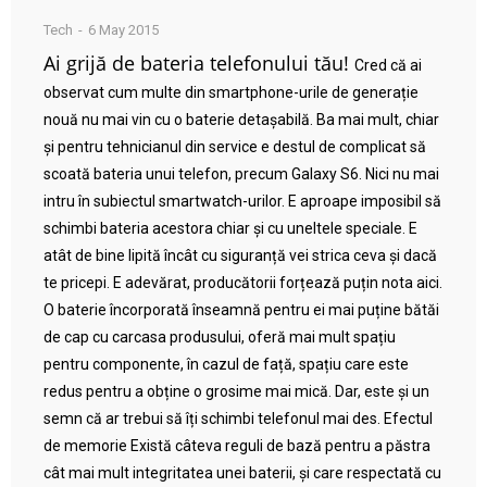
Tech
6 May 2015
Ai grijă de bateria telefonului tău!
Cred că ai
observat cum multe din smartphone-urile de generație
nouă nu mai vin cu o baterie detașabilă. Ba mai mult, chiar
și pentru tehnicianul din service e destul de complicat să
scoată bateria unui telefon, precum Galaxy S6. Nici nu mai
intru în subiectul smartwatch-urilor. E aproape imposibil să
schimbi bateria acestora chiar și cu uneltele speciale. E
atât de bine lipită încât cu siguranță vei strica ceva și dacă
te pricepi. E adevărat, producătorii forțează puțin nota aici.
O baterie încorporată înseamnă pentru ei mai puține bătăi
de cap cu carcasa produsului, oferă mai mult spațiu
pentru componente, în cazul de față, spațiu care este
redus pentru a obține o grosime mai mică. Dar, este și un
semn că ar trebui să îți schimbi telefonul mai des. Efectul
de memorie Există câteva reguli de bază pentru a păstra
cât mai mult integritatea unei baterii, și care respectată cu