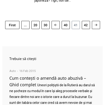
japoneză? Tigri, flori de…
First
...
20
30
40
41
42
Trebuie să citești
Auto
16 Feb 2015
Cum contești o amendă auto abuzivă –
Ghid complet
Uneori polițiștii de la Rutieră au darul să
ne șocheze cu modul în care își aleg procesele verbale și
fiecare dintre noi are o istorie care a durut la buzunar. Eu
sunt din tabăra celor care cred că avem nevoie de și mai