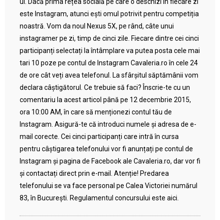
ul. Dacă prima rețea socială pe care o deschizi în fiecare zi
este Instagram, atunci ești omul potrivit pentru competiția
noastră. Vom da noul Nexus 5X, pe rând, câte unui
instagramer pe zi, timp de cinci zile. Fiecare dintre cei cinci
participanți selectați la întâmplare va putea posta cele mai
tari 10 poze pe contul de Instagram Cavaleria.ro în cele 24
de ore cât veți avea telefonul. La sfârșitul săptămânii vom
declara câștigătorul. Ce trebuie să faci? Înscrie-te cu un
comentariu la acest articol până pe 12 decembrie 2015,
ora 10:00 AM, în care să menționezi contul tău de
Instagram. Asigură-te că introduci numele și adresa de e-
mail corecte. Cei cinci participanți care intră în cursa
pentru câștigarea telefonului vor fi anunțați pe contul de
Instagram și pagina de Facebook ale Cavaleria.ro, dar vor fi
și contactați direct prin e-mail. Atenție! Predarea
telefonului se va face personal pe Calea Victoriei numărul
83, în București. Regulamentul concursului este aici.