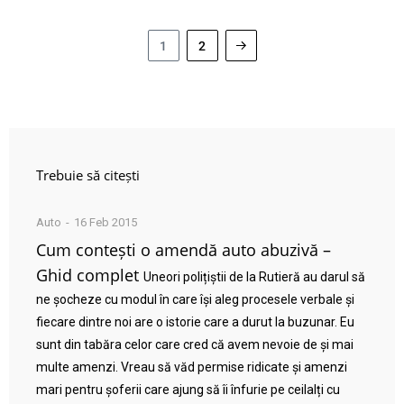
1
2
Trebuie să citești
Auto
16 Feb 2015
Cum contești o amendă auto abuzivă –
Ghid complet
Uneori polițiștii de la Rutieră au darul să
ne șocheze cu modul în care își aleg procesele verbale și
fiecare dintre noi are o istorie care a durut la buzunar. Eu
sunt din tabăra celor care cred că avem nevoie de și mai
multe amenzi. Vreau să văd permise ridicate și amenzi
mari pentru șoferii care ajung să îi înfurie pe ceilalți cu