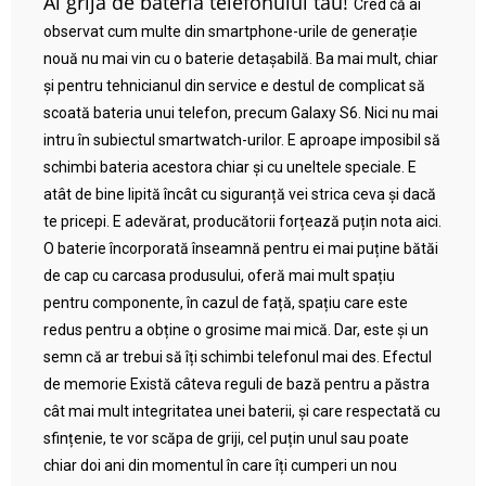
Ai grijă de bateria telefonului tău!
Cred că ai
observat cum multe din smartphone-urile de generație
nouă nu mai vin cu o baterie detașabilă. Ba mai mult, chiar
și pentru tehnicianul din service e destul de complicat să
scoată bateria unui telefon, precum Galaxy S6. Nici nu mai
intru în subiectul smartwatch-urilor. E aproape imposibil să
schimbi bateria acestora chiar și cu uneltele speciale. E
atât de bine lipită încât cu siguranță vei strica ceva și dacă
te pricepi. E adevărat, producătorii forțează puțin nota aici.
O baterie încorporată înseamnă pentru ei mai puține bătăi
de cap cu carcasa produsului, oferă mai mult spațiu
pentru componente, în cazul de față, spațiu care este
redus pentru a obține o grosime mai mică. Dar, este și un
semn că ar trebui să îți schimbi telefonul mai des. Efectul
de memorie Există câteva reguli de bază pentru a păstra
cât mai mult integritatea unei baterii, și care respectată cu
sfințenie, te vor scăpa de griji, cel puțin unul sau poate
chiar doi ani din momentul în care îți cumperi un nou