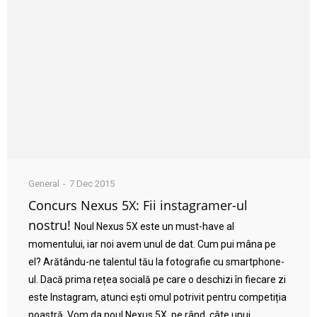
General
7 Dec 2015
Concurs Nexus 5X: Fii instagramer-ul
nostru!
Noul Nexus 5X este un must-have al
momentului, iar noi avem unul de dat. Cum pui mâna pe
el? Arătându-ne talentul tău la fotografie cu smartphone-
ul. Dacă prima rețea socială pe care o deschizi în fiecare zi
este Instagram, atunci ești omul potrivit pentru competiția
noastră. Vom da noul Nexus 5X, pe rând, câte unui