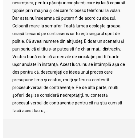
nesimțirea, pentru părinții inconștienți care își lasă copiii să
țopăie prin mașină și cei care folosesc telefonul la volan.
Dar asta nu înseamnă că putem fi de acord cu abuzul.
Coloană mare la semafor. Toată lumea ocolește groapa
uriașă trecând pe contrasens iar tu ești singurul oprit de
poliție. Că aveai numere din alt județ. E doar un scenariu și
pun pariu că al tău s-ar putea să fie chiar mai… distractiv.
Vestea bună este că amenzile de circulaţie pot fi foarte
uşor anulate în instanţă. Acest lucru nu se întâmplă aşa de
des pentru că, descurajaţi de ideea unui proces care
presupune timp şi costuri, mulţi şoferi nu contestă
procesul-verbal de contravenţie. Pe de altă parte, mulţi
şoferi, deşi se consideră nedreptăţiţi, nu contestă
procesul-verbal de contravenţie pentru că nu ştiu cum să
facă acest lucru.,...