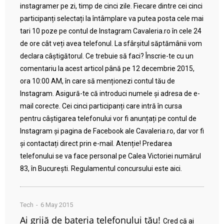
instagramer pe zi, timp de cinci zile. Fiecare dintre cei cinci
participanți selectați la întâmplare va putea posta cele mai
tari 10 poze pe contul de Instagram Cavaleria.ro în cele 24
de ore cât veți avea telefonul. La sfârșitul săptămânii vom
declara câștigătorul. Ce trebuie să faci? Înscrie-te cu un
comentariu la acest articol până pe 12 decembrie 2015,
ora 10:00 AM, în care să menționezi contul tău de
Instagram. Asigură-te că introduci numele și adresa de e-
mail corecte. Cei cinci participanți care intră în cursa
pentru câștigarea telefonului vor fi anunțați pe contul de
Instagram și pagina de Facebook ale Cavaleria.ro, dar vor fi
și contactați direct prin e-mail. Atenție! Predarea
telefonului se va face personal pe Calea Victoriei numărul
83, în București. Regulamentul concursului este aici.
Tech
6 May 2015
Ai grijă de bateria telefonului tău!
Cred că ai