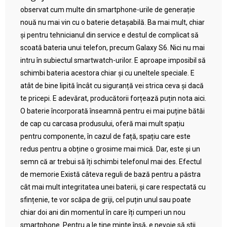
observat cum multe din smartphone-urile de generație
nouă nu mai vin cu o baterie detașabilă. Ba mai mult, chiar
și pentru tehnicianul din service e destul de complicat să
scoată bateria unui telefon, precum Galaxy S6. Nici nu mai
intru în subiectul smartwatch-urilor. E aproape imposibil să
schimbi bateria acestora chiar și cu uneltele speciale. E
atât de bine lipită încât cu siguranță vei strica ceva și dacă
te pricepi. E adevărat, producătorii forțează puțin nota aici.
O baterie încorporată înseamnă pentru ei mai puține bătăi
de cap cu carcasa produsului, oferă mai mult spațiu
pentru componente, în cazul de față, spațiu care este
redus pentru a obține o grosime mai mică. Dar, este și un
semn că ar trebui să îți schimbi telefonul mai des. Efectul
de memorie Există câteva reguli de bază pentru a păstra
cât mai mult integritatea unei baterii, și care respectată cu
sfințenie, te vor scăpa de griji, cel puțin unul sau poate
chiar doi ani din momentul în care îți cumperi un nou
smartphone. Pentru a le ține minte însă, e nevoie să știi