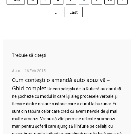
...
Last
Trebuie să citești
Auto
16 Feb 2015
Cum contești o amendă auto abuzivă –
Ghid complet
Uneori polițiștii de la Rutieră au darul să
ne șocheze cu modul în care își aleg procesele verbale și
fiecare dintre noi are o istorie care a durut la buzunar. Eu
sunt din tabăra celor care cred că avem nevoie de și mai
multe amenzi. Vreau să văd permise ridicate și amenzi
mari pentru șoferii care ajung să îi înfurie pe ceilalți cu
nesimțirea, pentru părinții inconștienți care își lasă copiii să