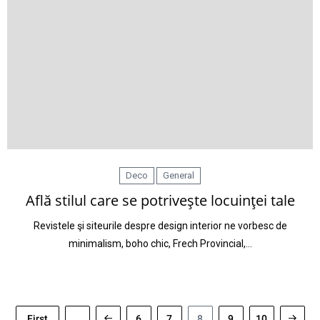
Deco
General
Află stilul care se potriveşte locuinţei tale
Revistele şi siteurile despre design interior ne vorbesc de
minimalism, boho chic, Frech Provincial,…
First
...
6
7
8
9
10