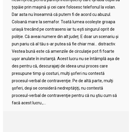
țopăie prin mașină și cei care folosesc telefonul la volan.
Dar asta nu înseamnă că putem fi de acord cu abuzul.
Coloană mare la semafor. Toată lumea ocolește groapa
uriașă trecând pe contrasens iar tu ești singurul oprit de
poliție. Că aveai numere din alt județ. E doar un scenariu și
pun pariu că al tău s-ar putea să fie chiar mai… distractiv.
Vestea bună este că amenzile de circulaţie pot fi foarte
uşor anulate în instanţă. Acest lucru nu se întâmplă aşa de
des pentru că, descurajaţi de ideea unui proces care
presupune timp şi costuri, mulţi şoferi nu contestă
procesul-verbal de contravenţie. Pe de altă parte, mulţi
şoferi, deşi se consideră nedreptăţiţi, nu contestă
procesul-verbal de contravenţie pentru că nu ştiu cum să
facă acest lucru.,...