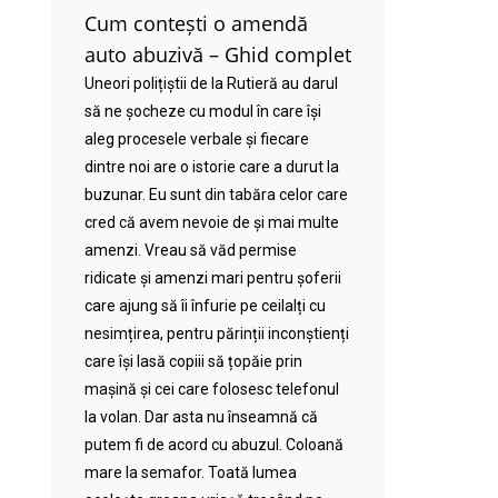
Cum contești o amendă
auto abuzivă – Ghid complet
Uneori polițiștii de la Rutieră au darul
să ne șocheze cu modul în care își
aleg procesele verbale și fiecare
dintre noi are o istorie care a durut la
buzunar. Eu sunt din tabăra celor care
cred că avem nevoie de și mai multe
amenzi. Vreau să văd permise
ridicate și amenzi mari pentru șoferii
care ajung să îi înfurie pe ceilalți cu
nesimțirea, pentru părinții inconștienți
care își lasă copiii să țopăie prin
mașină și cei care folosesc telefonul
la volan. Dar asta nu înseamnă că
putem fi de acord cu abuzul. Coloană
mare la semafor. Toată lumea