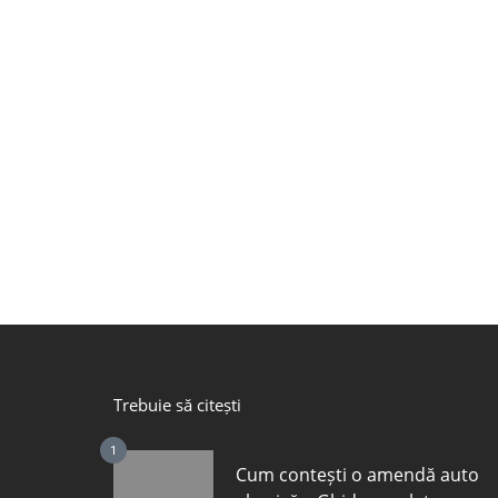
Trebuie să citești
1
Cum contești o amendă auto