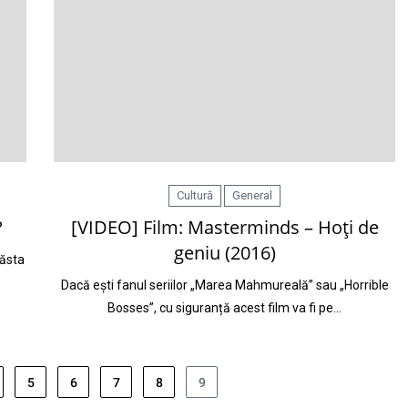
Cultură
General
?
[VIDEO] Film: Masterminds – Hoţi de
geniu (2016)
 ăsta
Dacă ești fanul seriilor „Marea Mahmureală” sau „Horrible
Bosses”, cu siguranță acest film va fi pe…
5
6
7
8
9