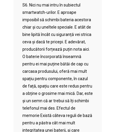
S6. Nici nu mai intru în subiectul
smartwatch-urilor. E aproape
imposibil să schimbi bateria acestora
chiar și cu uneltele speciale. E atât de
bine lipită încât cu siguranță vei strica
ceva și dacă te pricepi. E adevărat,
producătorii forțează puțin nota aici.
O baterie încorporată înseamnă
pentru ei mai puține bătăi de cap cu
carcasa produsului, oferă mai mult
spațiu pentru componente, în cazul
de față, spațiu care este redus pentru
a obține o grosime mai mică. Dar, este
și un semn că ar trebui să îți schimbi
telefonul mai des. Efectul de
memorie Există câteva reguli de bază
pentru a păstra cât mai mult
integritatea unei baterii, și care