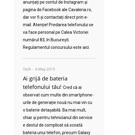
anunțați pe contul de Instagram și
pagina de Facebook ale Cavaleria.ro,
dar vor fi și contactați direct prin e-
mail. Atenție! Predarea telefonului se
va face personal pe Calea Victoriei
numărul 83, în București.
Regulamentul concursului este aici.
Tech
6 May 2015
Ai grijă de bateria
telefonului tău!
Cred că ai
observat cum multe din smartphone-
urile de generație nouă nu mai vin cu
o baterie detașabilă. Ba mai mult,
chiar și pentru tehnicianul din service
e destul de complicat să scoată
bateria unui telefon, precum Galaxy