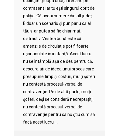
ocolește groapa uriașă trecând pe
contrasens iar tu ești singurul oprit de
poliție. Că aveai numere din alt județ.
E doar un scenariu și pun pariu că al
tău s-ar putea să fie chiar mai…
distractiv. Vestea bună este că
amenzile de circulaţie pot fi foarte
uşor anulate în instanţă. Acest lucru
nu se întâmplă aşa de des pentru că,
descurajaţi de ideea unui proces care
presupune timp şi costuri, mulţi şoferi
nu contestă procesul-verbal de
contravenţie. Pe de altă parte, mulţi
şoferi, deşi se consideră nedreptăţiţi,
nu contestă procesul-verbal de
contravenţie pentru că nu ştiu cum să
facă acest lucru.,...