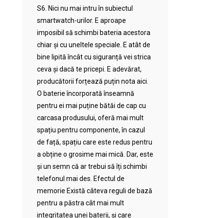
S6. Nici nu mai intru în subiectul
smartwatch-urilor. E aproape
imposibil să schimbi bateria acestora
chiar și cu uneltele speciale. E atât de
bine lipită încât cu siguranță vei strica
ceva și dacă te pricepi. E adevărat,
producătorii forțează puțin nota aici.
O baterie încorporată înseamnă
pentru ei mai puține bătăi de cap cu
carcasa produsului, oferă mai mult
spațiu pentru componente, în cazul
de față, spațiu care este redus pentru
a obține o grosime mai mică. Dar, este
și un semn că ar trebui să îți schimbi
telefonul mai des. Efectul de
memorie Există câteva reguli de bază
pentru a păstra cât mai mult
integritatea unei baterii, și care