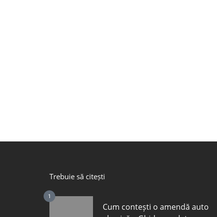
Trebuie să citești
1
Cum contești o amendă auto