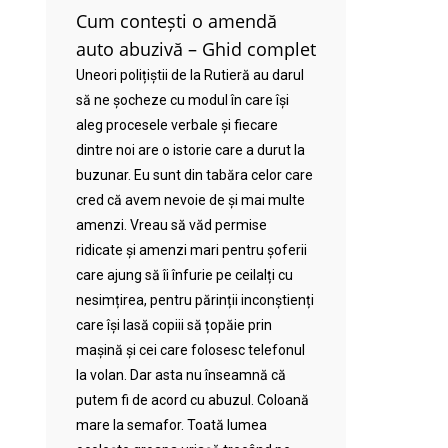
Cum contești o amendă
auto abuzivă – Ghid complet
Uneori polițiștii de la Rutieră au darul
să ne șocheze cu modul în care își
aleg procesele verbale și fiecare
dintre noi are o istorie care a durut la
buzunar. Eu sunt din tabăra celor care
cred că avem nevoie de și mai multe
amenzi. Vreau să văd permise
ridicate și amenzi mari pentru șoferii
care ajung să îi înfurie pe ceilalți cu
nesimțirea, pentru părinții inconștienți
care își lasă copiii să țopăie prin
mașină și cei care folosesc telefonul
la volan. Dar asta nu înseamnă că
putem fi de acord cu abuzul. Coloană
mare la semafor. Toată lumea