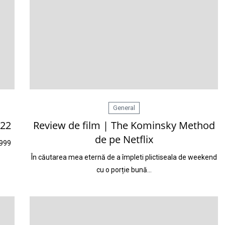
General
 22
Review de film | The Kominsky Method
de pe Netflix
1999
În căutarea mea eternă de a împleti plictiseala de weekend
cu o porție bună…