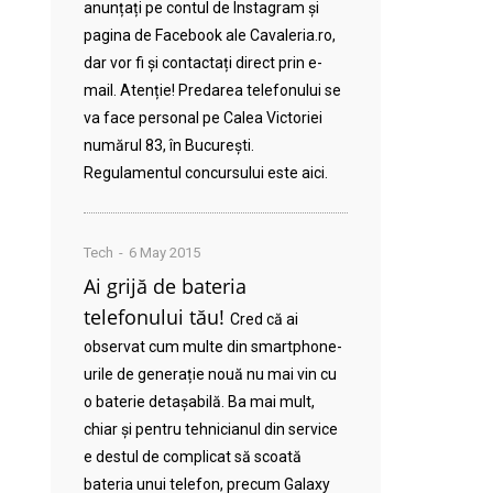
anunțați pe contul de Instagram și
pagina de Facebook ale Cavaleria.ro,
dar vor fi și contactați direct prin e-
mail. Atenție! Predarea telefonului se
va face personal pe Calea Victoriei
numărul 83, în București.
Regulamentul concursului este aici.
Tech
6 May 2015
Ai grijă de bateria
telefonului tău!
Cred că ai
observat cum multe din smartphone-
urile de generație nouă nu mai vin cu
o baterie detașabilă. Ba mai mult,
chiar și pentru tehnicianul din service
e destul de complicat să scoată
bateria unui telefon, precum Galaxy