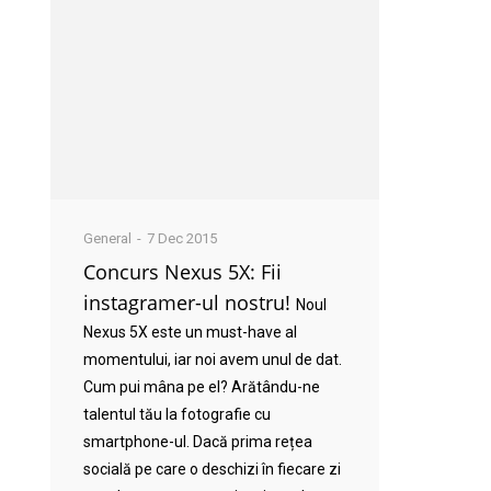
General
7 Dec 2015
Concurs Nexus 5X: Fii
instagramer-ul nostru!
Noul
Nexus 5X este un must-have al
momentului, iar noi avem unul de dat.
Cum pui mâna pe el? Arătându-ne
talentul tău la fotografie cu
smartphone-ul. Dacă prima rețea
socială pe care o deschizi în fiecare zi