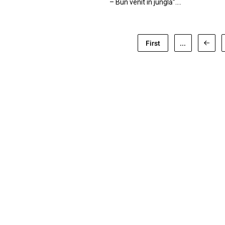
– Bun venit în junglă”.…
First
...