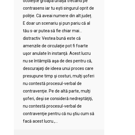
ocolește groapa uriașă trecând pe
contrasens iar tu ești singurul oprit de
poliție. Că aveai numere din alt județ.
E doar un scenariu și pun pariu că al
tău s-ar putea să fie chiar mai…
distractiv. Vestea bună este că
amenzile de circulaţie pot fi foarte
uşor anulate în instanţă. Acest lucru
nu se întâmplă aşa de des pentru că,
descurajaţi de ideea unui proces care
presupune timp şi costuri, mulţi şoferi
nu contestă procesul-verbal de
contravenţie. Pe de altă parte, mulţi
şoferi, deşi se consideră nedreptăţiţi,
nu contestă procesul-verbal de
contravenţie pentru că nu ştiu cum să
facă acest lucru.,...