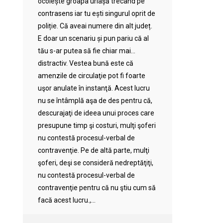
ocolește groapa uriașă trecând pe
contrasens iar tu ești singurul oprit de
poliție. Că aveai numere din alt județ.
E doar un scenariu și pun pariu că al
tău s-ar putea să fie chiar mai…
distractiv. Vestea bună este că
amenzile de circulaţie pot fi foarte
uşor anulate în instanţă. Acest lucru
nu se întâmplă aşa de des pentru că,
descurajaţi de ideea unui proces care
presupune timp şi costuri, mulţi şoferi
nu contestă procesul-verbal de
contravenţie. Pe de altă parte, mulţi
şoferi, deşi se consideră nedreptăţiţi,
nu contestă procesul-verbal de
contravenţie pentru că nu ştiu cum să
facă acest lucru.,...