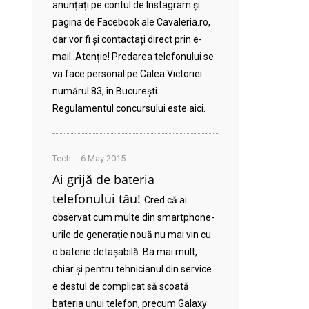
anunțați pe contul de Instagram și
pagina de Facebook ale Cavaleria.ro,
dar vor fi și contactați direct prin e-
mail. Atenție! Predarea telefonului se
va face personal pe Calea Victoriei
numărul 83, în București.
Regulamentul concursului este aici.
Tech
6 May 2015
Ai grijă de bateria
telefonului tău!
Cred că ai
observat cum multe din smartphone-
urile de generație nouă nu mai vin cu
o baterie detașabilă. Ba mai mult,
chiar și pentru tehnicianul din service
e destul de complicat să scoată
bateria unui telefon, precum Galaxy