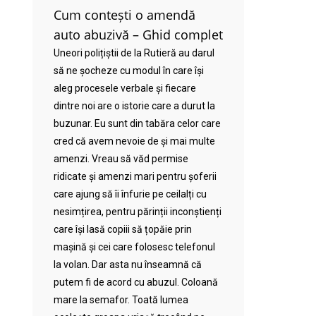
Cum contești o amendă
auto abuzivă – Ghid complet
Uneori polițiștii de la Rutieră au darul
să ne șocheze cu modul în care își
aleg procesele verbale și fiecare
dintre noi are o istorie care a durut la
buzunar. Eu sunt din tabăra celor care
cred că avem nevoie de și mai multe
amenzi. Vreau să văd permise
ridicate și amenzi mari pentru șoferii
care ajung să îi înfurie pe ceilalți cu
nesimțirea, pentru părinții inconștienți
care își lasă copiii să țopăie prin
mașină și cei care folosesc telefonul
la volan. Dar asta nu înseamnă că
putem fi de acord cu abuzul. Coloană
mare la semafor. Toată lumea