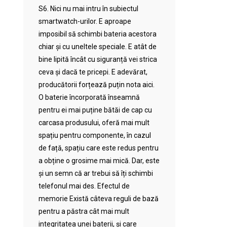
S6. Nici nu mai intru în subiectul
smartwatch-urilor. E aproape
imposibil să schimbi bateria acestora
chiar și cu uneltele speciale. E atât de
bine lipită încât cu siguranță vei strica
ceva și dacă te pricepi. E adevărat,
producătorii forțează puțin nota aici.
O baterie încorporată înseamnă
pentru ei mai puține bătăi de cap cu
carcasa produsului, oferă mai mult
spațiu pentru componente, în cazul
de față, spațiu care este redus pentru
a obține o grosime mai mică. Dar, este
și un semn că ar trebui să îți schimbi
telefonul mai des. Efectul de
memorie Există câteva reguli de bază
pentru a păstra cât mai mult
integritatea unei baterii, și care