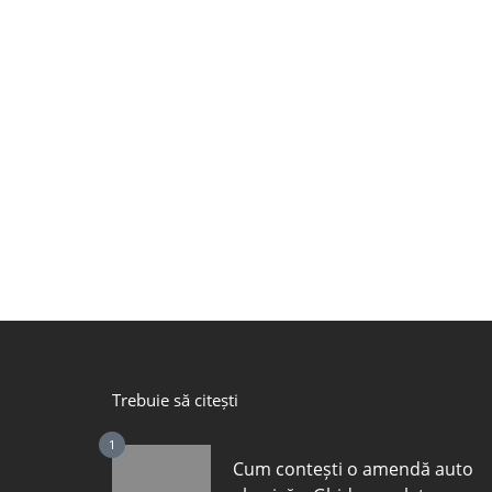
Trebuie să citești
1
Cum contești o amendă auto