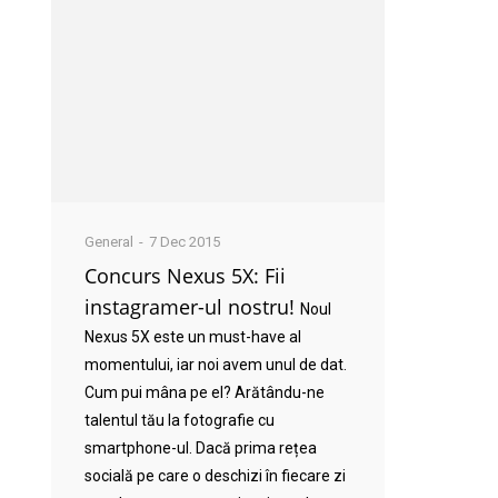
General
7 Dec 2015
Concurs Nexus 5X: Fii
instagramer-ul nostru!
Noul
Nexus 5X este un must-have al
momentului, iar noi avem unul de dat.
Cum pui mâna pe el? Arătându-ne
talentul tău la fotografie cu
smartphone-ul. Dacă prima rețea
socială pe care o deschizi în fiecare zi