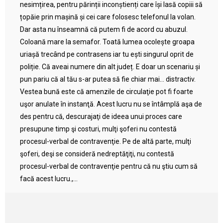
nesimțirea, pentru părinții inconștienți care își lasă copiii să
țopăie prin mașină și cei care folosesc telefonul la volan.
Dar asta nu înseamnă că putem fi de acord cu abuzul.
Coloană mare la semafor. Toată lumea ocolește groapa
uriașă trecând pe contrasens iar tu ești singurul oprit de
poliție. Că aveai numere din alt județ. E doar un scenariu și
pun pariu că al tău s-ar putea să fie chiar mai… distractiv.
Vestea bună este că amenzile de circulaţie pot fi foarte
uşor anulate în instanţă. Acest lucru nu se întâmplă aşa de
des pentru că, descurajaţi de ideea unui proces care
presupune timp şi costuri, mulţi şoferi nu contestă
procesul-verbal de contravenţie. Pe de altă parte, mulţi
şoferi, deşi se consideră nedreptăţiţi, nu contestă
procesul-verbal de contravenţie pentru că nu ştiu cum să
facă acest lucru.,...