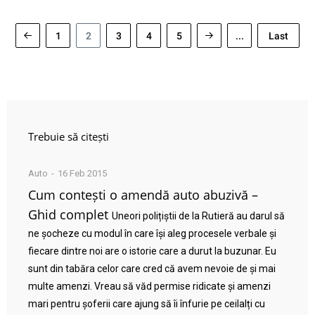
1
2
3
4
5
...
Last
Trebuie să citești
Auto
16 Feb 2015
Cum contești o amendă auto abuzivă –
Ghid complet
Uneori polițiștii de la Rutieră au darul să
ne șocheze cu modul în care își aleg procesele verbale și
fiecare dintre noi are o istorie care a durut la buzunar. Eu
sunt din tabăra celor care cred că avem nevoie de și mai
multe amenzi. Vreau să văd permise ridicate și amenzi
mari pentru șoferii care ajung să îi înfurie pe ceilalți cu