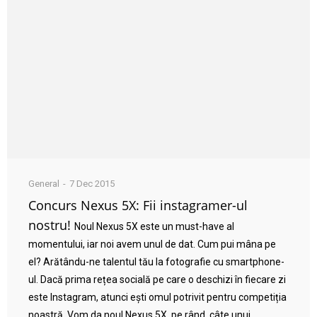
General
7 Dec 2015
Concurs Nexus 5X: Fii instagramer-ul
nostru!
Noul Nexus 5X este un must-have al
momentului, iar noi avem unul de dat. Cum pui mâna pe
el? Arătându-ne talentul tău la fotografie cu smartphone-
ul. Dacă prima rețea socială pe care o deschizi în fiecare zi
este Instagram, atunci ești omul potrivit pentru competiția
noastră. Vom da noul Nexus 5X, pe rând, câte unui