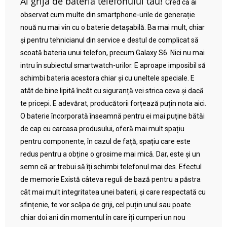
Ai grijă de bateria telefonului tău!
Cred că ai
observat cum multe din smartphone-urile de generație
nouă nu mai vin cu o baterie detașabilă. Ba mai mult, chiar
și pentru tehnicianul din service e destul de complicat să
scoată bateria unui telefon, precum Galaxy S6. Nici nu mai
intru în subiectul smartwatch-urilor. E aproape imposibil să
schimbi bateria acestora chiar și cu uneltele speciale. E
atât de bine lipită încât cu siguranță vei strica ceva și dacă
te pricepi. E adevărat, producătorii forțează puțin nota aici.
O baterie încorporată înseamnă pentru ei mai puține bătăi
de cap cu carcasa produsului, oferă mai mult spațiu
pentru componente, în cazul de față, spațiu care este
redus pentru a obține o grosime mai mică. Dar, este și un
semn că ar trebui să îți schimbi telefonul mai des. Efectul
de memorie Există câteva reguli de bază pentru a păstra
cât mai mult integritatea unei baterii, și care respectată cu
sfințenie, te vor scăpa de griji, cel puțin unul sau poate
chiar doi ani din momentul în care îți cumperi un nou