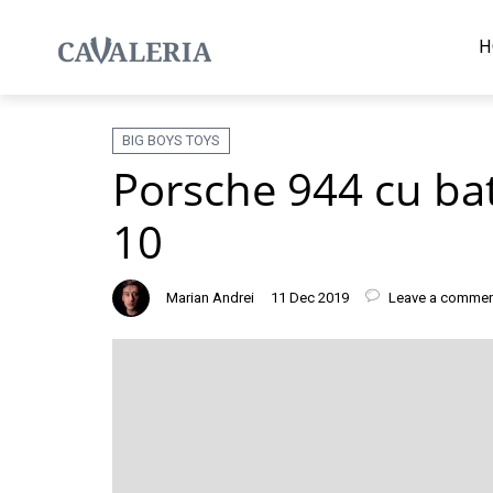
H
BIG BOYS TOYS
Porsche 944 cu bat
10
Marian Andrei
11 Dec 2019
Leave a commen