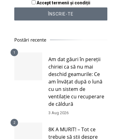
Accept termenii și condiții
Postări recente
1
Am dat găuri în pereții
chiriei ca să nu mai
deschid geamurile: Ce
am învățat după o lună
cu un sistem de
ventilație cu recuperare
de căldură
3 Aug 2026
2
8K A MURIT! – Tot ce
trebuie să știi despre