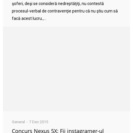
şoferi, deşi se consideră nedreptăţiţi, nu contestă
procesul-verbal de contravenţie pentru că nu ştiu cum să
facă acest lucru.,...
General
7 Dec 2015
Concurs Nexus 5X: Fii instagramer-ul