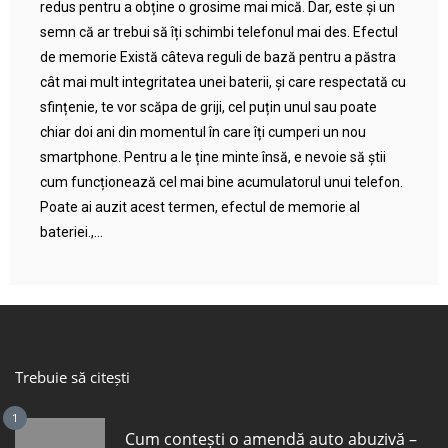
redus pentru a obține o grosime mai mică. Dar, este și un
semn că ar trebui să îți schimbi telefonul mai des. Efectul
de memorie Există câteva reguli de bază pentru a păstra
cât mai mult integritatea unei baterii, și care respectată cu
sfințenie, te vor scăpa de griji, cel puțin unul sau poate
chiar doi ani din momentul în care îți cumperi un nou
smartphone. Pentru a le ține minte însă, e nevoie să știi
cum funcționează cel mai bine acumulatorul unui telefon.
Poate ai auzit acest termen, efectul de memorie al
bateriei.,...
Trebuie să citești
1
Cum contești o amendă auto abuzivă –