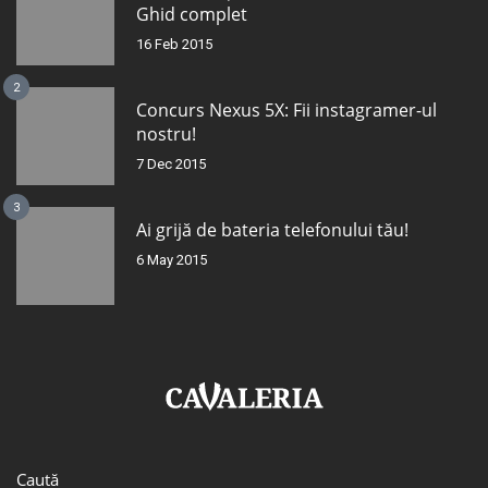
Ghid complet
16 Feb 2015
2
Concurs Nexus 5X: Fii instagramer-ul
nostru!
7 Dec 2015
3
Ai grijă de bateria telefonului tău!
6 May 2015
Caută