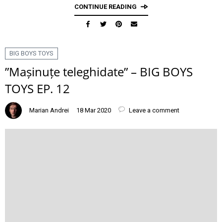
CONTINUE READING
BIG BOYS TOYS
”Mașinuțe teleghidate” – BIG BOYS
TOYS EP. 12
Marian Andrei
18 Mar 2020
Leave a comment