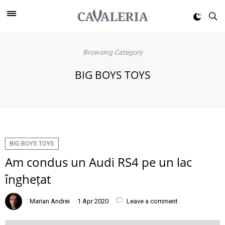
Browsing Category
BIG BOYS TOYS
BIG BOYS TOYS
Am condus un Audi RS4 pe un lac
înghețat
Marian Andrei
1 Apr 2020
Leave a comment