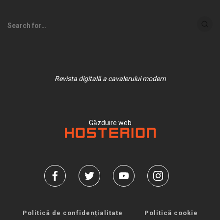
Revista digitală a cavalerului modern
Găzduire web
Politică de confidențialitate
Politică cookie