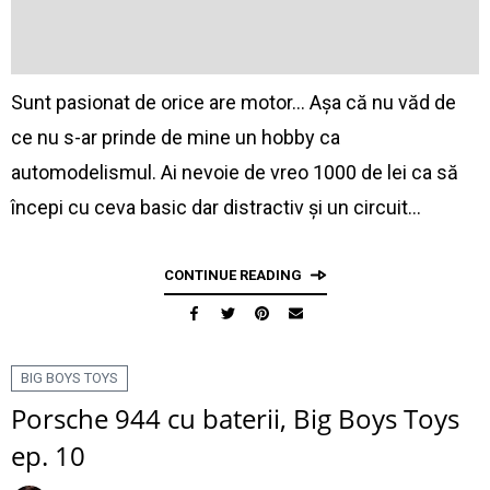
Sunt pasionat de orice are motor… Așa că nu văd de
ce nu s-ar prinde de mine un hobby ca
automodelismul. Ai nevoie de vreo 1000 de lei ca să
începi cu ceva basic dar distractiv și un circuit…
CONTINUE READING
BIG BOYS TOYS
Porsche 944 cu baterii, Big Boys Toys
ep. 10