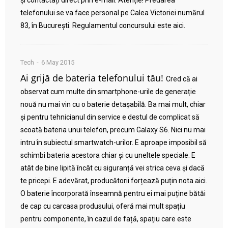
și contactați direct prin e-mail. Atenție! Predarea
telefonului se va face personal pe Calea Victoriei numărul
83, în București. Regulamentul concursului este aici.
Tech
6 May 2015
Ai grijă de bateria telefonului tău!
Cred că ai
observat cum multe din smartphone-urile de generație
nouă nu mai vin cu o baterie detașabilă. Ba mai mult, chiar
și pentru tehnicianul din service e destul de complicat să
scoată bateria unui telefon, precum Galaxy S6. Nici nu mai
intru în subiectul smartwatch-urilor. E aproape imposibil să
schimbi bateria acestora chiar și cu uneltele speciale. E
atât de bine lipită încât cu siguranță vei strica ceva și dacă
te pricepi. E adevărat, producătorii forțează puțin nota aici.
O baterie încorporată înseamnă pentru ei mai puține bătăi
de cap cu carcasa produsului, oferă mai mult spațiu
pentru componente, în cazul de față, spațiu care este