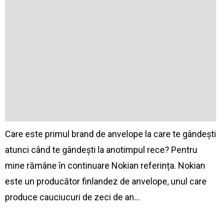
Care este primul brand de anvelope la care te gândești
atunci când te gândești la anotimpul rece? Pentru
mine rămâne în continuare Nokian referința. Nokian
este un producător finlandez de anvelope, unul care
produce cauciucuri de zeci de an…