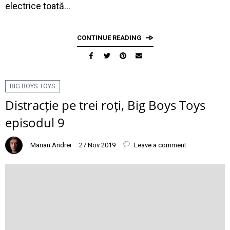
electrice toată…
CONTINUE READING
BIG BOYS TOYS
Distracție pe trei roți, Big Boys Toys
episodul 9
Marian Andrei
27 Nov 2019
Leave a comment