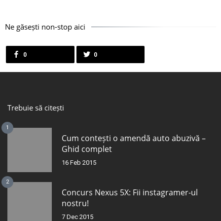
Ne găsești non-stop aici
0
0
Trebuie să citești
1
Cum contești o amendă auto abuzivă –
Ghid complet
16 Feb 2015
2
Concurs Nexus 5X: Fii instagramer-ul
nostru!
7 Dec 2015