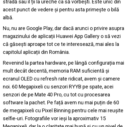
stradă sau îl ții la ureche ca să vorbești. Este unic din
acest punct de vedere și pentru asta primește o bilă
albă.
Nu, nu are Google Play, dar dacă arunci o privire asupra
magazinului de aplicații Huawei App Gallery o să vezi
că găsești aproape tot ce te interesează, mai ales la
capitolul aplicații din România.
Revenind la partea hardware, pe lângă configurația mai
mult decât decentă, memoria RAM suficientă și
ecranul OLED cu refresh rate ridicat, avem și camere
noi. 60 Megapixeli cu senzori RYYB pe spate, acei
senzori de pe Mate 40 Pro, cu tot cu procesarea
software la pachet. Pe față avem nu mai puțin de 60
de megapixeli cu Pixel Binning pentru cele mai reușite
selfie-uri. Fotografiile vor ieși la aproximativ 15
Megapixeli, dar la o claritate mai bună și cu un nivel de