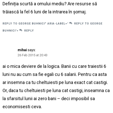
Definiția scurtă a omului mediu? Are resurse să
trăiască la fel 6 luni de la intrarea în șomaj.
REPLY TO GEORGE BUHNICI" ARIA-LABEL='
REPLY TO GEORGE
BUHNICI'>
REPLY
mihai
says:
26 Feb 2015 at 20:43
ai o mica deviere de la logica. Banii cu care traiestii 6
luni nu au cum sa fie egali cu 6 salarii. Pentru ca asta
ar insemna ca tu cheltuiesti pe luna exact cat castigi.
Or, daca tu cheltuiesti pe luna cat castigi, inseamna ca
la sfarsitul lunii ai zero bani – deci imposibil sa
economisesti ceva.