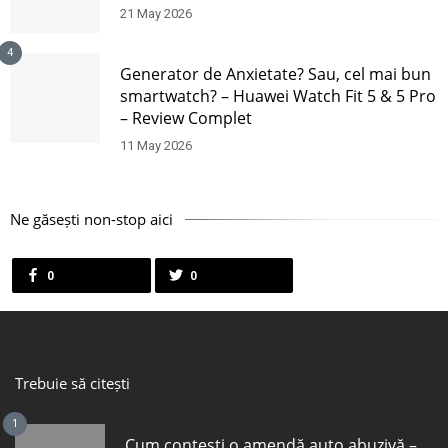
21 May 2026
4
Generator de Anxietate? Sau, cel mai bun
smartwatch? – Huawei Watch Fit 5 & 5 Pro
– Review Complet
11 May 2026
Ne găsești non-stop aici
0
0
Trebuie să citești
1
Cum contești o amendă auto abuzivă –