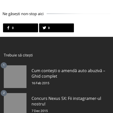
Ne găsești non-stop aici
0
0
Trebuie să citești
1
Cum contești o amendă auto abuzivă –
Ghid complet
16 Feb 2015
2
Concurs Nexus 5X: Fii instagramer-ul
nostru!
7 Dec 2015