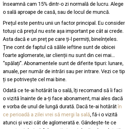
înseamnă cam 15% dintr-o zi normală de lucru. Alege
o sală aproape de casă, sau de locul de muncă.
Prețul este pentru unii un factor principal. Eu consider
totuși că prețul nu este așa important pe cât ai crede.
Asta dacă e un preț pe care ți-l permiți, bineînțeles.
Ține cont de faptul că sălile ieftine sunt de obicei
foarte aglomerate, iar clienții nu sunt din cei mai…
“spălați”. Abonamentele sunt de diferite tipuri: lunare,
anuale, per număr de intrări sau per intrare. Vezi ce tip
ți se potrivește cel mai bine.
Odată ce te-ai hotărât la o sală, îți recomand să îi faci
o vizită înainte de a-ți face abonament, mai ales dacă
e vorba de unul de lungă durată. Dacă te-ai hotărât
în
ce perioadă a zilei vrei să mergi la sală
, fă-i o vizită
atunci și vezi cât de aglomerată e. Gândește-te ce