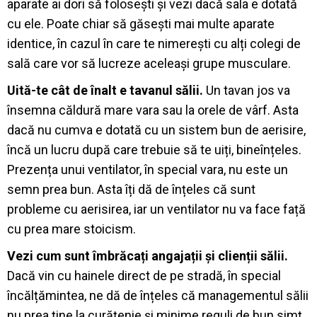
aparate ai dori să folosești și vezi dacă sala e dotată
cu ele. Poate chiar să găsești mai multe aparate
identice, în cazul în care te nimerești cu alți colegi de
sală care vor să lucreze aceleași grupe musculare.
Uită-te cât de înalt e tavanul sălii.
Un tavan jos va
însemna căldură mare vara sau la orele de vârf. Asta
dacă nu cumva e dotată cu un sistem bun de aerisire,
încă un lucru după care trebuie să te uiți, bineînțeles.
Prezența unui ventilator, în special vara, nu este un
semn prea bun. Asta îți dă de înțeles că sunt
probleme cu aerisirea, iar un ventilator nu va face față
cu prea mare stoicism.
Vezi cum sunt îmbrăcați angajații și clienții sălii.
Dacă vin cu hainele direct de pe stradă, în special
încălțămintea, ne dă de înțeles că managementul sălii
nu prea ține la curățenie și minime reguli de bun simț.