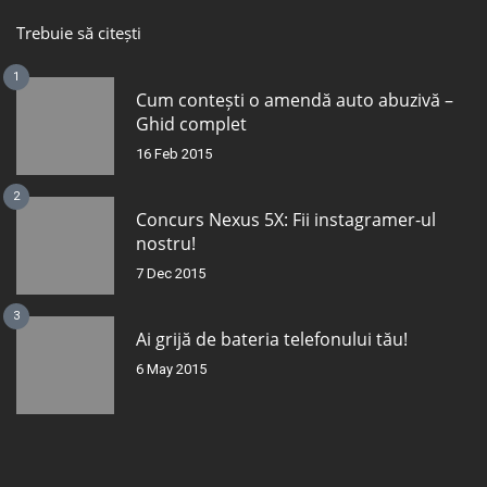
Trebuie să citești
1
Cum contești o amendă auto abuzivă –
Ghid complet
16 Feb 2015
2
Concurs Nexus 5X: Fii instagramer-ul
nostru!
7 Dec 2015
3
Ai grijă de bateria telefonului tău!
6 May 2015