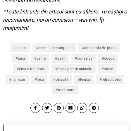
link-ul într-un comentariu.
*Toate link-urile din articol sunt cu afiliere. Tu câștigi o
recomandare, noi un comision – win-win. Îți
mulțumim!
animal
animal de companie
ansamblu de joaca
arici
caine
caini
conserva
cusca
cusca transport
haina pentru animale
haine
hamster
lesa
obesifit
Pisica
retractabila
rozatoare