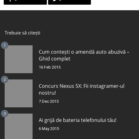
Trebuie să citești
1
Cum contești o amendă auto abuzivă –
Ghid complet
16 Feb 2015
2
Concurs Nexus 5X: Fii instagramer-ul
nostru!
7 Dec 2015
3
Ai grijă de bateria telefonului tău!
6 May 2015