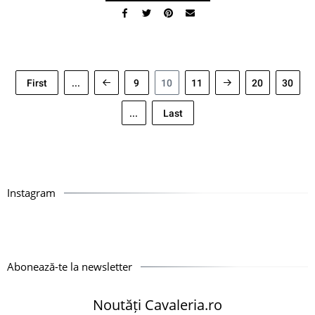
First
...
9
10
11
20
30
...
Last
Instagram
Abonează-te la newsletter
Noutăți Cavaleria.ro