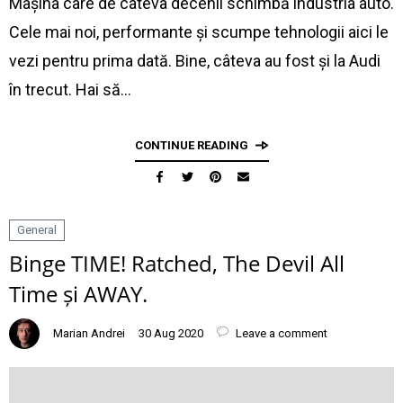
Mașina care de câteva decenii schimbă industria auto.
Cele mai noi, performante și scumpe tehnologii aici le
vezi pentru prima dată. Bine, câteva au fost și la Audi
în trecut. Hai să…
CONTINUE READING
General
Binge TIME! Ratched, The Devil All
Time și AWAY.
Marian Andrei
30 Aug 2020
Leave a comment