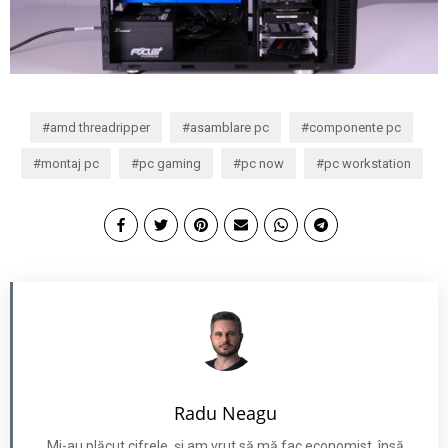
amd threadripper
asamblare pc
componente pc
montaj pc
pc gaming
pc now
pc workstation
Radu Neagu
Mi-au plăcut cifrele, și am vrut să mă fac economist, însă