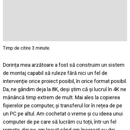
Dorința mea arzătoare a fost să construim un sistem
de montaj capabil să ruleze fără nici un fel de
intervenție orice proiect posibil, în orice format posibil.
Da, ne gândim deja la 8K, deși știm că și lucrul în 4K ne
mănâncă timp extrem de mult. Mai ales la copierea
fișierelor pe computer, și transferul lor în rețea de pe
un PC pe altul. Am cochetat o vreme și cu ideea unui
computer de pe care să lucrăm cu toții, într-un fel
remote, dar ne-am lecuit când am încercat cu doi