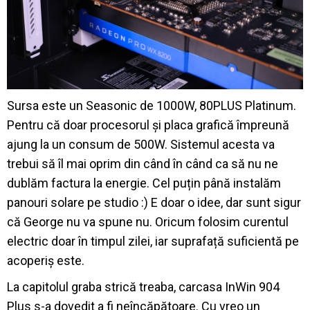
Sursa este un Seasonic de 1000W, 80PLUS Platinum.
Pentru că doar procesorul și placa grafică împreună
ajung la un consum de 500W. Sistemul acesta va
trebui să îl mai oprim din când în când ca să nu ne
dublăm factura la energie. Cel puțin până instalăm
panouri solare pe studio :) E doar o idee, dar sunt sigur
că George nu va spune nu. Oricum folosim curentul
electric doar în timpul zilei, iar suprafață suficientă pe
acoperiș este.
La capitolul graba strică treaba, carcasa InWin 904
Plus s-a dovedit a fi neîncăpătoare. Cu vreo un