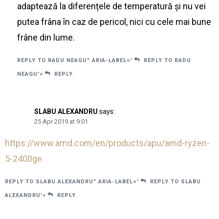
adaptează la diferențele de temperatură și nu vei
putea frâna în caz de pericol, nici cu cele mai bune
frâne din lume.
REPLY TO RADU NEAGU" ARIA-LABEL='
REPLY TO RADU
NEAGU'>
REPLY
SLABU ALEXANDRU
says:
25 Apr 2019 at 9:01
https://www.amd.com/en/products/apu/amd-ryzen-
5-2400ge
REPLY TO SLABU ALEXANDRU" ARIA-LABEL='
REPLY TO SLABU
ALEXANDRU'>
REPLY