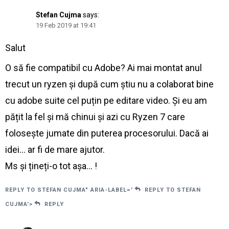
Stefan Cujma
says:
19 Feb 2019 at 19:41
Salut
O să fie compatibil cu Adobe? Ai mai montat anul
trecut un ryzen și după cum știu nu a colaborat bine
cu adobe suite cel puțin pe editare video. Și eu am
pățit la fel și mă chinui și azi cu Ryzen 7 care
folosește jumate din puterea procesorului. Dacă ai
idei… ar fi de mare ajutor.
Ms și țineți-o tot așa… !
REPLY TO STEFAN CUJMA" ARIA-LABEL='
REPLY TO STEFAN
CUJMA'>
REPLY