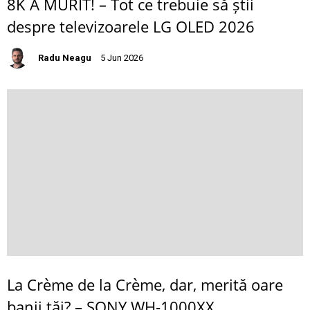
8K A MURIT! – Tot ce trebuie să știi
despre televizoarele LG OLED 2026
Radu Neagu
5 Jun 2026
La Crème de la Crème, dar, merită oare
banii tăi? – SONY WH-1000XX