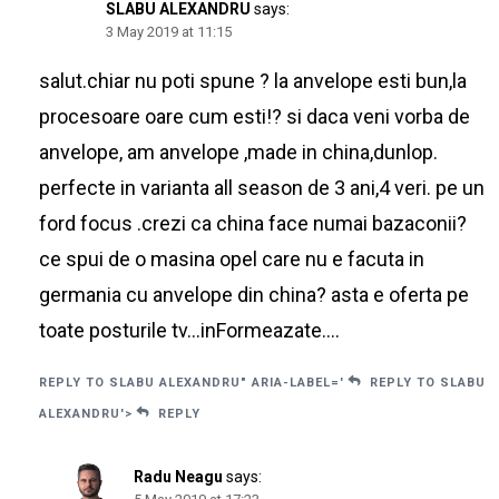
SLABU ALEXANDRU
says:
3 May 2019 at 11:15
salut.chiar nu poti spune ? la anvelope esti bun,la
procesoare oare cum esti!? si daca veni vorba de
anvelope, am anvelope ,made in china,dunlop.
perfecte in varianta all season de 3 ani,4 veri. pe un
ford focus .crezi ca china face numai bazaconii?
ce spui de o masina opel care nu e facuta in
germania cu anvelope din china? asta e oferta pe
toate posturile tv…inFormeazate….
REPLY TO SLABU ALEXANDRU" ARIA-LABEL='
REPLY TO SLABU
ALEXANDRU'>
REPLY
Radu Neagu
says: