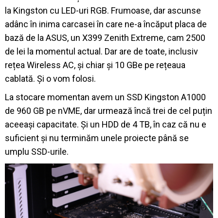
la Kingston cu LED-uri RGB. Frumoase, dar ascunse
adânc în inima carcasei în care ne-a încăput placa de
bază de la ASUS, un X399 Zenith Extreme, cam 2500
de lei la momentul actual. Dar are de toate, inclusiv
rețea Wireless AC, și chiar și 10 GBe pe rețeaua
cablată. Și o vom folosi.
La stocare momentan avem un SSD Kingston A1000
de 960 GB pe nVME, dar urmează încă trei de cel puțin
aceeași capacitate. Și un HDD de 4 TB, în caz că nu e
suficient și nu terminăm unele proiecte până se
umplu SSD-urile.