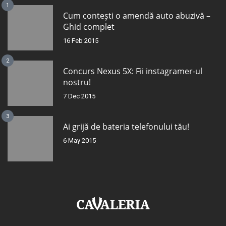
1
Cum contești o amendă auto abuzivă –
Ghid complet
16 Feb 2015
2
Concurs Nexus 5X: Fii instagramer-ul
nostru!
7 Dec 2015
3
Ai grijă de bateria telefonului tău!
6 May 2015