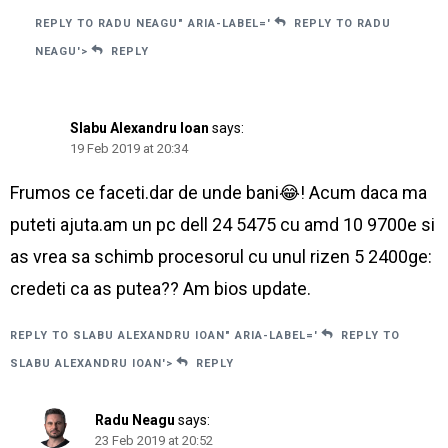
REPLY TO RADU NEAGU" ARIA-LABEL='
REPLY TO RADU
NEAGU'>
REPLY
Slabu Alexandru Ioan
says:
19 Feb 2019 at 20:34
Frumos ce faceti.dar de unde bani😂! Acum daca ma
puteti ajuta.am un pc dell 24 5475 cu amd 10 9700e si
as vrea sa schimb procesorul cu unul rizen 5 2400ge:
credeti ca as putea?? Am bios update.
REPLY TO SLABU ALEXANDRU IOAN" ARIA-LABEL='
REPLY TO
SLABU ALEXANDRU IOAN'>
REPLY
Radu Neagu
says:
23 Feb 2019 at 20:52