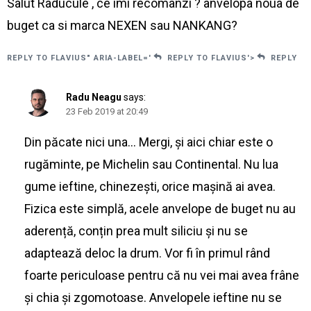
Salut Raducule , ce imi recomanzi ? anvelopa noua de
buget ca si marca NEXEN sau NANKANG?
REPLY TO FLAVIUS" ARIA-LABEL='
REPLY TO FLAVIUS'>
REPLY
Radu Neagu
says:
23 Feb 2019 at 20:49
Din păcate nici una… Mergi, și aici chiar este o
rugăminte, pe Michelin sau Continental. Nu lua
gume ieftine, chinezești, orice mașină ai avea.
Fizica este simplă, acele anvelope de buget nu au
aderență, conțin prea mult siliciu și nu se
adaptează deloc la drum. Vor fi în primul rând
foarte periculoase pentru că nu vei mai avea frâne
și chia și zgomotoase. Anvelopele ieftine nu se