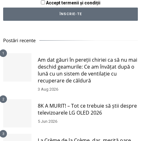
Accept termenii și condiții
Postări recente
1
Am dat găuri în pereții chiriei ca să nu mai
deschid geamurile: Ce am învățat după o
lună cu un sistem de ventilație cu
recuperare de căldură
3 Aug 2026
2
8K A MURIT! – Tot ce trebuie să știi despre
televizoarele LG OLED 2026
5 Jun 2026
3
La Crème de la Crème, dar, merită oare