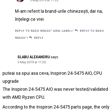
5 May 2019 at 17:23
M-am referit la brand-urile chinezești, dar na,
înțelegi ce vrei
REPLY TO RADU NEAGU" ARIA-LABEL='
REPLY TO RADU
NEAGU'>
REPLY
SLABU ALEXANDRU
says:
3 May 2019 at 11:20
puteai sa spui asa ceva, Inspiron 24-5475 AIO, CPU
upgrade
The Inspiron 24-5475 AIO was never tested/validated
with AMD Ryzen CPU.
According to the Inspiron 24-5475 parts page, the only