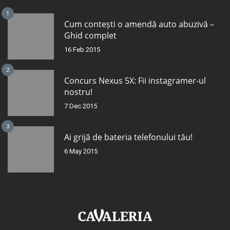
1
Cum contești o amendă auto abuzivă –
Ghid complet
16 Feb 2015
2
Concurs Nexus 5X: Fii instagramer-ul
nostru!
7 Dec 2015
3
Ai grijă de bateria telefonului tău!
6 May 2015