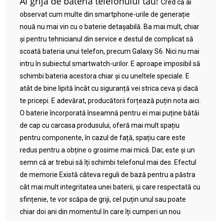
Ai grijă de bateria telefonului tău!
Cred că ai
observat cum multe din smartphone-urile de generație
nouă nu mai vin cu o baterie detașabilă. Ba mai mult, chiar
și pentru tehnicianul din service e destul de complicat să
scoată bateria unui telefon, precum Galaxy S6. Nici nu mai
intru în subiectul smartwatch-urilor. E aproape imposibil să
schimbi bateria acestora chiar și cu uneltele speciale. E
atât de bine lipită încât cu siguranță vei strica ceva și dacă
te pricepi. E adevărat, producătorii forțează puțin nota aici.
O baterie încorporată înseamnă pentru ei mai puține bătăi
de cap cu carcasa produsului, oferă mai mult spațiu
pentru componente, în cazul de față, spațiu care este
redus pentru a obține o grosime mai mică. Dar, este și un
semn că ar trebui să îți schimbi telefonul mai des. Efectul
de memorie Există câteva reguli de bază pentru a păstra
cât mai mult integritatea unei baterii, și care respectată cu
sfințenie, te vor scăpa de griji, cel puțin unul sau poate
chiar doi ani din momentul în care îți cumperi un nou