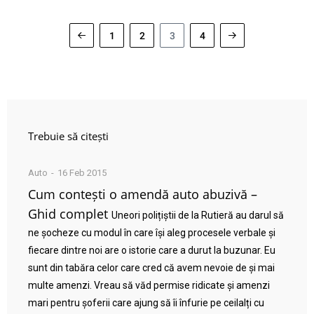
1
2
3
4
Trebuie să citești
Auto
16 Feb 2015
Cum contești o amendă auto abuzivă –
Ghid complet
Uneori polițiștii de la Rutieră au darul să
ne șocheze cu modul în care își aleg procesele verbale și
fiecare dintre noi are o istorie care a durut la buzunar. Eu
sunt din tabăra celor care cred că avem nevoie de și mai
multe amenzi. Vreau să văd permise ridicate și amenzi
mari pentru șoferii care ajung să îi înfurie pe ceilalți cu