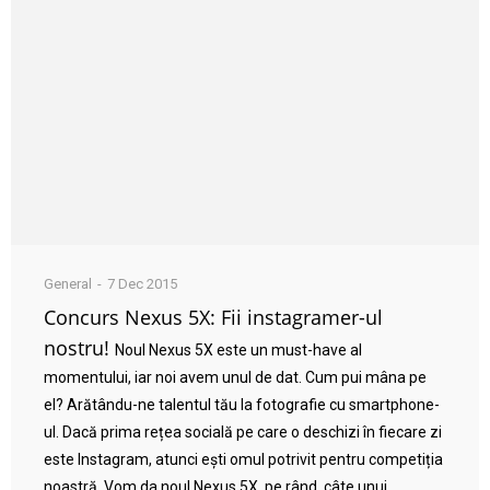
General
7 Dec 2015
Concurs Nexus 5X: Fii instagramer-ul
nostru!
Noul Nexus 5X este un must-have al
momentului, iar noi avem unul de dat. Cum pui mâna pe
el? Arătându-ne talentul tău la fotografie cu smartphone-
ul. Dacă prima rețea socială pe care o deschizi în fiecare zi
este Instagram, atunci ești omul potrivit pentru competiția
noastră. Vom da noul Nexus 5X, pe rând, câte unui