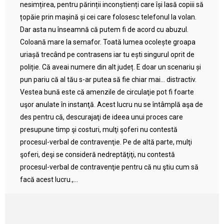
nesimțirea, pentru părinții inconștienți care își lasă copiii să
țopăie prin mașină și cei care folosesc telefonul la volan.
Dar asta nu înseamnă că putem fi de acord cu abuzul.
Coloană mare la semafor. Toată lumea ocolește groapa
uriașă trecând pe contrasens iar tu ești singurul oprit de
poliție. Că aveai numere din alt județ. E doar un scenariu și
pun pariu că al tău s-ar putea să fie chiar mai… distractiv.
Vestea bună este că amenzile de circulaţie pot fi foarte
uşor anulate în instanţă. Acest lucru nu se întâmplă aşa de
des pentru că, descurajaţi de ideea unui proces care
presupune timp şi costuri, mulţi şoferi nu contestă
procesul-verbal de contravenţie. Pe de altă parte, mulţi
şoferi, deşi se consideră nedreptăţiţi, nu contestă
procesul-verbal de contravenţie pentru că nu ştiu cum să
facă acest lucru.,...