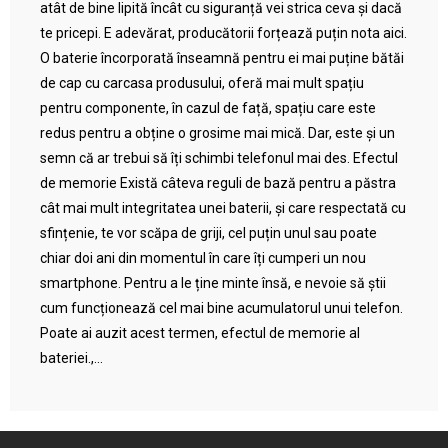
atât de bine lipită încât cu siguranță vei strica ceva și dacă
te pricepi. E adevărat, producătorii forțează puțin nota aici.
O baterie încorporată înseamnă pentru ei mai puține bătăi
de cap cu carcasa produsului, oferă mai mult spațiu
pentru componente, în cazul de față, spațiu care este
redus pentru a obține o grosime mai mică. Dar, este și un
semn că ar trebui să îți schimbi telefonul mai des. Efectul
de memorie Există câteva reguli de bază pentru a păstra
cât mai mult integritatea unei baterii, și care respectată cu
sfințenie, te vor scăpa de griji, cel puțin unul sau poate
chiar doi ani din momentul în care îți cumperi un nou
smartphone. Pentru a le ține minte însă, e nevoie să știi
cum funcționează cel mai bine acumulatorul unui telefon.
Poate ai auzit acest termen, efectul de memorie al
bateriei.,...