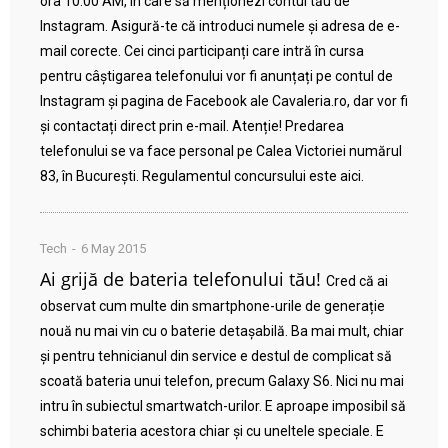
ora 10:00 AM, în care să menționezi contul tău de
Instagram. Asigură-te că introduci numele și adresa de e-
mail corecte. Cei cinci participanți care intră în cursa
pentru câștigarea telefonului vor fi anunțați pe contul de
Instagram și pagina de Facebook ale Cavaleria.ro, dar vor fi
și contactați direct prin e-mail. Atenție! Predarea
telefonului se va face personal pe Calea Victoriei numărul
83, în București. Regulamentul concursului este aici.
Tech
6 May 2015
Ai grijă de bateria telefonului tău!
Cred că ai
observat cum multe din smartphone-urile de generație
nouă nu mai vin cu o baterie detașabilă. Ba mai mult, chiar
și pentru tehnicianul din service e destul de complicat să
scoată bateria unui telefon, precum Galaxy S6. Nici nu mai
intru în subiectul smartwatch-urilor. E aproape imposibil să
schimbi bateria acestora chiar și cu uneltele speciale. E