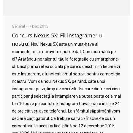
General
7 Dec 2015
Concurs Nexus 5X: Fii instagramer-ul
nostru!
Noul Nexus 5X este un must-have al
momentului, iar noi avem unul de dat. Cum pui mâna pe
el? Arătându-ne talentul tău la fotografie cu smartphone-
ul. Dacă prima rețea socială pe care o deschizi în fiecare zi
este Instagram, atunci ești omul potrivit pentru competiția
noastră. Vom da noul Nexus 5X, pe rând, câte unui
instagramer pe zi, timp de cinci zile. Fiecare dintre cei cinci
participanți selectați la întâmplare va putea posta cele mai
tari 10 poze pe contul de Instagram Cavaleria.ro în cele 24
de ore cât veți avea telefonul. La sfârșitul săptămânii vom
declara câștigătorul. Ce trebuie să faci? Înscrie-te cu un
comentariu la acest articol până pe 12 decembrie 2015,