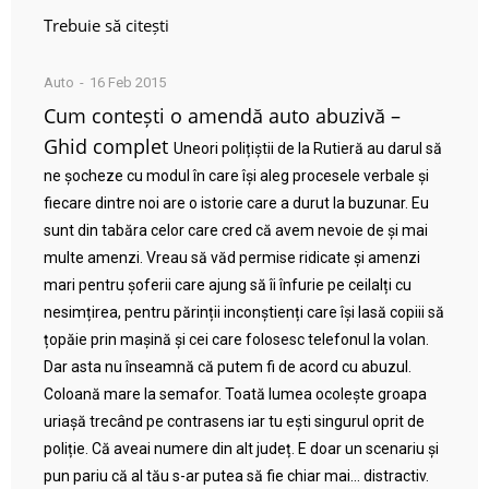
Trebuie să citești
Auto
16 Feb 2015
Cum contești o amendă auto abuzivă –
Ghid complet
Uneori polițiștii de la Rutieră au darul să
ne șocheze cu modul în care își aleg procesele verbale și
fiecare dintre noi are o istorie care a durut la buzunar. Eu
sunt din tabăra celor care cred că avem nevoie de și mai
multe amenzi. Vreau să văd permise ridicate și amenzi
mari pentru șoferii care ajung să îi înfurie pe ceilalți cu
nesimțirea, pentru părinții inconștienți care își lasă copiii să
țopăie prin mașină și cei care folosesc telefonul la volan.
Dar asta nu înseamnă că putem fi de acord cu abuzul.
Coloană mare la semafor. Toată lumea ocolește groapa
uriașă trecând pe contrasens iar tu ești singurul oprit de
poliție. Că aveai numere din alt județ. E doar un scenariu și
pun pariu că al tău s-ar putea să fie chiar mai… distractiv.