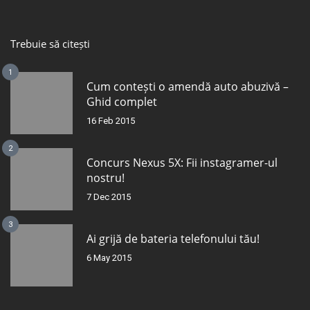
Trebuie să citești
1
Cum contești o amendă auto abuzivă –
Ghid complet
16 Feb 2015
2
Concurs Nexus 5X: Fii instagramer-ul
nostru!
7 Dec 2015
3
Ai grijă de bateria telefonului tău!
6 May 2015