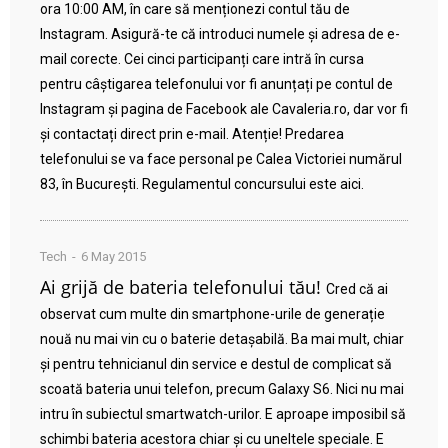
ora 10:00 AM, în care să menționezi contul tău de
Instagram. Asigură-te că introduci numele și adresa de e-
mail corecte. Cei cinci participanți care intră în cursa
pentru câștigarea telefonului vor fi anunțați pe contul de
Instagram și pagina de Facebook ale Cavaleria.ro, dar vor fi
și contactați direct prin e-mail. Atenție! Predarea
telefonului se va face personal pe Calea Victoriei numărul
83, în București. Regulamentul concursului este aici.
Tech
6 May 2015
Ai grijă de bateria telefonului tău!
Cred că ai
observat cum multe din smartphone-urile de generație
nouă nu mai vin cu o baterie detașabilă. Ba mai mult, chiar
și pentru tehnicianul din service e destul de complicat să
scoată bateria unui telefon, precum Galaxy S6. Nici nu mai
intru în subiectul smartwatch-urilor. E aproape imposibil să
schimbi bateria acestora chiar și cu uneltele speciale. E