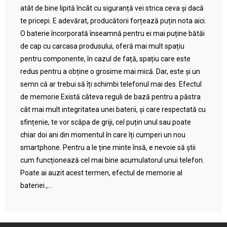
atât de bine lipită încât cu siguranță vei strica ceva și dacă
te pricepi. E adevărat, producătorii forțează puțin nota aici.
O baterie încorporată înseamnă pentru ei mai puține bătăi
de cap cu carcasa produsului, oferă mai mult spațiu
pentru componente, în cazul de față, spațiu care este
redus pentru a obține o grosime mai mică. Dar, este și un
semn că ar trebui să îți schimbi telefonul mai des. Efectul
de memorie Există câteva reguli de bază pentru a păstra
cât mai mult integritatea unei baterii, și care respectată cu
sfințenie, te vor scăpa de griji, cel puțin unul sau poate
chiar doi ani din momentul în care îți cumperi un nou
smartphone. Pentru a le ține minte însă, e nevoie să știi
cum funcționează cel mai bine acumulatorul unui telefon.
Poate ai auzit acest termen, efectul de memorie al
bateriei.,...