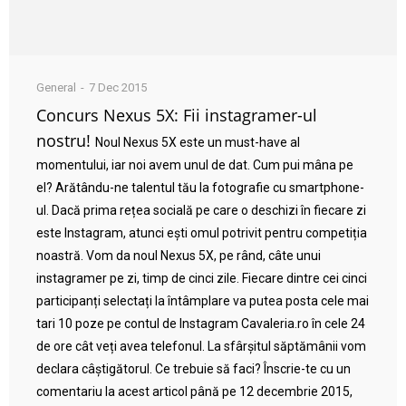
General
7 Dec 2015
Concurs Nexus 5X: Fii instagramer-ul
nostru!
Noul Nexus 5X este un must-have al
momentului, iar noi avem unul de dat. Cum pui mâna pe
el? Arătându-ne talentul tău la fotografie cu smartphone-
ul. Dacă prima rețea socială pe care o deschizi în fiecare zi
este Instagram, atunci ești omul potrivit pentru competiția
noastră. Vom da noul Nexus 5X, pe rând, câte unui
instagramer pe zi, timp de cinci zile. Fiecare dintre cei cinci
participanți selectați la întâmplare va putea posta cele mai
tari 10 poze pe contul de Instagram Cavaleria.ro în cele 24
de ore cât veți avea telefonul. La sfârșitul săptămânii vom
declara câștigătorul. Ce trebuie să faci? Înscrie-te cu un
comentariu la acest articol până pe 12 decembrie 2015,