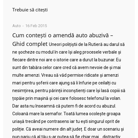
Trebuie să citești
Auto
16 Feb 2015
Cum contești o amendă auto abuzivă –
Ghid complet
Uneori polițiștii de la Rutieră au darul să
ne șocheze cu modul în care își aleg procesele verbale și
fiecare dintre noi are o istorie care a durut la buzunar. Eu
sunt din tabăra celor care cred că avem nevoie de și mai
multe amenzi. Vreau să văd permise ridicate și amenzi
mari pentru șoferii care ajung să îi înfurie pe ceilalți cu
nesimțirea, pentru părinții inconștienți care își lasă copiii să
țopăie prin mașină și cei care folosesc telefonul la volan.
Dar asta nu înseamnă că putem fi de acord cu abuzul.
Coloană mare la semafor. Toată lumea ocolește groapa
uriașă trecând pe contrasens iar tu ești singurul oprit de
poliție. Că aveai numere din alt județ. E doar un scenariu și
pun pariu că al tău s-ar putea să fie chiar mai… distractiv.