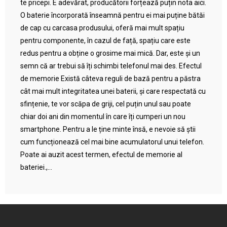
te pricepi. E adevărat, producătorii forțează puțin nota aici.
O baterie încorporată înseamnă pentru ei mai puține bătăi
de cap cu carcasa produsului, oferă mai mult spațiu
pentru componente, în cazul de față, spațiu care este
redus pentru a obține o grosime mai mică. Dar, este și un
semn că ar trebui să îți schimbi telefonul mai des. Efectul
de memorie Există câteva reguli de bază pentru a păstra
cât mai mult integritatea unei baterii, și care respectată cu
sfințenie, te vor scăpa de griji, cel puțin unul sau poate
chiar doi ani din momentul în care îți cumperi un nou
smartphone. Pentru a le ține minte însă, e nevoie să știi
cum funcționează cel mai bine acumulatorul unui telefon.
Poate ai auzit acest termen, efectul de memorie al
bateriei.,...