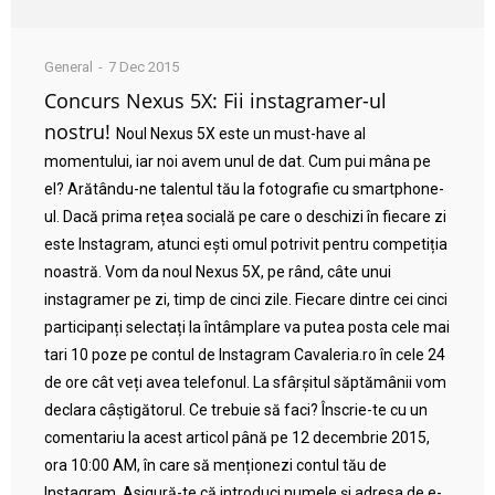
General
7 Dec 2015
Concurs Nexus 5X: Fii instagramer-ul
nostru!
Noul Nexus 5X este un must-have al
momentului, iar noi avem unul de dat. Cum pui mâna pe
el? Arătându-ne talentul tău la fotografie cu smartphone-
ul. Dacă prima rețea socială pe care o deschizi în fiecare zi
este Instagram, atunci ești omul potrivit pentru competiția
noastră. Vom da noul Nexus 5X, pe rând, câte unui
instagramer pe zi, timp de cinci zile. Fiecare dintre cei cinci
participanți selectați la întâmplare va putea posta cele mai
tari 10 poze pe contul de Instagram Cavaleria.ro în cele 24
de ore cât veți avea telefonul. La sfârșitul săptămânii vom
declara câștigătorul. Ce trebuie să faci? Înscrie-te cu un
comentariu la acest articol până pe 12 decembrie 2015,
ora 10:00 AM, în care să menționezi contul tău de
Instagram. Asigură-te că introduci numele și adresa de e-