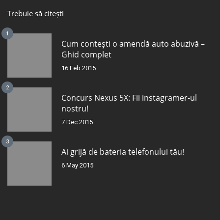
Trebuie să citești
1
Cum contești o amendă auto abuzivă –
Ghid complet
16 Feb 2015
2
Concurs Nexus 5X: Fii instagramer-ul
nostru!
7 Dec 2015
3
Ai grijă de bateria telefonului tău!
6 May 2015