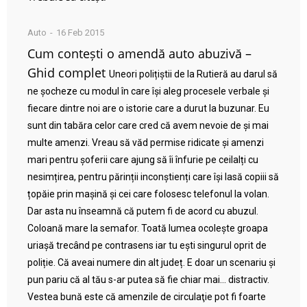
Auto
16 Feb 2015
Cum contești o amendă auto abuzivă –
Ghid complet
Uneori polițiștii de la Rutieră au darul să
ne șocheze cu modul în care își aleg procesele verbale și
fiecare dintre noi are o istorie care a durut la buzunar. Eu
sunt din tabăra celor care cred că avem nevoie de și mai
multe amenzi. Vreau să văd permise ridicate și amenzi
mari pentru șoferii care ajung să îi înfurie pe ceilalți cu
nesimțirea, pentru părinții inconștienți care își lasă copiii să
țopăie prin mașină și cei care folosesc telefonul la volan.
Dar asta nu înseamnă că putem fi de acord cu abuzul.
Coloană mare la semafor. Toată lumea ocolește groapa
uriașă trecând pe contrasens iar tu ești singurul oprit de
poliție. Că aveai numere din alt județ. E doar un scenariu și
pun pariu că al tău s-ar putea să fie chiar mai… distractiv.
Vestea bună este că amenzile de circulaţie pot fi foarte