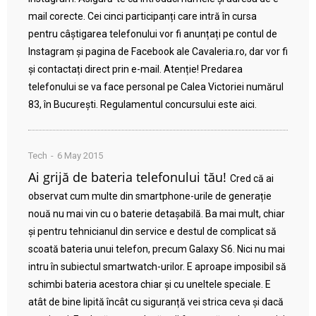
mail corecte. Cei cinci participanți care intră în cursa
pentru câștigarea telefonului vor fi anunțați pe contul de
Instagram și pagina de Facebook ale Cavaleria.ro, dar vor fi
și contactați direct prin e-mail. Atenție! Predarea
telefonului se va face personal pe Calea Victoriei numărul
83, în București. Regulamentul concursului este aici.
Tech
6 May 2015
Ai grijă de bateria telefonului tău!
Cred că ai
observat cum multe din smartphone-urile de generație
nouă nu mai vin cu o baterie detașabilă. Ba mai mult, chiar
și pentru tehnicianul din service e destul de complicat să
scoată bateria unui telefon, precum Galaxy S6. Nici nu mai
intru în subiectul smartwatch-urilor. E aproape imposibil să
schimbi bateria acestora chiar și cu uneltele speciale. E
atât de bine lipită încât cu siguranță vei strica ceva și dacă