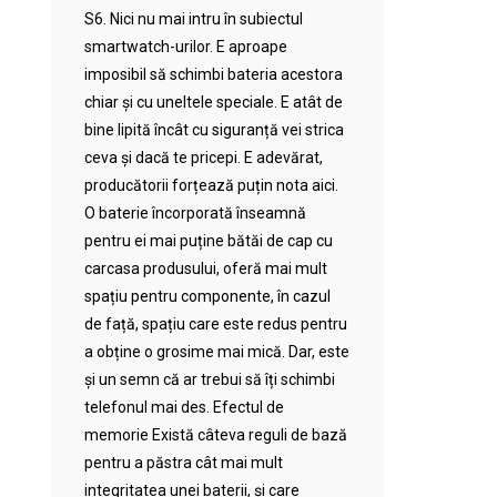
S6. Nici nu mai intru în subiectul
smartwatch-urilor. E aproape
imposibil să schimbi bateria acestora
chiar și cu uneltele speciale. E atât de
bine lipită încât cu siguranță vei strica
ceva și dacă te pricepi. E adevărat,
producătorii forțează puțin nota aici.
O baterie încorporată înseamnă
pentru ei mai puține bătăi de cap cu
carcasa produsului, oferă mai mult
spațiu pentru componente, în cazul
de față, spațiu care este redus pentru
a obține o grosime mai mică. Dar, este
și un semn că ar trebui să îți schimbi
telefonul mai des. Efectul de
memorie Există câteva reguli de bază
pentru a păstra cât mai mult
integritatea unei baterii, și care