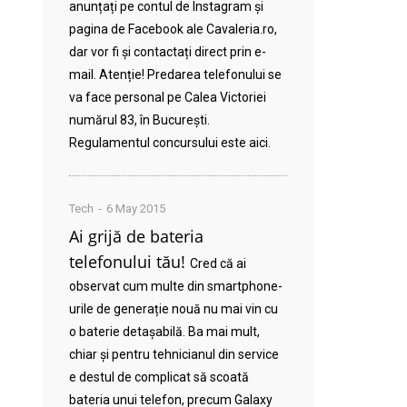
anunțați pe contul de Instagram și
pagina de Facebook ale Cavaleria.ro,
dar vor fi și contactați direct prin e-
mail. Atenție! Predarea telefonului se
va face personal pe Calea Victoriei
numărul 83, în București.
Regulamentul concursului este aici.
Tech
6 May 2015
Ai grijă de bateria
telefonului tău!
Cred că ai
observat cum multe din smartphone-
urile de generație nouă nu mai vin cu
o baterie detașabilă. Ba mai mult,
chiar și pentru tehnicianul din service
e destul de complicat să scoată
bateria unui telefon, precum Galaxy