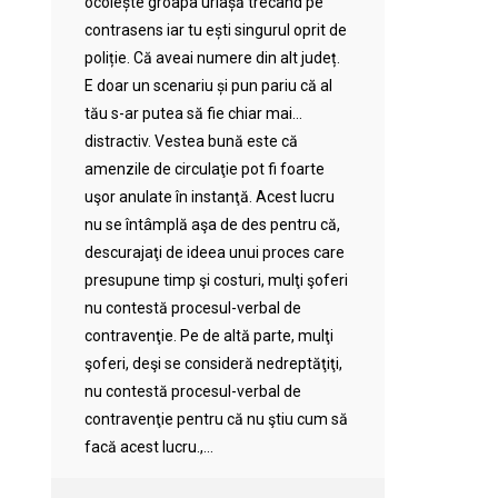
ocolește groapa uriașă trecând pe
contrasens iar tu ești singurul oprit de
poliție. Că aveai numere din alt județ.
E doar un scenariu și pun pariu că al
tău s-ar putea să fie chiar mai…
distractiv. Vestea bună este că
amenzile de circulaţie pot fi foarte
uşor anulate în instanţă. Acest lucru
nu se întâmplă aşa de des pentru că,
descurajaţi de ideea unui proces care
presupune timp şi costuri, mulţi şoferi
nu contestă procesul-verbal de
contravenţie. Pe de altă parte, mulţi
şoferi, deşi se consideră nedreptăţiţi,
nu contestă procesul-verbal de
contravenţie pentru că nu ştiu cum să
facă acest lucru.,...