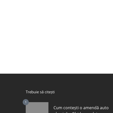
Trebuie să citești
1
Cum contești o amendă auto