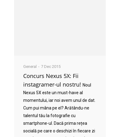
General
7 Dec 2015
Concurs Nexus 5X: Fii
instagramer-ul nostru!
Noul
Nexus 5X este un must-have al
momentului, iar noi avem unul de dat.
Cum pui mâna pe el? Arătându-ne
talentul tău la fotografie cu
smartphone-ul. Dacă prima rețea
socială pe care o deschizi în fiecare zi