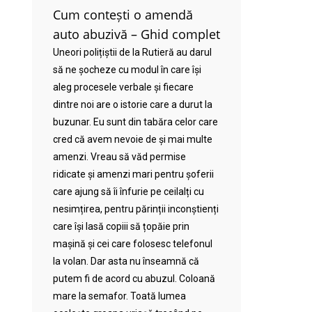
Cum contești o amendă
auto abuzivă – Ghid complet
Uneori polițiștii de la Rutieră au darul
să ne șocheze cu modul în care își
aleg procesele verbale și fiecare
dintre noi are o istorie care a durut la
buzunar. Eu sunt din tabăra celor care
cred că avem nevoie de și mai multe
amenzi. Vreau să văd permise
ridicate și amenzi mari pentru șoferii
care ajung să îi înfurie pe ceilalți cu
nesimțirea, pentru părinții inconștienți
care își lasă copiii să țopăie prin
mașină și cei care folosesc telefonul
la volan. Dar asta nu înseamnă că
putem fi de acord cu abuzul. Coloană
mare la semafor. Toată lumea