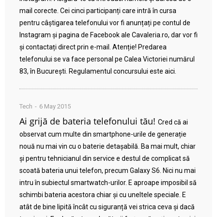
mail corecte. Cei cinci participanți care intră în cursa
pentru câștigarea telefonului vor fi anunțați pe contul de
Instagram și pagina de Facebook ale Cavaleria.ro, dar vor fi
și contactați direct prin e-mail. Atenție! Predarea
telefonului se va face personal pe Calea Victoriei numărul
83, în București. Regulamentul concursului este aici.
Tech
6 May 2015
Ai grijă de bateria telefonului tău!
Cred că ai
observat cum multe din smartphone-urile de generație
nouă nu mai vin cu o baterie detașabilă. Ba mai mult, chiar
și pentru tehnicianul din service e destul de complicat să
scoată bateria unui telefon, precum Galaxy S6. Nici nu mai
intru în subiectul smartwatch-urilor. E aproape imposibil să
schimbi bateria acestora chiar și cu uneltele speciale. E
atât de bine lipită încât cu siguranță vei strica ceva și dacă