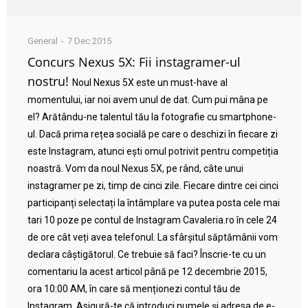
General
7 Dec 2015
Concurs Nexus 5X: Fii instagramer-ul
nostru!
Noul Nexus 5X este un must-have al
momentului, iar noi avem unul de dat. Cum pui mâna pe
el? Arătându-ne talentul tău la fotografie cu smartphone-
ul. Dacă prima rețea socială pe care o deschizi în fiecare zi
este Instagram, atunci ești omul potrivit pentru competiția
noastră. Vom da noul Nexus 5X, pe rând, câte unui
instagramer pe zi, timp de cinci zile. Fiecare dintre cei cinci
participanți selectați la întâmplare va putea posta cele mai
tari 10 poze pe contul de Instagram Cavaleria.ro în cele 24
de ore cât veți avea telefonul. La sfârșitul săptămânii vom
declara câștigătorul. Ce trebuie să faci? Înscrie-te cu un
comentariu la acest articol până pe 12 decembrie 2015,
ora 10:00 AM, în care să menționezi contul tău de
Instagram. Asigură-te că introduci numele și adresa de e-