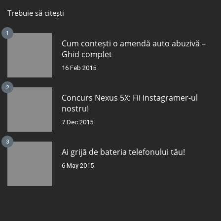
Trebuie să citești
1
Cum contești o amendă auto abuzivă –
Ghid complet
16 Feb 2015
2
Concurs Nexus 5X: Fii instagramer-ul
nostru!
7 Dec 2015
3
Ai grijă de bateria telefonului tău!
6 May 2015