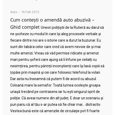
Auto
16 Feb 2015
Cum contești o amendă auto abuzivă –
Ghid complet
Uneori polițiștii de la Rutieră au darul să
ne șocheze cu modul în care își aleg procesele verbale și
fiecare dintre noi are o istorie care a durut la buzunar. Eu
sunt din tabăra celor care cred că avem nevoie de și mai
multe amenzi. Vreau să văd permise ridicate și amenzi
mari pentru șoferii care ajung să îi înfurie pe ceilalți cu
nesimțirea, pentru părinții inconștienți care își lasă copiii să
țopăie prin mașină și cei care folosesc telefonul la volan.
Dar asta nu înseamnă că putem fi de acord cu abuzul.
Coloană mare la semafor. Toată lumea ocolește groapa
uriașă trecând pe contrasens iar tu ești singurul oprit de
poliție. Că aveai numere din alt județ. E doar un scenariu și
pun pariu că al tău s-ar putea să fie chiar mai… distractiv.
Vestea bună este că amenzile de circulaţie pot fi foarte