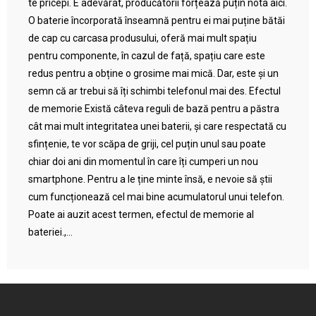
te pricepi. E adevărat, producătorii forțează puțin nota aici.
O baterie încorporată înseamnă pentru ei mai puține bătăi
de cap cu carcasa produsului, oferă mai mult spațiu
pentru componente, în cazul de față, spațiu care este
redus pentru a obține o grosime mai mică. Dar, este și un
semn că ar trebui să îți schimbi telefonul mai des. Efectul
de memorie Există câteva reguli de bază pentru a păstra
cât mai mult integritatea unei baterii, și care respectată cu
sfințenie, te vor scăpa de griji, cel puțin unul sau poate
chiar doi ani din momentul în care îți cumperi un nou
smartphone. Pentru a le ține minte însă, e nevoie să știi
cum funcționează cel mai bine acumulatorul unui telefon.
Poate ai auzit acest termen, efectul de memorie al
bateriei.,...