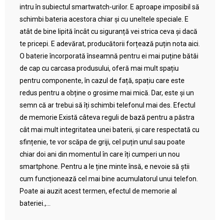
intru în subiectul smartwatch-urilor. E aproape imposibil să
schimbi bateria acestora chiar și cu uneltele speciale. E
atât de bine lipită încât cu siguranță vei strica ceva și dacă
te pricepi. E adevărat, producătorii forțează puțin nota aici.
O baterie încorporată înseamnă pentru ei mai puține bătăi
de cap cu carcasa produsului, oferă mai mult spațiu
pentru componente, în cazul de față, spațiu care este
redus pentru a obține o grosime mai mică. Dar, este și un
semn că ar trebui să îți schimbi telefonul mai des. Efectul
de memorie Există câteva reguli de bază pentru a păstra
cât mai mult integritatea unei baterii, și care respectată cu
sfințenie, te vor scăpa de griji, cel puțin unul sau poate
chiar doi ani din momentul în care îți cumperi un nou
smartphone. Pentru a le ține minte însă, e nevoie să știi
cum funcționează cel mai bine acumulatorul unui telefon.
Poate ai auzit acest termen, efectul de memorie al
bateriei.,...