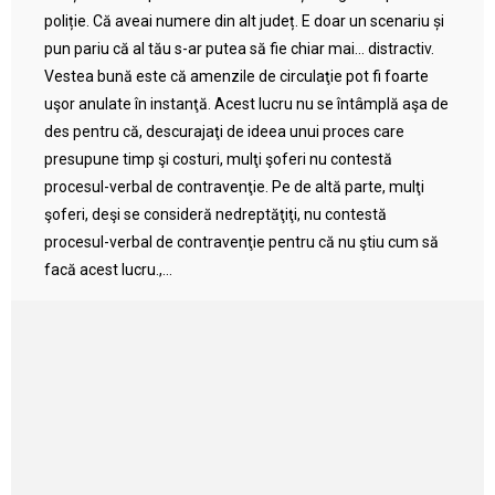
poliție. Că aveai numere din alt județ. E doar un scenariu și
pun pariu că al tău s-ar putea să fie chiar mai… distractiv.
Vestea bună este că amenzile de circulaţie pot fi foarte
uşor anulate în instanţă. Acest lucru nu se întâmplă aşa de
des pentru că, descurajaţi de ideea unui proces care
presupune timp şi costuri, mulţi şoferi nu contestă
procesul-verbal de contravenţie. Pe de altă parte, mulţi
şoferi, deşi se consideră nedreptăţiţi, nu contestă
procesul-verbal de contravenţie pentru că nu ştiu cum să
facă acest lucru.,...