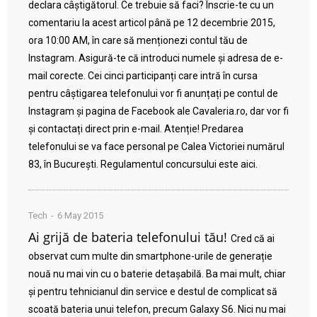
declara câștigătorul. Ce trebuie să faci? Înscrie-te cu un
comentariu la acest articol până pe 12 decembrie 2015,
ora 10:00 AM, în care să menționezi contul tău de
Instagram. Asigură-te că introduci numele și adresa de e-
mail corecte. Cei cinci participanți care intră în cursa
pentru câștigarea telefonului vor fi anunțați pe contul de
Instagram și pagina de Facebook ale Cavaleria.ro, dar vor fi
și contactați direct prin e-mail. Atenție! Predarea
telefonului se va face personal pe Calea Victoriei numărul
83, în București. Regulamentul concursului este aici.
Tech
6 May 2015
Ai grijă de bateria telefonului tău!
Cred că ai
observat cum multe din smartphone-urile de generație
nouă nu mai vin cu o baterie detașabilă. Ba mai mult, chiar
și pentru tehnicianul din service e destul de complicat să
scoată bateria unui telefon, precum Galaxy S6. Nici nu mai