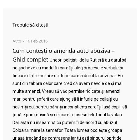
Trebuie să citești
Auto
16 Feb 2015
Cum contești o amendă auto abuzivă –
Ghid complet
Uneori polițiștii de la Rutieră au darul să
ne șocheze cu modul în care își aleg procesele verbale și
fiecare dintre noi are o istorie care a durut la buzunar. Eu
sunt din tabăra celor care cred că avem nevoie de și mai
multe amenzi. Vreau să văd permise ridicate și amenzi
mari pentru șoferii care ajung să îi înfurie pe ceilalți cu
nesimțirea, pentru părinții inconștienți care își lasă copiii să
țopăie prin mașină și cei care folosesc telefonul la volan.
Dar asta nu înseamnă că putem fi de acord cu abuzul.
Coloană mare la semafor. Toată lumea ocolește groapa
uriașă trecând pe contrasens iar tu ești singurul oprit de