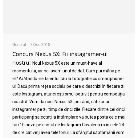
General
7 Dec 2015
Concurs Nexus 5X: Fii instagramer-ul
nostru!
Noul Nexus 5X este un must-have al
momentului, iar noi avem unul de dat. Cum pui mâna pe
el? Arătându-ne talentul tău la fotografie cu smartphone-
ul. Dacă prima rețea socială pe care o deschizi în fiecare zi
este Instagram, atunci ești omul potrivit pentru competiția
noastră. Vom da noul Nexus 5X, pe rând, câte unui
instagramer pe zi, timp de cinci zile. Fiecare dintre cei cinci
participanți selectați la întâmplare va putea posta cele mai
tari 10 poze pe contul de Instagram Cavaleria.ro în cele 24
de ore cât veți avea telefonul. La sfârșitul săptămânii vom