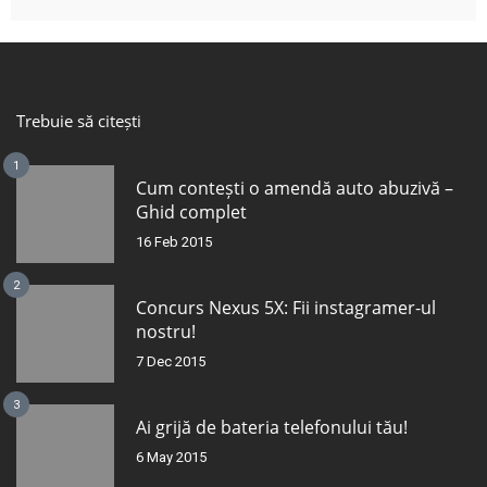
Trebuie să citești
1
Cum contești o amendă auto abuzivă –
Ghid complet
16 Feb 2015
2
Concurs Nexus 5X: Fii instagramer-ul
nostru!
7 Dec 2015
3
Ai grijă de bateria telefonului tău!
6 May 2015