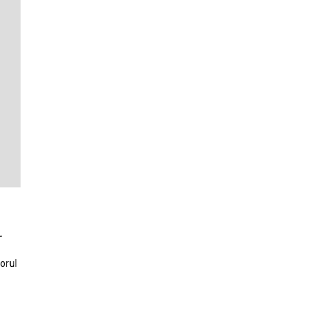
r
orul