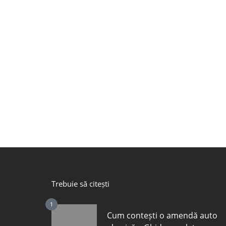
Trebuie să citești
1
Cum contești o amendă auto