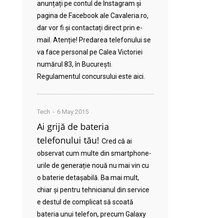
anunțați pe contul de Instagram și
pagina de Facebook ale Cavaleria.ro,
dar vor fi și contactați direct prin e-
mail. Atenție! Predarea telefonului se
va face personal pe Calea Victoriei
numărul 83, în București.
Regulamentul concursului este aici.
Tech
6 May 2015
Ai grijă de bateria
telefonului tău!
Cred că ai
observat cum multe din smartphone-
urile de generație nouă nu mai vin cu
o baterie detașabilă. Ba mai mult,
chiar și pentru tehnicianul din service
e destul de complicat să scoată
bateria unui telefon, precum Galaxy