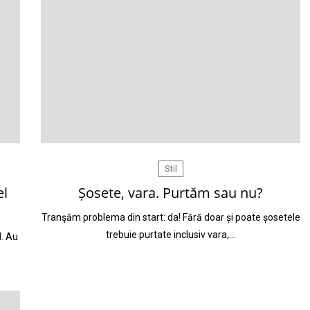
Stil
el
Șosete, vara. Purtăm sau nu?
Tranşăm problema din start: da! Fără doar și poate șosetele
trebuie purtate inclusiv vara,…
d. Au