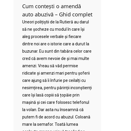
Cum contești o amendă
auto abuzivă – Ghid complet
Uneori polițiștii de la Rutieră au darul
să ne șocheze cu modul în care își
aleg procesele verbale și fiecare
dintre noi are o istorie care a durut la
buzunar. Eu sunt din tabăra celor care
cred că avem nevoie de și mai multe
amenzi. Vreau să văd permise
ridicate și amenzi mari pentru șoferii
care ajung să îi înfurie pe ceilalți cu
nesimțirea, pentru părinții inconștienți
care își lasă copiii să țopăie prin
mașină și cei care folosesc telefonul
la volan. Dar asta nu înseamnă că
putem fi de acord cu abuzul. Coloană
mare la semafor. Toată lumea