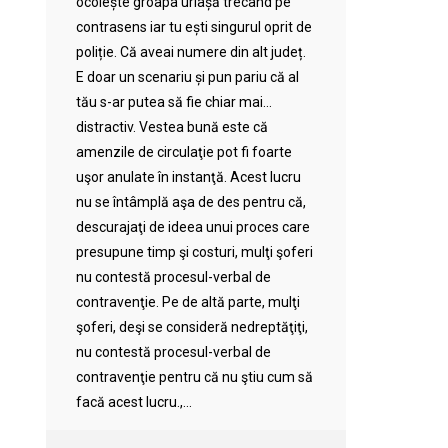
ocolește groapa uriașă trecând pe
contrasens iar tu ești singurul oprit de
poliție. Că aveai numere din alt județ.
E doar un scenariu și pun pariu că al
tău s-ar putea să fie chiar mai…
distractiv. Vestea bună este că
amenzile de circulaţie pot fi foarte
uşor anulate în instanţă. Acest lucru
nu se întâmplă aşa de des pentru că,
descurajaţi de ideea unui proces care
presupune timp şi costuri, mulţi şoferi
nu contestă procesul-verbal de
contravenţie. Pe de altă parte, mulţi
şoferi, deşi se consideră nedreptăţiţi,
nu contestă procesul-verbal de
contravenţie pentru că nu ştiu cum să
facă acest lucru.,...