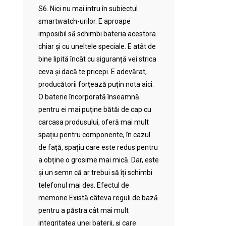
S6. Nici nu mai intru în subiectul
smartwatch-urilor. E aproape
imposibil să schimbi bateria acestora
chiar și cu uneltele speciale. E atât de
bine lipită încât cu siguranță vei strica
ceva și dacă te pricepi. E adevărat,
producătorii forțează puțin nota aici.
O baterie încorporată înseamnă
pentru ei mai puține bătăi de cap cu
carcasa produsului, oferă mai mult
spațiu pentru componente, în cazul
de față, spațiu care este redus pentru
a obține o grosime mai mică. Dar, este
și un semn că ar trebui să îți schimbi
telefonul mai des. Efectul de
memorie Există câteva reguli de bază
pentru a păstra cât mai mult
integritatea unei baterii, și care