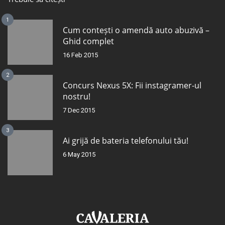
1
Cum contești o amendă auto abuzivă –
Ghid complet
16 Feb 2015
2
Concurs Nexus 5X: Fii instagramer-ul
nostru!
7 Dec 2015
3
Ai grijă de bateria telefonului tău!
6 May 2015