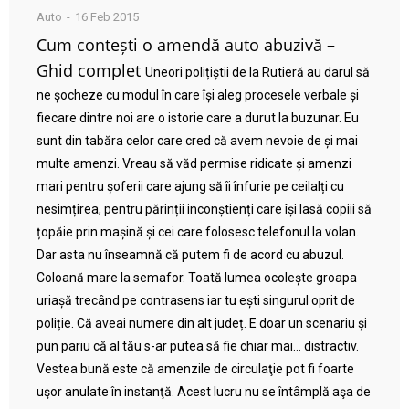
Auto
16 Feb 2015
Cum contești o amendă auto abuzivă –
Ghid complet
Uneori polițiștii de la Rutieră au darul să
ne șocheze cu modul în care își aleg procesele verbale și
fiecare dintre noi are o istorie care a durut la buzunar. Eu
sunt din tabăra celor care cred că avem nevoie de și mai
multe amenzi. Vreau să văd permise ridicate și amenzi
mari pentru șoferii care ajung să îi înfurie pe ceilalți cu
nesimțirea, pentru părinții inconștienți care își lasă copiii să
țopăie prin mașină și cei care folosesc telefonul la volan.
Dar asta nu înseamnă că putem fi de acord cu abuzul.
Coloană mare la semafor. Toată lumea ocolește groapa
uriașă trecând pe contrasens iar tu ești singurul oprit de
poliție. Că aveai numere din alt județ. E doar un scenariu și
pun pariu că al tău s-ar putea să fie chiar mai… distractiv.
Vestea bună este că amenzile de circulaţie pot fi foarte
uşor anulate în instanţă. Acest lucru nu se întâmplă aşa de