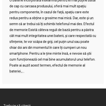
O baterie încorporată înseamnă pentru ei mai puține bătăi
de cap cu carcasa produsului, oferă mai mult spațiu
pentru componente, în cazul de față, spațiu care este
redus pentru a obține o grosime mai mică. Dar, este și un
semn că ar trebui să îți schimbi telefonul mai des. Efectul
de memorie Există câteva reguli de bază pentru a păstra
cât mai mult integritatea unei baterii, și care respectată cu
sfințenie, te vor scăpa de griji, cel puțin unul sau poate
chiar doi ani din momentul în care îți cumperi un nou
smartphone. Pentru a le ține minte însă, e nevoie să știi
cum funcționează cel mai bine acumulatorul unui telefon.
Poate ai auzit acest termen, efectul de memorie al
bateriei.,...
Trebuie să citești