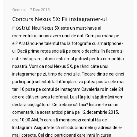
General
7 Dec 2015
Concurs Nexus 5X: Fii instagramer-ul
nostru!
Noul Nexus 5X este un must-have al
momentului, iar noi avem unul de dat. Cum pui mâna pe
el? Arătându-ne talentul tău la fotografie cu smartphone-
ul. Dacă prima rețea socială pe care o deschizi în fiecare zi
este Instagram, atunci ești omul potrivit pentru competiția
noastră. Vom da noul Nexus 5X, pe rând, câte unui
instagramer pe zi, timp de cinci zile. Fiecare dintre cei cinci
participanți selectați la întâmplare va putea posta cele mai
tari 10 poze pe contul de Instagram Cavaleria.ro în cele 24
de ore cât veți avea telefonul. La sfârșitul săptămânii vom
declara câștigătorul. Ce trebuie să faci? Înscrie-te cu un
comentariu la acest articol până pe 12 decembrie 2015,
ora 10:00 AM, în care să menționezi contul tău de
Instagram. Asigură-te că introduci numele și adresa de e-
mail corecte. Cei cinci participanți care intră în cursa