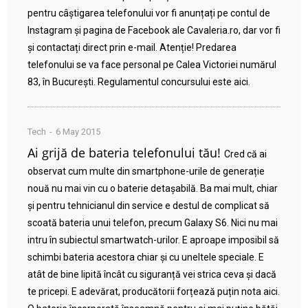
pentru câștigarea telefonului vor fi anunțați pe contul de
Instagram și pagina de Facebook ale Cavaleria.ro, dar vor fi
și contactați direct prin e-mail. Atenție! Predarea
telefonului se va face personal pe Calea Victoriei numărul
83, în București. Regulamentul concursului este aici.
Tech
6 May 2015
Ai grijă de bateria telefonului tău!
Cred că ai
observat cum multe din smartphone-urile de generație
nouă nu mai vin cu o baterie detașabilă. Ba mai mult, chiar
și pentru tehnicianul din service e destul de complicat să
scoată bateria unui telefon, precum Galaxy S6. Nici nu mai
intru în subiectul smartwatch-urilor. E aproape imposibil să
schimbi bateria acestora chiar și cu uneltele speciale. E
atât de bine lipită încât cu siguranță vei strica ceva și dacă
te pricepi. E adevărat, producătorii forțează puțin nota aici.