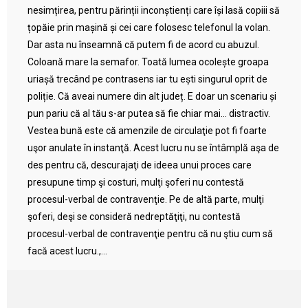
nesimțirea, pentru părinții inconștienți care își lasă copiii să
țopăie prin mașină și cei care folosesc telefonul la volan.
Dar asta nu înseamnă că putem fi de acord cu abuzul.
Coloană mare la semafor. Toată lumea ocolește groapa
uriașă trecând pe contrasens iar tu ești singurul oprit de
poliție. Că aveai numere din alt județ. E doar un scenariu și
pun pariu că al tău s-ar putea să fie chiar mai… distractiv.
Vestea bună este că amenzile de circulaţie pot fi foarte
uşor anulate în instanţă. Acest lucru nu se întâmplă aşa de
des pentru că, descurajaţi de ideea unui proces care
presupune timp şi costuri, mulţi şoferi nu contestă
procesul-verbal de contravenţie. Pe de altă parte, mulţi
şoferi, deşi se consideră nedreptăţiţi, nu contestă
procesul-verbal de contravenţie pentru că nu ştiu cum să
facă acest lucru.,...