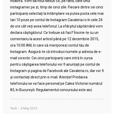
noastră. Vom da noul Nexus 5X, pe rând, câte unui
instagramer pe zi, timp de cinci zile. Fiecare dintre cei cinci
participanți selectați la întâmplare va putea posta cele mai
tari 10 poze pe contul de Instagram Cavaleria.ro în cele 24
de ore cât veți avea telefonul. La sfârșitul săptămânii vom
declara câștigătorul. Ce trebuie să faci? Înscrie-te cu un
comentariu la acest articol până pe 12 decembrie 2015,
ora 10:00 AM, în care să menționezi contul tău de
Instagram. Asigură-te că introduci numele și adresa de e-
mail corecte. Cei cinci participanți care intră în cursa
pentru câștigarea telefonului vor fi anunțați pe contul de
Instagram și pagina de Facebook ale Cavaleria.ro, dar vor fi
și contactați direct prin e-mail. Atenție! Predarea
telefonului se va face personal pe Calea Victoriei numărul
83, în București. Regulamentul concursului este aici.
Tech
6 May 2015