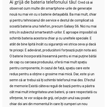
Ai grijă de bateria telefonului tău!
Cred că ai
observat cum multe din smartphone-urile de generație
nouă nu mai vin cu o baterie detașabilă. Ba mai mult, chiar
și pentru tehnicianul din service e destul de complicat să
scoată bateria unui telefon, precum Galaxy S6. Nici nu mai
intru în subiectul smartwatch-urilor. E aproape imposibil să
schimbi bateria acestora chiar și cu uneltele speciale. E
atât de bine lipită încât cu siguranță vei strica ceva și dacă
te pricepi. E adevărat, producătorii forțează puțin nota aici.
O baterie încorporată înseamnă pentru ei mai puține bătăi
de cap cu carcasa produsului, oferă mai mult spațiu
pentru componente, în cazul de față, spațiu care este
redus pentru a obține o grosime mai mică. Dar, este și un
semn că ar trebui să îți schimbi telefonul mai des. Efectul
de memorie Există câteva reguli de bază pentru a păstra
cât mai mult integritatea unei baterii, și care respectată cu
sfințenie, te vor scăpa de griji, cel puțin unul sau poate
chiar doi ani din momentul în care îți cumperi un nou