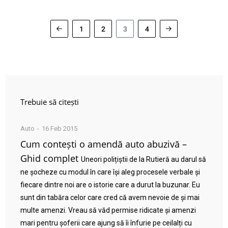
1
2
3
4
Trebuie să citești
Auto
16 Feb 2015
Cum contești o amendă auto abuzivă –
Ghid complet
Uneori polițiștii de la Rutieră au darul să
ne șocheze cu modul în care își aleg procesele verbale și
fiecare dintre noi are o istorie care a durut la buzunar. Eu
sunt din tabăra celor care cred că avem nevoie de și mai
multe amenzi. Vreau să văd permise ridicate și amenzi
mari pentru șoferii care ajung să îi înfurie pe ceilalți cu