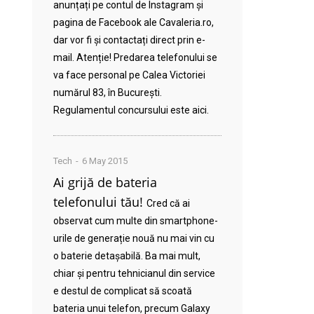
anunțați pe contul de Instagram și
pagina de Facebook ale Cavaleria.ro,
dar vor fi și contactați direct prin e-
mail. Atenție! Predarea telefonului se
va face personal pe Calea Victoriei
numărul 83, în București.
Regulamentul concursului este aici.
Tech
6 May 2015
Ai grijă de bateria
telefonului tău!
Cred că ai
observat cum multe din smartphone-
urile de generație nouă nu mai vin cu
o baterie detașabilă. Ba mai mult,
chiar și pentru tehnicianul din service
e destul de complicat să scoată
bateria unui telefon, precum Galaxy