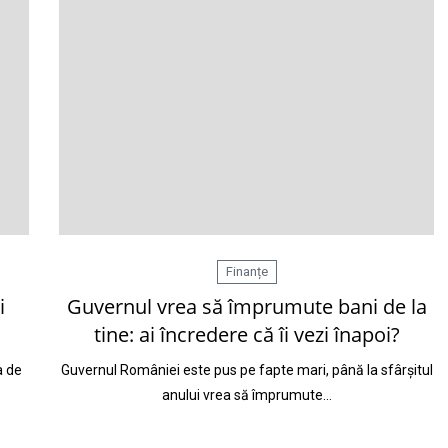
Finanțe
i
Guvernul vrea să împrumute bani de la
tine: ai încredere că îi vezi înapoi?
a de
Guvernul României este pus pe fapte mari, până la sfârșitul
anului vrea să împrumute…