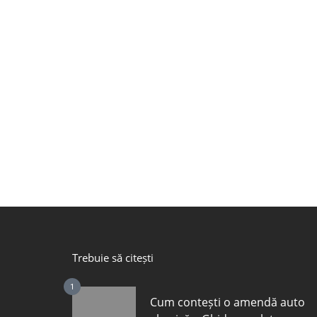
Trebuie să citești
1
Cum contești o amendă auto