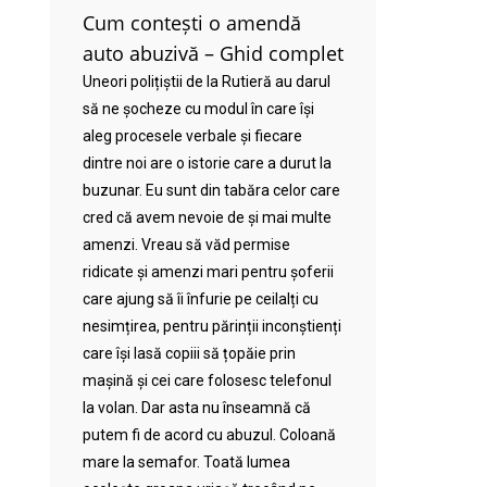
Cum contești o amendă
auto abuzivă – Ghid complet
Uneori polițiștii de la Rutieră au darul
să ne șocheze cu modul în care își
aleg procesele verbale și fiecare
dintre noi are o istorie care a durut la
buzunar. Eu sunt din tabăra celor care
cred că avem nevoie de și mai multe
amenzi. Vreau să văd permise
ridicate și amenzi mari pentru șoferii
care ajung să îi înfurie pe ceilalți cu
nesimțirea, pentru părinții inconștienți
care își lasă copiii să țopăie prin
mașină și cei care folosesc telefonul
la volan. Dar asta nu înseamnă că
putem fi de acord cu abuzul. Coloană
mare la semafor. Toată lumea