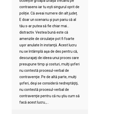
ocolește groapa uriașă trecând pe
contrasens iar tu ești singurul oprit de
poliție. Că aveai numere din alt județ.
E doar un scenariu și pun pariu că al
tău s-ar putea să fie chiar mai…
distractiv. Vestea bună este că
amenzile de circulaţie pot fi foarte
uşor anulate în instanţă. Acest lucru
nu se întâmplă aşa de des pentru că,
descurajaţi de ideea unui proces care
presupune timp şi costuri, mulţi şoferi
nu contestă procesul-verbal de
contravenţie. Pe de altă parte, mulţi
şoferi, deşi se consideră nedreptăţiţi,
nu contestă procesul-verbal de
contravenţie pentru că nu ştiu cum să
facă acest lucru.,...