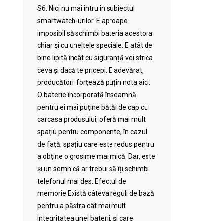
S6. Nici nu mai intru în subiectul
smartwatch-urilor. E aproape
imposibil să schimbi bateria acestora
chiar și cu uneltele speciale. E atât de
bine lipită încât cu siguranță vei strica
ceva și dacă te pricepi. E adevărat,
producătorii forțează puțin nota aici.
O baterie încorporată înseamnă
pentru ei mai puține bătăi de cap cu
carcasa produsului, oferă mai mult
spațiu pentru componente, în cazul
de față, spațiu care este redus pentru
a obține o grosime mai mică. Dar, este
și un semn că ar trebui să îți schimbi
telefonul mai des. Efectul de
memorie Există câteva reguli de bază
pentru a păstra cât mai mult
integritatea unei baterii, și care