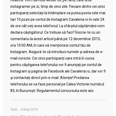
noastră. Vom da noul Nexus 5X, pe rând, câte unui
instagramer pe zi, timp de cinci zile. Fiecare dintre cei cinci
participanți selectați la întâmplare va putea posta cele mai
tari 10 poze pe contul de Instagram Cavaleria.ro în cele 24
de ore cât veți avea telefonul. La sfârșitul săptămânii vom
declara câștigătorul. Ce trebuie să faci? Înscrie-te cu un
comentariu la acest articol până pe 12 decembrie 2015,
ora 10:00 AM, în care să menționezi contul tău de
Instagram. Asigură-te că introduci numele și adresa de e-
mail corecte. Cei cinci participanți care intră în cursa
pentru câștigarea telefonului vor fi anunțați pe contul de
Instagram și pagina de Facebook ale Cavaleria.ro, dar vor fi
și contactați direct prin e-mail. Atenție! Predarea
telefonului se va face personal pe Calea Victoriei numărul
83, în București. Regulamentul concursului este aici.
Tech
6 May 2015