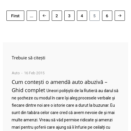
First
...
2
3
4
5
6
Trebuie să citești
Auto
16 Feb 2015
Cum contești o amendă auto abuzivă –
Ghid complet
Uneori polițiștii de la Rutieră au darul să
ne șocheze cu modul în care își aleg procesele verbale și
fiecare dintre noi are o istorie care a durut la buzunar. Eu
sunt din tabăra celor care cred că avem nevoie de și mai
multe amenzi. Vreau să văd permise ridicate și amenzi
mari pentru șoferii care ajung să îi înfurie pe ceilalți cu