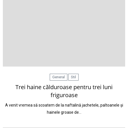
General
Stil
Trei haine călduroase pentru trei luni
friguroase
A venit vremea să scoatem de la naftalină jachetele, paltoanele și
hainele groase de…