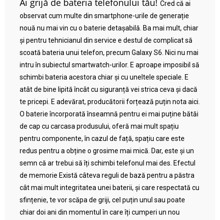
Ai grijă de bateria telefonului tău!
Cred că ai
observat cum multe din smartphone-urile de generație
nouă nu mai vin cu o baterie detașabilă. Ba mai mult, chiar
și pentru tehnicianul din service e destul de complicat să
scoată bateria unui telefon, precum Galaxy S6. Nici nu mai
intru în subiectul smartwatch-urilor. E aproape imposibil să
schimbi bateria acestora chiar și cu uneltele speciale. E
atât de bine lipită încât cu siguranță vei strica ceva și dacă
te pricepi. E adevărat, producătorii forțează puțin nota aici.
O baterie încorporată înseamnă pentru ei mai puține bătăi
de cap cu carcasa produsului, oferă mai mult spațiu
pentru componente, în cazul de față, spațiu care este
redus pentru a obține o grosime mai mică. Dar, este și un
semn că ar trebui să îți schimbi telefonul mai des. Efectul
de memorie Există câteva reguli de bază pentru a păstra
cât mai mult integritatea unei baterii, și care respectată cu
sfințenie, te vor scăpa de griji, cel puțin unul sau poate
chiar doi ani din momentul în care îți cumperi un nou