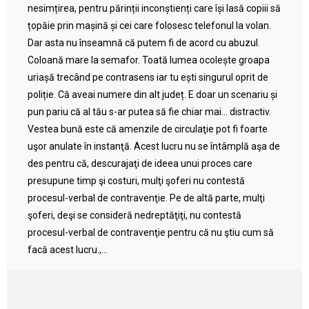
nesimțirea, pentru părinții inconștienți care își lasă copiii să
țopăie prin mașină și cei care folosesc telefonul la volan.
Dar asta nu înseamnă că putem fi de acord cu abuzul.
Coloană mare la semafor. Toată lumea ocolește groapa
uriașă trecând pe contrasens iar tu ești singurul oprit de
poliție. Că aveai numere din alt județ. E doar un scenariu și
pun pariu că al tău s-ar putea să fie chiar mai… distractiv.
Vestea bună este că amenzile de circulaţie pot fi foarte
uşor anulate în instanţă. Acest lucru nu se întâmplă aşa de
des pentru că, descurajaţi de ideea unui proces care
presupune timp şi costuri, mulţi şoferi nu contestă
procesul-verbal de contravenţie. Pe de altă parte, mulţi
şoferi, deşi se consideră nedreptăţiţi, nu contestă
procesul-verbal de contravenţie pentru că nu ştiu cum să
facă acest lucru.,...