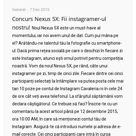
General
7 Dec 2015
Concurs Nexus 5X: Fii instagramer-ul
nostru!
Noul Nexus 5X este un must-have al
momentului, iar noi avem unul de dat. Cum pui mâna pe
el? Arătându-ne talentul tău la fotografie cu smartphone-
ul. Dacă prima rețea socială pe care o deschizi în fiecare zi
este Instagram, atunci ești omul potrivit pentru competiția
noastră. Vom da noul Nexus 5X, pe rând, câte unui
instagramer pe zi, timp de cinci zile. Fiecare dintre cei cinci
participanți selectați la întâmplare va putea posta cele mai
tari 10 poze pe contul de Instagram Cavaleria.ro în cele 24
de ore cât veți avea telefonul. La sfârșitul săptămânii vom
declara câștigătorul. Ce trebuie să faci? Înscrie-te cu un
comentariu la acest articol până pe 12 decembrie 2015,
ora 10:00 AM, în care să menționezi contul tău de
Instagram. Asigură-te că introduci numele și adresa de e-
mail corecte. Cei cinci participanți care intră în cursa