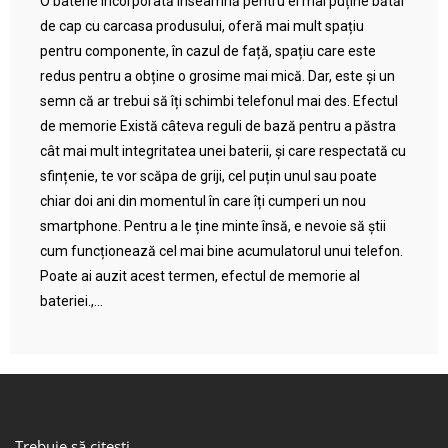
O baterie încorporată înseamnă pentru ei mai puține bătăi
de cap cu carcasa produsului, oferă mai mult spațiu
pentru componente, în cazul de față, spațiu care este
redus pentru a obține o grosime mai mică. Dar, este și un
semn că ar trebui să îți schimbi telefonul mai des. Efectul
de memorie Există câteva reguli de bază pentru a păstra
cât mai mult integritatea unei baterii, și care respectată cu
sfințenie, te vor scăpa de griji, cel puțin unul sau poate
chiar doi ani din momentul în care îți cumperi un nou
smartphone. Pentru a le ține minte însă, e nevoie să știi
cum funcționează cel mai bine acumulatorul unui telefon.
Poate ai auzit acest termen, efectul de memorie al
bateriei.,...
Trebuie să citești