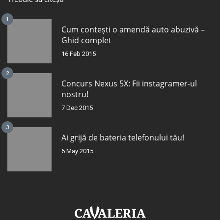
1
Cum contești o amendă auto abuzivă –
Ghid complet
16 Feb 2015
2
Concurs Nexus 5X: Fii instagramer-ul
nostru!
7 Dec 2015
3
Ai grijă de bateria telefonului tău!
6 May 2015