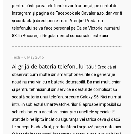
pentru câștigarea telefonului vor fi anunțați pe contul de
Instagram și pagina de Facebook ale Cavaleria.ro, dar vor fi
și contactați direct prin e-mail. Atenție! Predarea
telefonului se va face personal pe Calea Victoriei numărul
83, în București. Regulamentul concursului este aici.
Tech
6 May 2015
Ai grijă de bateria telefonului tău!
Cred că ai
observat cum multe din smartphone-urile de generație
nouă nu mai vin cu o baterie detașabilă. Ba mai mult, chiar
și pentru tehnicianul din service e destul de complicat să
scoată bateria unui telefon, precum Galaxy S6. Nici nu mai
intru în subiectul smartwatch-urilor. E aproape imposibil să
schimbi bateria acestora chiar și cu uneltele speciale. E
atât de bine lipită încât cu siguranță vei strica ceva și dacă
te pricepi. E adevărat, producătorii forțează puțin nota aici.