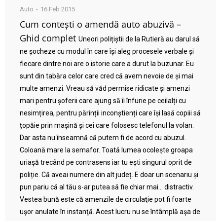
Auto
16 Feb 2015
Cum contești o amendă auto abuzivă –
Ghid complet
Uneori polițiștii de la Rutieră au darul să
ne șocheze cu modul în care își aleg procesele verbale și
fiecare dintre noi are o istorie care a durut la buzunar. Eu
sunt din tabăra celor care cred că avem nevoie de și mai
multe amenzi. Vreau să văd permise ridicate și amenzi
mari pentru șoferii care ajung să îi înfurie pe ceilalți cu
nesimțirea, pentru părinții inconștienți care își lasă copiii să
țopăie prin mașină și cei care folosesc telefonul la volan.
Dar asta nu înseamnă că putem fi de acord cu abuzul.
Coloană mare la semafor. Toată lumea ocolește groapa
uriașă trecând pe contrasens iar tu ești singurul oprit de
poliție. Că aveai numere din alt județ. E doar un scenariu și
pun pariu că al tău s-ar putea să fie chiar mai… distractiv.
Vestea bună este că amenzile de circulaţie pot fi foarte
uşor anulate în instanţă. Acest lucru nu se întâmplă aşa de