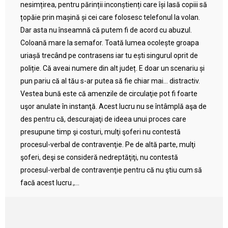
nesimțirea, pentru părinții inconștienți care își lasă copiii să
țopăie prin mașină și cei care folosesc telefonul la volan.
Dar asta nu înseamnă că putem fi de acord cu abuzul.
Coloană mare la semafor. Toată lumea ocolește groapa
uriașă trecând pe contrasens iar tu ești singurul oprit de
poliție. Că aveai numere din alt județ. E doar un scenariu și
pun pariu că al tău s-ar putea să fie chiar mai… distractiv.
Vestea bună este că amenzile de circulaţie pot fi foarte
uşor anulate în instanţă. Acest lucru nu se întâmplă aşa de
des pentru că, descurajaţi de ideea unui proces care
presupune timp şi costuri, mulţi şoferi nu contestă
procesul-verbal de contravenţie. Pe de altă parte, mulţi
şoferi, deşi se consideră nedreptăţiţi, nu contestă
procesul-verbal de contravenţie pentru că nu ştiu cum să
facă acest lucru.,...