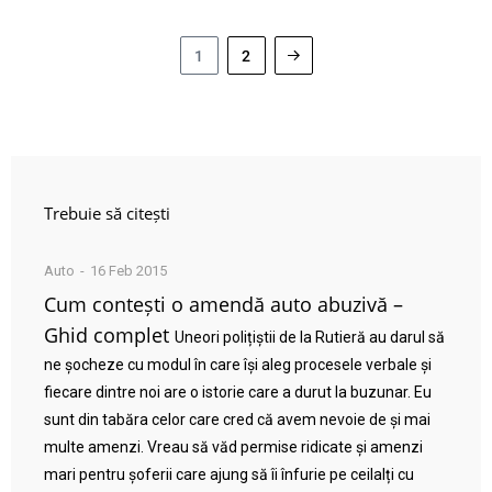
1
2
Trebuie să citești
Auto
16 Feb 2015
Cum contești o amendă auto abuzivă –
Ghid complet
Uneori polițiștii de la Rutieră au darul să
ne șocheze cu modul în care își aleg procesele verbale și
fiecare dintre noi are o istorie care a durut la buzunar. Eu
sunt din tabăra celor care cred că avem nevoie de și mai
multe amenzi. Vreau să văd permise ridicate și amenzi
mari pentru șoferii care ajung să îi înfurie pe ceilalți cu