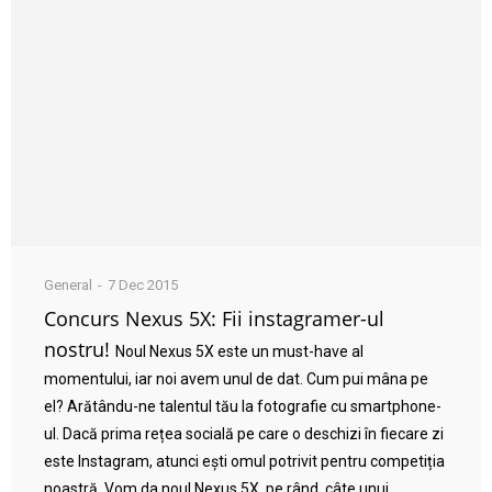
General
7 Dec 2015
Concurs Nexus 5X: Fii instagramer-ul
nostru!
Noul Nexus 5X este un must-have al
momentului, iar noi avem unul de dat. Cum pui mâna pe
el? Arătându-ne talentul tău la fotografie cu smartphone-
ul. Dacă prima rețea socială pe care o deschizi în fiecare zi
este Instagram, atunci ești omul potrivit pentru competiția
noastră. Vom da noul Nexus 5X, pe rând, câte unui