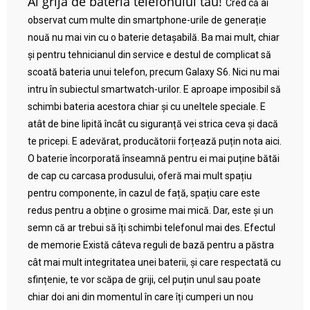
Ai grijă de bateria telefonului tău!
Cred că ai
observat cum multe din smartphone-urile de generație
nouă nu mai vin cu o baterie detașabilă. Ba mai mult, chiar
și pentru tehnicianul din service e destul de complicat să
scoată bateria unui telefon, precum Galaxy S6. Nici nu mai
intru în subiectul smartwatch-urilor. E aproape imposibil să
schimbi bateria acestora chiar și cu uneltele speciale. E
atât de bine lipită încât cu siguranță vei strica ceva și dacă
te pricepi. E adevărat, producătorii forțează puțin nota aici.
O baterie încorporată înseamnă pentru ei mai puține bătăi
de cap cu carcasa produsului, oferă mai mult spațiu
pentru componente, în cazul de față, spațiu care este
redus pentru a obține o grosime mai mică. Dar, este și un
semn că ar trebui să îți schimbi telefonul mai des. Efectul
de memorie Există câteva reguli de bază pentru a păstra
cât mai mult integritatea unei baterii, și care respectată cu
sfințenie, te vor scăpa de griji, cel puțin unul sau poate
chiar doi ani din momentul în care îți cumperi un nou