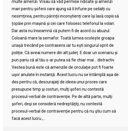
multe amenzi. Vreau să văd permise ridicate și amenzi
mari pentru șoferii care ajung să îi înfurie pe ceilalți cu
nesimțirea, pentru părinții inconștienți care își lasă copiii să
țopăie prin mașină și cei care folosesc telefonul la volan.
Dar asta nu înseamnă că putem fi de acord cu abuzul.
Coloană mare la semafor. Toată lumea ocolește groapa
uriașă trecând pe contrasens iar tu ești singurul oprit de
poliție. Că aveai numere din alt județ. E doar un scenariu și
pun pariu că al tău s-ar putea să fie chiar mai… distractiv.
Vestea bună este că amenzile de circulaţie pot fi foarte
uşor anulate în instanţă. Acest lucru nu se întâmplă aşa de
des pentru că, descurajaţi de ideea unui proces care
presupune timp şi costuri, mulţi şoferi nu contestă
procesul-verbal de contravenţie. Pe de altă parte, mulţi
şoferi, deşi se consideră nedreptăţiţi, nu contestă
procesul-verbal de contravenţie pentru că nu ştiu cum să
facă acest lucru.,...