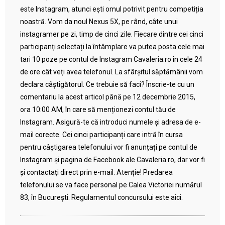
este Instagram, atunci ești omul potrivit pentru competiția
noastră. Vom da noul Nexus 5X, pe rând, câte unui
instagramer pe zi, timp de cinci zile. Fiecare dintre cei cinci
participanți selectați la întâmplare va putea posta cele mai
tari 10 poze pe contul de Instagram Cavaleria.ro în cele 24
de ore cât veți avea telefonul. La sfârșitul săptămânii vom
declara câștigătorul. Ce trebuie să faci? Înscrie-te cu un
comentariu la acest articol până pe 12 decembrie 2015,
ora 10:00 AM, în care să menționezi contul tău de
Instagram. Asigură-te că introduci numele și adresa de e-
mail corecte. Cei cinci participanți care intră în cursa
pentru câștigarea telefonului vor fi anunțați pe contul de
Instagram și pagina de Facebook ale Cavaleria.ro, dar vor fi
și contactați direct prin e-mail. Atenție! Predarea
telefonului se va face personal pe Calea Victoriei numărul
83, în București. Regulamentul concursului este aici.