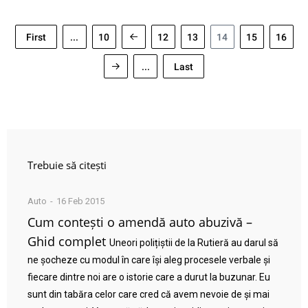
First
...
10
12
13
14
15
16
...
Last
Trebuie să citești
Auto
16 Feb 2015
Cum contești o amendă auto abuzivă –
Ghid complet
Uneori polițiștii de la Rutieră au darul să
ne șocheze cu modul în care își aleg procesele verbale și
fiecare dintre noi are o istorie care a durut la buzunar. Eu
sunt din tabăra celor care cred că avem nevoie de și mai