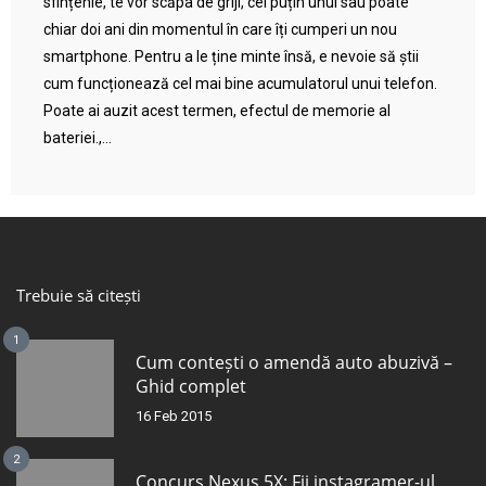
sfințenie, te vor scăpa de griji, cel puțin unul sau poate
chiar doi ani din momentul în care îți cumperi un nou
smartphone. Pentru a le ține minte însă, e nevoie să știi
cum funcționează cel mai bine acumulatorul unui telefon.
Poate ai auzit acest termen, efectul de memorie al
bateriei.,...
Trebuie să citești
1
Cum contești o amendă auto abuzivă –
Ghid complet
16 Feb 2015
2
Concurs Nexus 5X: Fii instagramer-ul