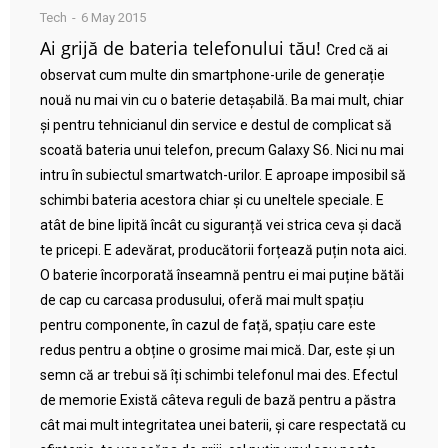
Tech
6 May 2015
Ai grijă de bateria telefonului tău!
Cred că ai
observat cum multe din smartphone-urile de generație
nouă nu mai vin cu o baterie detașabilă. Ba mai mult, chiar
și pentru tehnicianul din service e destul de complicat să
scoată bateria unui telefon, precum Galaxy S6. Nici nu mai
intru în subiectul smartwatch-urilor. E aproape imposibil să
schimbi bateria acestora chiar și cu uneltele speciale. E
atât de bine lipită încât cu siguranță vei strica ceva și dacă
te pricepi. E adevărat, producătorii forțează puțin nota aici.
O baterie încorporată înseamnă pentru ei mai puține bătăi
de cap cu carcasa produsului, oferă mai mult spațiu
pentru componente, în cazul de față, spațiu care este
redus pentru a obține o grosime mai mică. Dar, este și un
semn că ar trebui să îți schimbi telefonul mai des. Efectul
de memorie Există câteva reguli de bază pentru a păstra
cât mai mult integritatea unei baterii, și care respectată cu