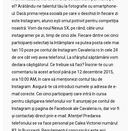
el? Arătându-ne talentul tău la fotografie cu smartphone-
ul. Dacă prima rețea socială pe care o deschizi în fiecare zi
este Instagram, atunci ești omul potrivit pentru competiția
noastră. Vom da noul Nexus 5X, pe rând, câte unui
instagramer pe zi, timp de cinci zile. Fiecare dintre cei cinci
participanți selectați la întâmplare va putea posta cele mai
tari 10 poze pe contul de Instagram Cavaleria.ro în cele 24
de ore cât veți avea telefonul. La sfârșitul săptămânii vom
declara câștigătorul. Ce trebuie să faci? Înscrie-te cu un
comentariu la acest articol până pe 12 decembrie 2015,
ora 10:00 AM, în care să menționezi contul tău de
Instagram. Asigură-te că introduci numele și adresa de e-
mail corecte. Cei cinci participanți care intră în cursa
pentru câștigarea telefonului vor fi anunțați pe contul de
Instagram și pagina de Facebook ale Cavaleria.ro, dar vor fi
și contactați direct prin e-mail. Atenție! Predarea
telefonului se va face personal pe Calea Victoriei numărul
83, în București. Regulamentul concursului este aici.