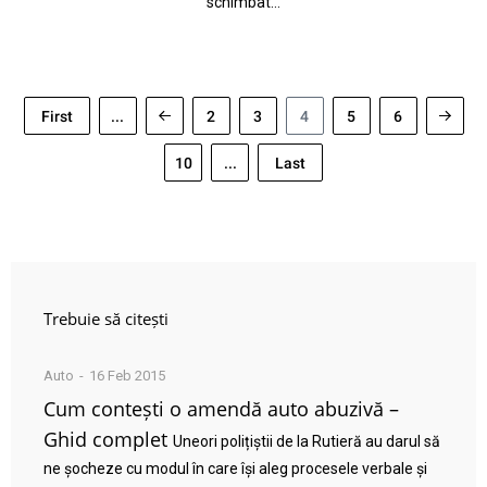
schimbat…
First
...
2
3
4
5
6
10
...
Last
Trebuie să citești
Auto
16 Feb 2015
Cum contești o amendă auto abuzivă –
Ghid complet
Uneori polițiștii de la Rutieră au darul să
ne șocheze cu modul în care își aleg procesele verbale și