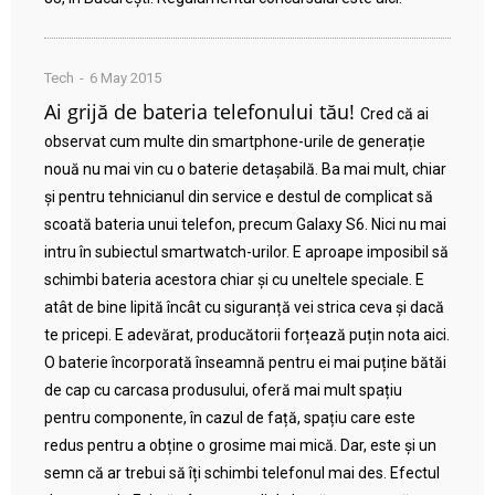
Tech
6 May 2015
Ai grijă de bateria telefonului tău!
Cred că ai
observat cum multe din smartphone-urile de generație
nouă nu mai vin cu o baterie detașabilă. Ba mai mult, chiar
și pentru tehnicianul din service e destul de complicat să
scoată bateria unui telefon, precum Galaxy S6. Nici nu mai
intru în subiectul smartwatch-urilor. E aproape imposibil să
schimbi bateria acestora chiar și cu uneltele speciale. E
atât de bine lipită încât cu siguranță vei strica ceva și dacă
te pricepi. E adevărat, producătorii forțează puțin nota aici.
O baterie încorporată înseamnă pentru ei mai puține bătăi
de cap cu carcasa produsului, oferă mai mult spațiu
pentru componente, în cazul de față, spațiu care este
redus pentru a obține o grosime mai mică. Dar, este și un
semn că ar trebui să îți schimbi telefonul mai des. Efectul