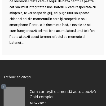
de memorie Există câteva reguli de bază pentru a păstra
cât mai mult integritatea unei baterii, și care respectată cu
sfințenie, te vor scăpa de griji, cel puțin unul sau poate
chiar doi ani din momentul în care îți cumperi un nou
smartphone. Pentru a le ține minte însă, e nevoie să știi
cum funcționează cel mai bine acumulatorul unui telefon.
Poate ai auzit acest termen, efectul de memorie al
bateriei.,...
Trebuie să citești
1
Cum contești o amendă auto abuzivă –
Ghid complet
16 Feb 2015