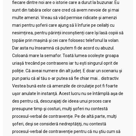
fiecare dintre noi are o istorie care a durut la buzunar. Eu
sunt din tabăra celor care cred că avem nevoie de și mai
multe amenzi. Vreau să văd permise ridicate și amenzi
mari pentru șoferii care ajung să îi înfurie pe ceilalți cu
nesimțirea, pentru părinții inconștienți care își lasă copiii să
țopăie prin mașină și cei care folosesc telefonul la volan.
Dar asta nu înseamnă că putem fi de acord cu abuzul.
Coloană mare la semafor. Toată lumea ocolește groapa
uriașă trecând pe contrasens iar tu ești singurul oprit de
poliție. Că aveai numere din alt județ. E doar un scenariu și
pun pariu că al tău s-ar putea să fie chiar mai… distractiv.
Vestea bună este că amenzile de circulaţie pot fi foarte
uşor anulate în instanţă. Acest lucru nu se întâmplă aşa de
des pentru că, descurajaţi de ideea unui proces care
presupune timp şi costuri, mulţi şoferi nu contestă
procesul-verbal de contravenţie. Pe de altă parte, mulţi
şoferi, deşi se consideră nedreptăţiţi, nu contestă
procesul-verbal de contravenţie pentru că nu ştiu cum să