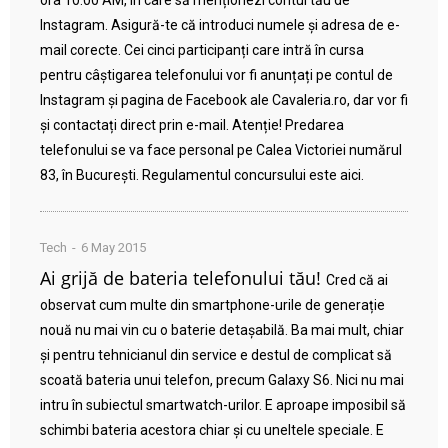
ora 10:00 AM, în care să menționezi contul tău de
Instagram. Asigură-te că introduci numele și adresa de e-
mail corecte. Cei cinci participanți care intră în cursa
pentru câștigarea telefonului vor fi anunțați pe contul de
Instagram și pagina de Facebook ale Cavaleria.ro, dar vor fi
și contactați direct prin e-mail. Atenție! Predarea
telefonului se va face personal pe Calea Victoriei numărul
83, în București. Regulamentul concursului este aici.
Tech
6 May 2015
Ai grijă de bateria telefonului tău!
Cred că ai
observat cum multe din smartphone-urile de generație
nouă nu mai vin cu o baterie detașabilă. Ba mai mult, chiar
și pentru tehnicianul din service e destul de complicat să
scoată bateria unui telefon, precum Galaxy S6. Nici nu mai
intru în subiectul smartwatch-urilor. E aproape imposibil să
schimbi bateria acestora chiar și cu uneltele speciale. E