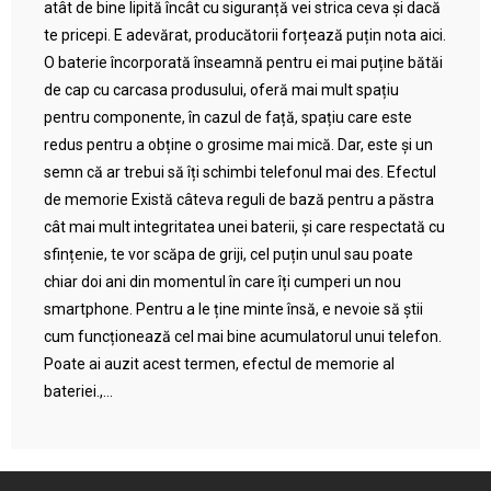
atât de bine lipită încât cu siguranță vei strica ceva și dacă
te pricepi. E adevărat, producătorii forțează puțin nota aici.
O baterie încorporată înseamnă pentru ei mai puține bătăi
de cap cu carcasa produsului, oferă mai mult spațiu
pentru componente, în cazul de față, spațiu care este
redus pentru a obține o grosime mai mică. Dar, este și un
semn că ar trebui să îți schimbi telefonul mai des. Efectul
de memorie Există câteva reguli de bază pentru a păstra
cât mai mult integritatea unei baterii, și care respectată cu
sfințenie, te vor scăpa de griji, cel puțin unul sau poate
chiar doi ani din momentul în care îți cumperi un nou
smartphone. Pentru a le ține minte însă, e nevoie să știi
cum funcționează cel mai bine acumulatorul unui telefon.
Poate ai auzit acest termen, efectul de memorie al
bateriei.,...