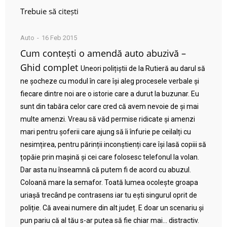
Trebuie să citești
Auto
16 Feb 2015
Cum contești o amendă auto abuzivă –
Ghid complet
Uneori polițiștii de la Rutieră au darul să
ne șocheze cu modul în care își aleg procesele verbale și
fiecare dintre noi are o istorie care a durut la buzunar. Eu
sunt din tabăra celor care cred că avem nevoie de și mai
multe amenzi. Vreau să văd permise ridicate și amenzi
mari pentru șoferii care ajung să îi înfurie pe ceilalți cu
nesimțirea, pentru părinții inconștienți care își lasă copiii să
țopăie prin mașină și cei care folosesc telefonul la volan.
Dar asta nu înseamnă că putem fi de acord cu abuzul.
Coloană mare la semafor. Toată lumea ocolește groapa
uriașă trecând pe contrasens iar tu ești singurul oprit de
poliție. Că aveai numere din alt județ. E doar un scenariu și
pun pariu că al tău s-ar putea să fie chiar mai… distractiv.