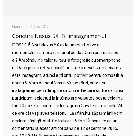
General
7 Dec 2015
Concurs Nexus 5X: Fii instagramer-ul
nostru!
Noul Nexus 5X este un must-have al
momentului, iar noi avem unul de dat. Cum pui mâna pe
el? Arătându-ne talentul tău la fotografie cu smartphone-
ul. Dacă prima rețea socială pe care o deschizi în fiecare zi
este Instagram, atunci ești omul potrivit pentru competiția
noastră. Vom da noul Nexus 5X, pe rând, câte unui
instagramer pe zi, timp de cinci zile. Fiecare dintre cei cinci
participanți selectați la întâmplare va putea posta cele mai
tari 10 poze pe contul de Instagram Cavaleria.ro în cele 24
de ore cât veți avea telefonul. La sfârșitul săptămânii vom
declara câștigătorul. Ce trebuie să faci? Înscrie-te cu un
comentariu la acest articol până pe 12 decembrie 2015,