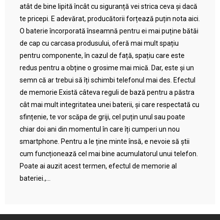
atât de bine lipită încât cu siguranță vei strica ceva și dacă
te pricepi. E adevărat, producătorii forțează puțin nota aici.
O baterie încorporată înseamnă pentru ei mai puține bătăi
de cap cu carcasa produsului, oferă mai mult spațiu
pentru componente, în cazul de față, spațiu care este
redus pentru a obține o grosime mai mică. Dar, este și un
semn că ar trebui să îți schimbi telefonul mai des. Efectul
de memorie Există câteva reguli de bază pentru a păstra
cât mai mult integritatea unei baterii, și care respectată cu
sfințenie, te vor scăpa de griji, cel puțin unul sau poate
chiar doi ani din momentul în care îți cumperi un nou
smartphone. Pentru a le ține minte însă, e nevoie să știi
cum funcționează cel mai bine acumulatorul unui telefon.
Poate ai auzit acest termen, efectul de memorie al
bateriei.,...