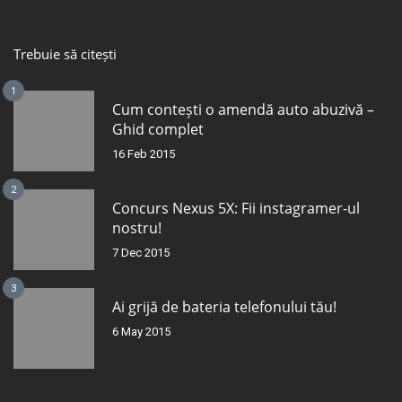
Trebuie să citești
1
Cum contești o amendă auto abuzivă –
Ghid complet
16 Feb 2015
2
Concurs Nexus 5X: Fii instagramer-ul
nostru!
7 Dec 2015
3
Ai grijă de bateria telefonului tău!
6 May 2015