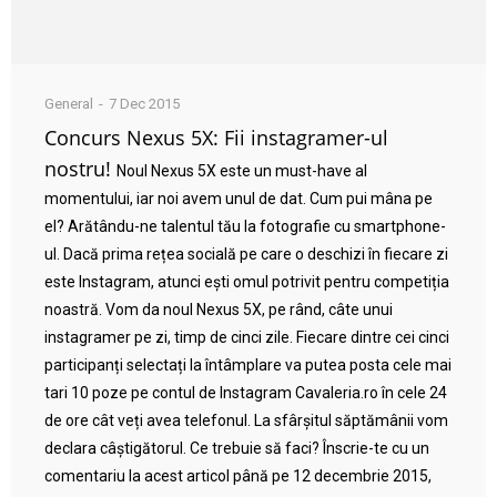
General
7 Dec 2015
Concurs Nexus 5X: Fii instagramer-ul
nostru!
Noul Nexus 5X este un must-have al
momentului, iar noi avem unul de dat. Cum pui mâna pe
el? Arătându-ne talentul tău la fotografie cu smartphone-
ul. Dacă prima rețea socială pe care o deschizi în fiecare zi
este Instagram, atunci ești omul potrivit pentru competiția
noastră. Vom da noul Nexus 5X, pe rând, câte unui
instagramer pe zi, timp de cinci zile. Fiecare dintre cei cinci
participanți selectați la întâmplare va putea posta cele mai
tari 10 poze pe contul de Instagram Cavaleria.ro în cele 24
de ore cât veți avea telefonul. La sfârșitul săptămânii vom
declara câștigătorul. Ce trebuie să faci? Înscrie-te cu un
comentariu la acest articol până pe 12 decembrie 2015,