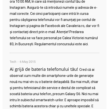
ora 10:00 AM, în care să menționezi contul tău de
Instagram. Asigură-te că introduci numele și adresa de e-
mail corecte. Cei cinci participanți care intră în cursa
pentru câștigarea telefonului vor fi anunțați pe contul de
Instagram și pagina de Facebook ale Cavaleria.ro, dar vor fi
și contactați direct prin e-mail. Atenție! Predarea
telefonului se va face personal pe Calea Victoriei numărul
83, în București. Regulamentul concursului este aici.
Tech
6 May 2015
Ai grijă de bateria telefonului tău!
Cred că ai
observat cum multe din smartphone-urile de generație
nouă nu mai vin cu o baterie detașabilă. Ba mai mult, chiar
și pentru tehnicianul din service e destul de complicat să
scoată bateria unui telefon, precum Galaxy S6. Nici nu mai
intru în subiectul smartwatch-urilor. E aproape imposibil să
schimbi bateria acestora chiar și cu uneltele speciale. E