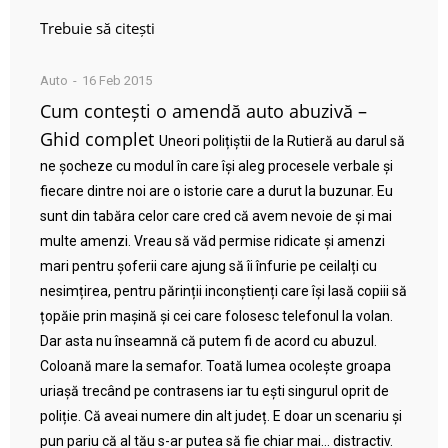
Trebuie să citești
Auto
16 Feb 2015
Cum contești o amendă auto abuzivă –
Ghid complet
Uneori polițiștii de la Rutieră au darul să
ne șocheze cu modul în care își aleg procesele verbale și
fiecare dintre noi are o istorie care a durut la buzunar. Eu
sunt din tabăra celor care cred că avem nevoie de și mai
multe amenzi. Vreau să văd permise ridicate și amenzi
mari pentru șoferii care ajung să îi înfurie pe ceilalți cu
nesimțirea, pentru părinții inconștienți care își lasă copiii să
țopăie prin mașină și cei care folosesc telefonul la volan.
Dar asta nu înseamnă că putem fi de acord cu abuzul.
Coloană mare la semafor. Toată lumea ocolește groapa
uriașă trecând pe contrasens iar tu ești singurul oprit de
poliție. Că aveai numere din alt județ. E doar un scenariu și
pun pariu că al tău s-ar putea să fie chiar mai… distractiv.