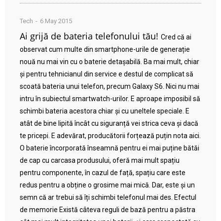
Tech
6 May 2015
Ai grijă de bateria telefonului tău!
Cred că ai
observat cum multe din smartphone-urile de generație
nouă nu mai vin cu o baterie detașabilă. Ba mai mult, chiar
și pentru tehnicianul din service e destul de complicat să
scoată bateria unui telefon, precum Galaxy S6. Nici nu mai
intru în subiectul smartwatch-urilor. E aproape imposibil să
schimbi bateria acestora chiar și cu uneltele speciale. E
atât de bine lipită încât cu siguranță vei strica ceva și dacă
te pricepi. E adevărat, producătorii forțează puțin nota aici.
O baterie încorporată înseamnă pentru ei mai puține bătăi
de cap cu carcasa produsului, oferă mai mult spațiu
pentru componente, în cazul de față, spațiu care este
redus pentru a obține o grosime mai mică. Dar, este și un
semn că ar trebui să îți schimbi telefonul mai des. Efectul
de memorie Există câteva reguli de bază pentru a păstra