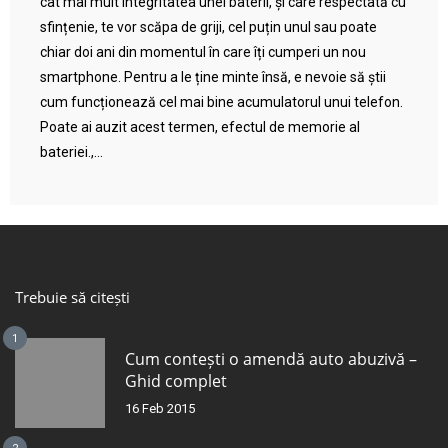
cât mai mult integritatea unei baterii, și care respectată cu
sfințenie, te vor scăpa de griji, cel puțin unul sau poate
chiar doi ani din momentul în care îți cumperi un nou
smartphone. Pentru a le ține minte însă, e nevoie să știi
cum funcționează cel mai bine acumulatorul unui telefon.
Poate ai auzit acest termen, efectul de memorie al
bateriei.,...
Trebuie să citești
1
Cum contești o amendă auto abuzivă –
Ghid complet
16 Feb 2015