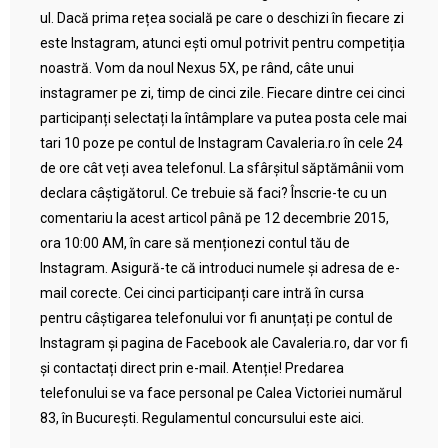
ul. Dacă prima rețea socială pe care o deschizi în fiecare zi
este Instagram, atunci ești omul potrivit pentru competiția
noastră. Vom da noul Nexus 5X, pe rând, câte unui
instagramer pe zi, timp de cinci zile. Fiecare dintre cei cinci
participanți selectați la întâmplare va putea posta cele mai
tari 10 poze pe contul de Instagram Cavaleria.ro în cele 24
de ore cât veți avea telefonul. La sfârșitul săptămânii vom
declara câștigătorul. Ce trebuie să faci? Înscrie-te cu un
comentariu la acest articol până pe 12 decembrie 2015,
ora 10:00 AM, în care să menționezi contul tău de
Instagram. Asigură-te că introduci numele și adresa de e-
mail corecte. Cei cinci participanți care intră în cursa
pentru câștigarea telefonului vor fi anunțați pe contul de
Instagram și pagina de Facebook ale Cavaleria.ro, dar vor fi
și contactați direct prin e-mail. Atenție! Predarea
telefonului se va face personal pe Calea Victoriei numărul
83, în București. Regulamentul concursului este aici.