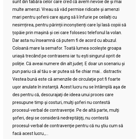
sunt din tabăra celor care cred că avem nevoie de și mai
multe amenzi. Vreau să văd permise ridicate și amenzi
mari pentru șoferii care ajung să îi înfurie pe ceilalți cu
nesimțirea, pentru părinții inconștienți care își lasă copiii să
țopăie prin mașină și cei care folosesc telefonul la volan.
Dar asta nu înseamnă că putem fi de acord cu abuzul.
Coloană mare la semafor. Toată lumea ocolește groapa
uriașă trecând pe contrasens iar tu ești singurul oprit de
poliție. Că aveai numere din alt județ. E doar un scenariu și
pun pariu că al tău s-ar putea să fie chiar mai… distractiv.
Vestea bună este că amenzile de circulaţie pot fi foarte
uşor anulate în instanţă. Acest lucru nu se întâmplă aşa de
des pentru că, descurajaţi de ideea unui proces care
presupune timp şi costuri, mulţi şoferi nu contestă
procesul-verbal de contravenţie. Pe de altă parte, mulţi
şoferi, deşi se consideră nedreptăţiţi, nu contestă
procesul-verbal de contravenţie pentru că nu ştiu cum să
facă acest lucru.,...