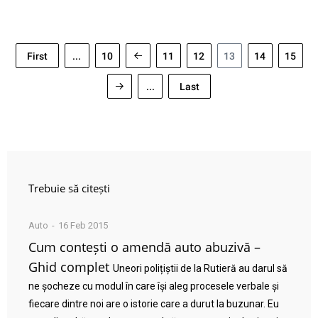
First
...
10
11
12
13
14
15
...
Last
Trebuie să citești
Auto
16 Feb 2015
Cum contești o amendă auto abuzivă –
Ghid complet
Uneori polițiștii de la Rutieră au darul să
ne șocheze cu modul în care își aleg procesele verbale și
fiecare dintre noi are o istorie care a durut la buzunar. Eu