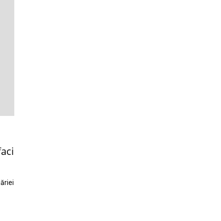
faci
ăriei