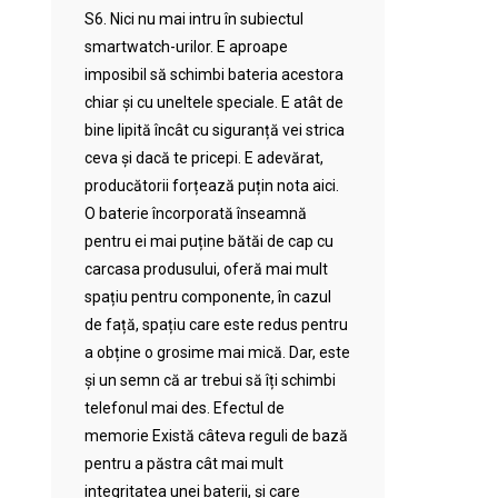
S6. Nici nu mai intru în subiectul
smartwatch-urilor. E aproape
imposibil să schimbi bateria acestora
chiar și cu uneltele speciale. E atât de
bine lipită încât cu siguranță vei strica
ceva și dacă te pricepi. E adevărat,
producătorii forțează puțin nota aici.
O baterie încorporată înseamnă
pentru ei mai puține bătăi de cap cu
carcasa produsului, oferă mai mult
spațiu pentru componente, în cazul
de față, spațiu care este redus pentru
a obține o grosime mai mică. Dar, este
și un semn că ar trebui să îți schimbi
telefonul mai des. Efectul de
memorie Există câteva reguli de bază
pentru a păstra cât mai mult
integritatea unei baterii, și care