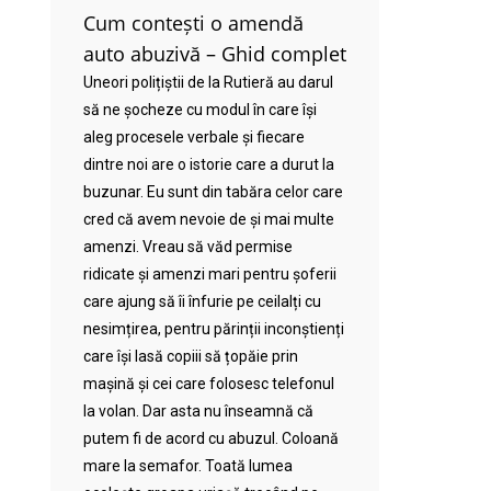
Cum contești o amendă
auto abuzivă – Ghid complet
Uneori polițiștii de la Rutieră au darul
să ne șocheze cu modul în care își
aleg procesele verbale și fiecare
dintre noi are o istorie care a durut la
buzunar. Eu sunt din tabăra celor care
cred că avem nevoie de și mai multe
amenzi. Vreau să văd permise
ridicate și amenzi mari pentru șoferii
care ajung să îi înfurie pe ceilalți cu
nesimțirea, pentru părinții inconștienți
care își lasă copiii să țopăie prin
mașină și cei care folosesc telefonul
la volan. Dar asta nu înseamnă că
putem fi de acord cu abuzul. Coloană
mare la semafor. Toată lumea