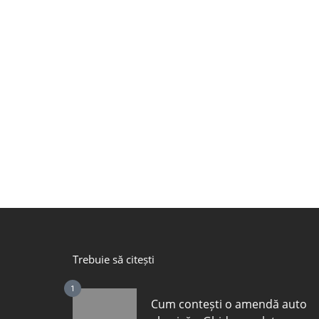
Trebuie să citești
1
Cum contești o amendă auto