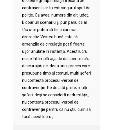
ocolește groapa uriașă trecând pe
contrasens iar tu ești singurul oprit de
poliție. Că aveai numere din alt județ.
E doar un scenariu și pun pariu că al
tău s-ar putea să fie chiar mai…
distractiv. Vestea bună este că
amenzile de circulaţie pot fi foarte
uşor anulate în instanţă. Acest lucru
nu se întâmplă aşa de des pentru că,
descurajaţi de ideea unui proces care
presupune timp şi costuri, mulţi şoferi
nu contestă procesul-verbal de
contravenţie. Pe de altă parte, mulţi
şoferi, deşi se consideră nedreptăţiţi,
nu contestă procesul-verbal de
contravenţie pentru că nu ştiu cum să
facă acest lucru.,...