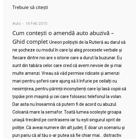
Trebuie să citești
Auto
16 Feb 2015
Cum contești o amendă auto abuzivă –
Ghid complet
Uneori polițiștii de la Rutieră au darul să
ne șocheze cu modul în care își aleg procesele verbale și
fiecare dintre noi are o istorie care a durut la buzunar. Eu
sunt din tabăra celor care cred că avem nevoie de și mai
multe amenzi. Vreau să văd permise ridicate și amenzi
mari pentru șoferii care ajung să îi înfurie pe ceilalți cu
nesimțirea, pentru părinții inconștienți care își lasă copiii să
țopăie prin mașină și cei care folosesc telefonul la volan.
Dar asta nu înseamnă că putem fi de acord cu abuzul.
Coloană mare la semafor. Toată lumea ocolește groapa
uriașă trecând pe contrasens iar tu ești singurul oprit de
poliție. Că aveai numere din alt județ. E doar un scenariu și
pun pariu că al tău s-ar putea să fie chiar mai… distractiv.