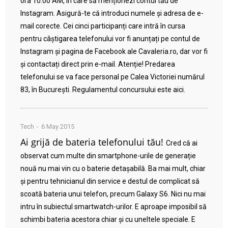
ora 10:00 AM, în care să menționezi contul tău de
Instagram. Asigură-te că introduci numele și adresa de e-
mail corecte. Cei cinci participanți care intră în cursa
pentru câștigarea telefonului vor fi anunțați pe contul de
Instagram și pagina de Facebook ale Cavaleria.ro, dar vor fi
și contactați direct prin e-mail. Atenție! Predarea
telefonului se va face personal pe Calea Victoriei numărul
83, în București. Regulamentul concursului este aici.
Tech
6 May 2015
Ai grijă de bateria telefonului tău!
Cred că ai
observat cum multe din smartphone-urile de generație
nouă nu mai vin cu o baterie detașabilă. Ba mai mult, chiar
și pentru tehnicianul din service e destul de complicat să
scoată bateria unui telefon, precum Galaxy S6. Nici nu mai
intru în subiectul smartwatch-urilor. E aproape imposibil să
schimbi bateria acestora chiar și cu uneltele speciale. E