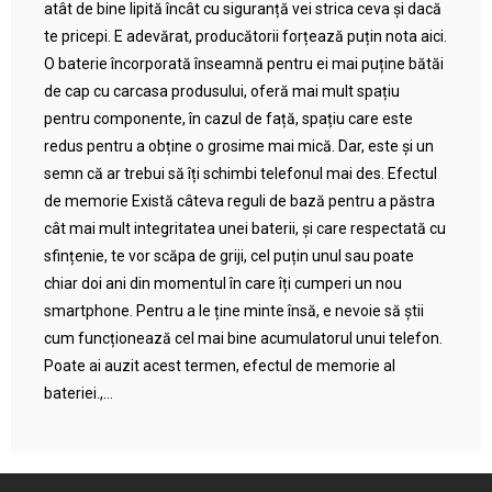
atât de bine lipită încât cu siguranță vei strica ceva și dacă
te pricepi. E adevărat, producătorii forțează puțin nota aici.
O baterie încorporată înseamnă pentru ei mai puține bătăi
de cap cu carcasa produsului, oferă mai mult spațiu
pentru componente, în cazul de față, spațiu care este
redus pentru a obține o grosime mai mică. Dar, este și un
semn că ar trebui să îți schimbi telefonul mai des. Efectul
de memorie Există câteva reguli de bază pentru a păstra
cât mai mult integritatea unei baterii, și care respectată cu
sfințenie, te vor scăpa de griji, cel puțin unul sau poate
chiar doi ani din momentul în care îți cumperi un nou
smartphone. Pentru a le ține minte însă, e nevoie să știi
cum funcționează cel mai bine acumulatorul unui telefon.
Poate ai auzit acest termen, efectul de memorie al
bateriei.,...