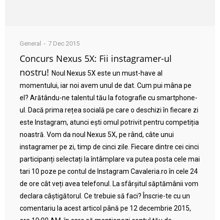
General
7 Dec 2015
Concurs Nexus 5X: Fii instagramer-ul
nostru!
Noul Nexus 5X este un must-have al
momentului, iar noi avem unul de dat. Cum pui mâna pe
el? Arătându-ne talentul tău la fotografie cu smartphone-
ul. Dacă prima rețea socială pe care o deschizi în fiecare zi
este Instagram, atunci ești omul potrivit pentru competiția
noastră. Vom da noul Nexus 5X, pe rând, câte unui
instagramer pe zi, timp de cinci zile. Fiecare dintre cei cinci
participanți selectați la întâmplare va putea posta cele mai
tari 10 poze pe contul de Instagram Cavaleria.ro în cele 24
de ore cât veți avea telefonul. La sfârșitul săptămânii vom
declara câștigătorul. Ce trebuie să faci? Înscrie-te cu un
comentariu la acest articol până pe 12 decembrie 2015,