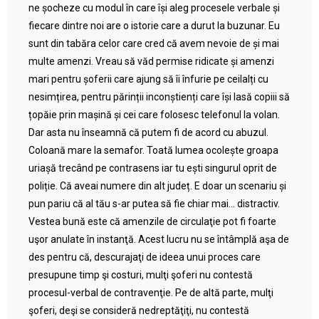
ne șocheze cu modul în care își aleg procesele verbale și
fiecare dintre noi are o istorie care a durut la buzunar. Eu
sunt din tabăra celor care cred că avem nevoie de și mai
multe amenzi. Vreau să văd permise ridicate și amenzi
mari pentru șoferii care ajung să îi înfurie pe ceilalți cu
nesimțirea, pentru părinții inconștienți care își lasă copiii să
țopăie prin mașină și cei care folosesc telefonul la volan.
Dar asta nu înseamnă că putem fi de acord cu abuzul.
Coloană mare la semafor. Toată lumea ocolește groapa
uriașă trecând pe contrasens iar tu ești singurul oprit de
poliție. Că aveai numere din alt județ. E doar un scenariu și
pun pariu că al tău s-ar putea să fie chiar mai… distractiv.
Vestea bună este că amenzile de circulaţie pot fi foarte
uşor anulate în instanţă. Acest lucru nu se întâmplă aşa de
des pentru că, descurajaţi de ideea unui proces care
presupune timp şi costuri, mulţi şoferi nu contestă
procesul-verbal de contravenţie. Pe de altă parte, mulţi
şoferi, deşi se consideră nedreptăţiţi, nu contestă