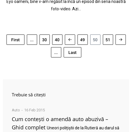
Eyo oameni, bine v-am regăsit la încă un episod din seria noastră
foto-video. Azi…
First
...
30
40
49
50
51
...
Last
Trebuie să citești
Auto
16 Feb 2015
Cum contești o amendă auto abuzivă –
Ghid complet
Uneori polițiștii de la Rutieră au darul să