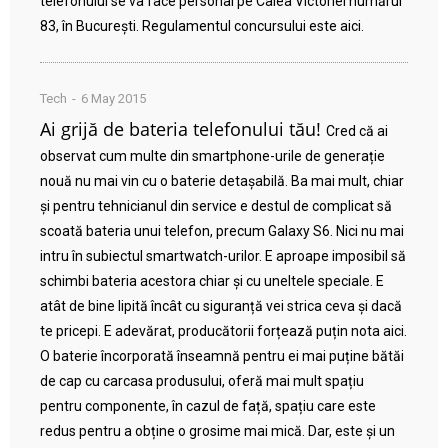
telefonului se va face personal pe Calea Victoriei numărul
83, în București. Regulamentul concursului este aici.
Tech
6 May 2015
Ai grijă de bateria telefonului tău!
Cred că ai
observat cum multe din smartphone-urile de generație
nouă nu mai vin cu o baterie detașabilă. Ba mai mult, chiar
și pentru tehnicianul din service e destul de complicat să
scoată bateria unui telefon, precum Galaxy S6. Nici nu mai
intru în subiectul smartwatch-urilor. E aproape imposibil să
schimbi bateria acestora chiar și cu uneltele speciale. E
atât de bine lipită încât cu siguranță vei strica ceva și dacă
te pricepi. E adevărat, producătorii forțează puțin nota aici.
O baterie încorporată înseamnă pentru ei mai puține bătăi
de cap cu carcasa produsului, oferă mai mult spațiu
pentru componente, în cazul de față, spațiu care este
redus pentru a obține o grosime mai mică. Dar, este și un