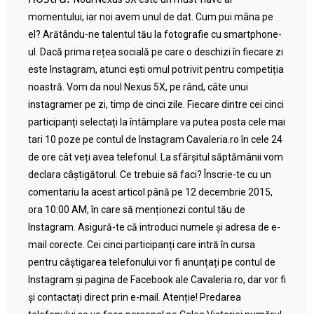
momentului, iar noi avem unul de dat. Cum pui mâna pe
el? Arătându-ne talentul tău la fotografie cu smartphone-
ul. Dacă prima rețea socială pe care o deschizi în fiecare zi
este Instagram, atunci ești omul potrivit pentru competiția
noastră. Vom da noul Nexus 5X, pe rând, câte unui
instagramer pe zi, timp de cinci zile. Fiecare dintre cei cinci
participanți selectați la întâmplare va putea posta cele mai
tari 10 poze pe contul de Instagram Cavaleria.ro în cele 24
de ore cât veți avea telefonul. La sfârșitul săptămânii vom
declara câștigătorul. Ce trebuie să faci? Înscrie-te cu un
comentariu la acest articol până pe 12 decembrie 2015,
ora 10:00 AM, în care să menționezi contul tău de
Instagram. Asigură-te că introduci numele și adresa de e-
mail corecte. Cei cinci participanți care intră în cursa
pentru câștigarea telefonului vor fi anunțați pe contul de
Instagram și pagina de Facebook ale Cavaleria.ro, dar vor fi
și contactați direct prin e-mail. Atenție! Predarea