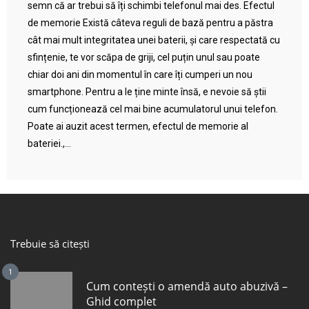
semn că ar trebui să îți schimbi telefonul mai des. Efectul
de memorie Există câteva reguli de bază pentru a păstra
cât mai mult integritatea unei baterii, și care respectată cu
sfințenie, te vor scăpa de griji, cel puțin unul sau poate
chiar doi ani din momentul în care îți cumperi un nou
smartphone. Pentru a le ține minte însă, e nevoie să știi
cum funcționează cel mai bine acumulatorul unui telefon.
Poate ai auzit acest termen, efectul de memorie al
bateriei.,...
Trebuie să citești
1
Cum contești o amendă auto abuzivă –
Ghid complet