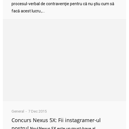
procesul-verbal de contravenţie pentru că nu ştiu cum să
facă acest lucru.,...
General
7 Dec 2015
Concurs Nexus 5X: Fii instagramer-ul
nostru!
Noul Nexus 5X este un must-have al