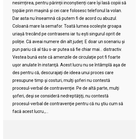
nesimțirea, pentru părinții inconștienți care își lasă copiii să
țopăie prin mașină și cei care folosesc telefonul la volan.
Dar asta nu înseamnă că putem fi de acord cu abuzul.
Coloană mare la semafor. Toată lumea ocolește groapa
uriașă trecând pe contrasens iar tu ești singurul oprit de
poliție. Că aveai numere din alt județ. E doar un scenariu și
pun pariu că al tău s-ar putea să fie chiar mai… distractiv.
Vestea bună este că amenzile de circulaţie pot fi foarte
uşor anulate în instanţă. Acest lucru nu se întâmplă aşa de
des pentru că, descurajaţi de ideea unui proces care
presupune timp şi costuri, mulţi şoferi nu contestă
procesul-verbal de contravenţie. Pe de altă parte, mulţi
şoferi, deşi se consideră nedreptăţiţi, nu contestă
procesul-verbal de contravenţie pentru că nu ştiu cum să
facă acest lucru.,...