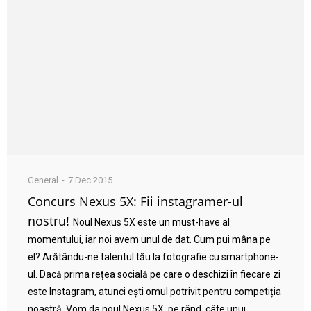
General
7 Dec 2015
Concurs Nexus 5X: Fii instagramer-ul
nostru!
Noul Nexus 5X este un must-have al
momentului, iar noi avem unul de dat. Cum pui mâna pe
el? Arătându-ne talentul tău la fotografie cu smartphone-
ul. Dacă prima rețea socială pe care o deschizi în fiecare zi
este Instagram, atunci ești omul potrivit pentru competiția
noastră. Vom da noul Nexus 5X, pe rând, câte unui