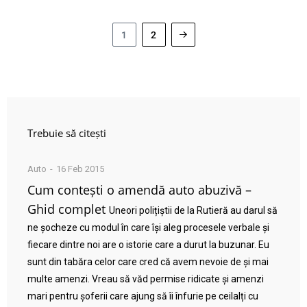
1
2
Trebuie să citești
Auto
16 Feb 2015
Cum contești o amendă auto abuzivă –
Ghid complet
Uneori polițiștii de la Rutieră au darul să
ne șocheze cu modul în care își aleg procesele verbale și
fiecare dintre noi are o istorie care a durut la buzunar. Eu
sunt din tabăra celor care cred că avem nevoie de și mai
multe amenzi. Vreau să văd permise ridicate și amenzi
mari pentru șoferii care ajung să îi înfurie pe ceilalți cu