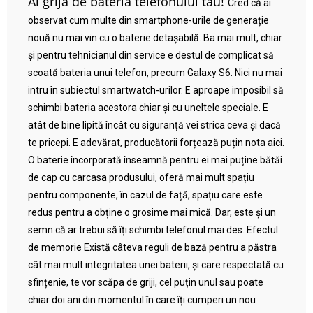
Ai grijă de bateria telefonului tău!
Cred că ai
observat cum multe din smartphone-urile de generație
nouă nu mai vin cu o baterie detașabilă. Ba mai mult, chiar
și pentru tehnicianul din service e destul de complicat să
scoată bateria unui telefon, precum Galaxy S6. Nici nu mai
intru în subiectul smartwatch-urilor. E aproape imposibil să
schimbi bateria acestora chiar și cu uneltele speciale. E
atât de bine lipită încât cu siguranță vei strica ceva și dacă
te pricepi. E adevărat, producătorii forțează puțin nota aici.
O baterie încorporată înseamnă pentru ei mai puține bătăi
de cap cu carcasa produsului, oferă mai mult spațiu
pentru componente, în cazul de față, spațiu care este
redus pentru a obține o grosime mai mică. Dar, este și un
semn că ar trebui să îți schimbi telefonul mai des. Efectul
de memorie Există câteva reguli de bază pentru a păstra
cât mai mult integritatea unei baterii, și care respectată cu
sfințenie, te vor scăpa de griji, cel puțin unul sau poate
chiar doi ani din momentul în care îți cumperi un nou