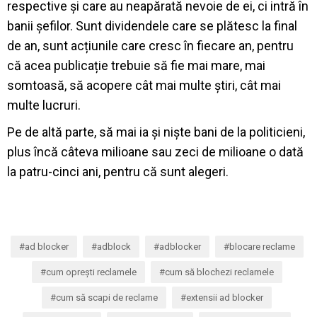
respective și care au neapărată nevoie de ei, ci intră în
banii șefilor. Sunt dividendele care se plătesc la final
de an, sunt acțiunile care cresc în fiecare an, pentru
că acea publicație trebuie să fie mai mare, mai
somtoasă, să acopere cât mai multe știri, cât mai
multe lucruri.
Pe de altă parte, să mai ia și niște bani de la politicieni,
plus încă câteva milioane sau zeci de milioane o dată
la patru-cinci ani, pentru că sunt alegeri.
ad blocker
adblock
adblocker
blocare reclame
cum oprești reclamele
cum să blochezi reclamele
cum să scapi de reclame
extensii ad blocker