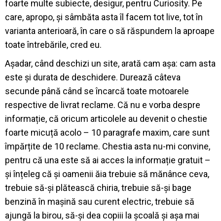
foarte multe subiecte, desigur, pentru Curiosity. Pe
care, apropo, și sâmbăta asta îl facem tot live, tot în
varianta anterioară, în care o să răspundem la aproape
toate întrebările, cred eu.
Așadar, când deschizi un site, arată cam așa: cam asta
este și durata de deschidere. Durează câteva
secunde până când se încarcă toate motoarele
respective de livrat reclame. Că nu e vorba despre
informație, că oricum articolele au devenit o chestie
foarte micuță acolo – 10 paragrafe maxim, care sunt
împărțite de 10 reclame. Chestia asta nu-mi convine,
pentru că una este să ai acces la informație gratuit –
și înțeleg că și oamenii ăia trebuie să mănânce ceva,
trebuie să-și plătească chiria, trebuie să-și bage
benzină în mașină sau curent electric, trebuie să
ajungă la birou, să-și dea copiii la școală și așa mai