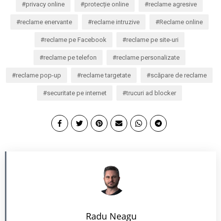
privacy online
protecție online
reclame agresive
reclame enervante
reclame intruzive
Reclame online
reclame pe Facebook
reclame pe site-uri
reclame pe telefon
reclame personalizate
reclame pop-up
reclame targetate
scăpare de reclame
securitate pe internet
trucuri ad blocker
Radu Neagu