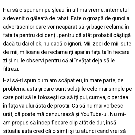
Hai să o spunem pe șleau: în ultima vreme, internetul
a devenit o găleată de rahat. Este o groapă de gunoi a
advertiserilor care vor neapărat să-și bage reclama în
fața ta pentru doi cenți, pentru că atât probabil câștigă
dacă tu dai click, nu dacă o ignori. Mii, zeci de mii, sute
de mii, milioane de reclame îți apar în fața ta în fiecare
zi și nu le observi pentru că ai învățat deja să le
filtrezi.
Hai să-ți spun cum am scăpat eu, în mare parte, de
problema asta și care sunt soluțiile cele mai simple pe
care poți să le folosești ca să îți pui, cumva, o perdea
în fața valului ăsta de prostii. Ca să nu mai vorbesc
urât, că poate mă cenzurează și YouTube-ul. Nu mi-
am propus să încep fiecare clip atât de dur, însă
situația asta cred că o simți și tu atunci când vrei să