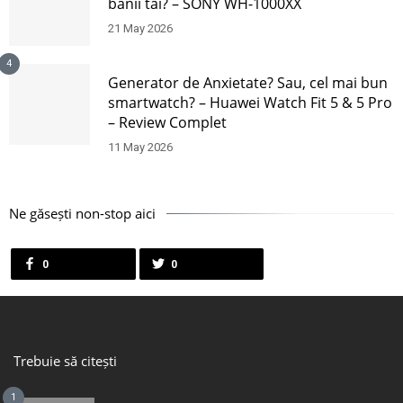
banii tăi? – SONY WH-1000XX
21 May 2026
4
Generator de Anxietate? Sau, cel mai bun
smartwatch? – Huawei Watch Fit 5 & 5 Pro
– Review Complet
11 May 2026
Ne găsești non-stop aici
0
0
Trebuie să citești
1