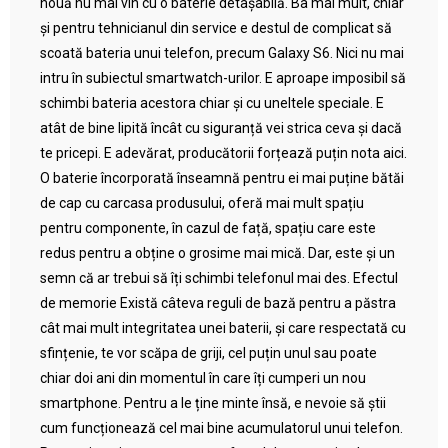
nouă nu mai vin cu o baterie detașabilă. Ba mai mult, chiar
și pentru tehnicianul din service e destul de complicat să
scoată bateria unui telefon, precum Galaxy S6. Nici nu mai
intru în subiectul smartwatch-urilor. E aproape imposibil să
schimbi bateria acestora chiar și cu uneltele speciale. E
atât de bine lipită încât cu siguranță vei strica ceva și dacă
te pricepi. E adevărat, producătorii forțează puțin nota aici.
O baterie încorporată înseamnă pentru ei mai puține bătăi
de cap cu carcasa produsului, oferă mai mult spațiu
pentru componente, în cazul de față, spațiu care este
redus pentru a obține o grosime mai mică. Dar, este și un
semn că ar trebui să îți schimbi telefonul mai des. Efectul
de memorie Există câteva reguli de bază pentru a păstra
cât mai mult integritatea unei baterii, și care respectată cu
sfințenie, te vor scăpa de griji, cel puțin unul sau poate
chiar doi ani din momentul în care îți cumperi un nou
smartphone. Pentru a le ține minte însă, e nevoie să știi
cum funcționează cel mai bine acumulatorul unui telefon.