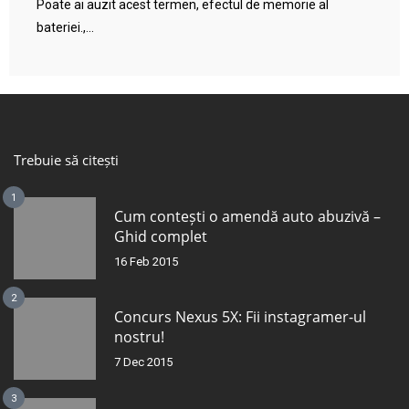
Poate ai auzit acest termen, efectul de memorie al
bateriei.,...
Trebuie să citești
1
Cum contești o amendă auto abuzivă –
Ghid complet
16 Feb 2015
2
Concurs Nexus 5X: Fii instagramer-ul
nostru!
7 Dec 2015
3