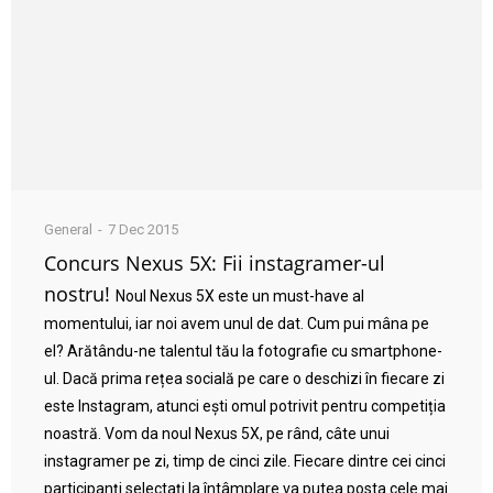
General
7 Dec 2015
Concurs Nexus 5X: Fii instagramer-ul
nostru!
Noul Nexus 5X este un must-have al
momentului, iar noi avem unul de dat. Cum pui mâna pe
el? Arătându-ne talentul tău la fotografie cu smartphone-
ul. Dacă prima rețea socială pe care o deschizi în fiecare zi
este Instagram, atunci ești omul potrivit pentru competiția
noastră. Vom da noul Nexus 5X, pe rând, câte unui
instagramer pe zi, timp de cinci zile. Fiecare dintre cei cinci
participanți selectați la întâmplare va putea posta cele mai