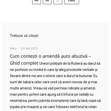
40
50
...
Last
Trebuie să citești
Auto
16 Feb 2015
Cum contești o amendă auto abuzivă –
Ghid complet
Uneori polițiștii de la Rutieră au darul să
ne șocheze cu modul în care își aleg procesele verbale și
fiecare dintre noi are o istorie care a durut la buzunar. Eu
sunt din tabăra celor care cred că avem nevoie de și mai
multe amenzi. Vreau să văd permise ridicate și amenzi
mari pentru șoferii care ajung să îi înfurie pe ceilalți cu
nesimțirea, pentru părinții inconștienți care își lasă copiii să
țopăie prin mașină și cei care folosesc telefonul la volan.