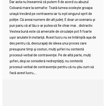
Dar asta nu înseamnă că putem fi de acord cu abuzul.
Coloană mare la semafor. Toată lumea ocolește groapa
uriașă trecând pe contrasens iar tu ești singurul oprit de
poliție. Că aveai numere din alt județ. E doar un scenariu și
pun pariu că al tău s-ar putea să fie chiar mai… distractiv.
Vestea bună este că amenzile de circulaţie pot fi foarte
uşor anulate în instanţă. Acest lucru nu se întâmplă aşa de
des pentru că, descurajaţi de ideea unui proces care
presupune timp şi costuri, mulţi şoferi nu contestă
procesul-verbal de contravenţie. Pe de altă parte, mulţi
şoferi, deşi se consideră nedreptăţiţi, nu contestă
procesul-verbal de contravenţie pentru că nu ştiu cum să
facă acest lucru.,...