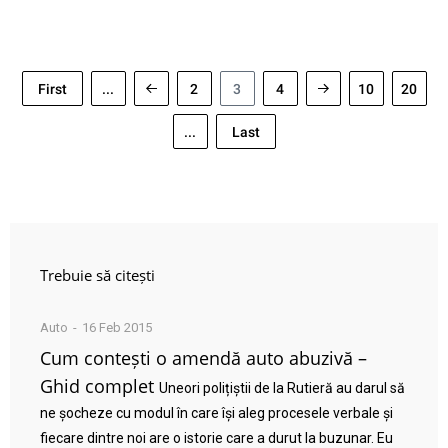
First
...
2
3
4
10
20
...
Last
Trebuie să citești
Auto
16 Feb 2015
Cum contești o amendă auto abuzivă –
Ghid complet
Uneori polițiștii de la Rutieră au darul să
ne șocheze cu modul în care își aleg procesele verbale și
fiecare dintre noi are o istorie care a durut la buzunar. Eu