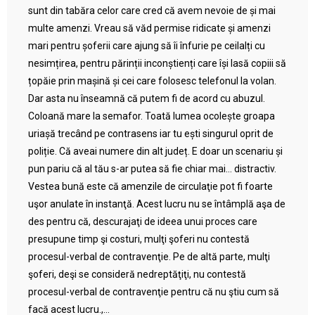
sunt din tabăra celor care cred că avem nevoie de și mai
multe amenzi. Vreau să văd permise ridicate și amenzi
mari pentru șoferii care ajung să îi înfurie pe ceilalți cu
nesimțirea, pentru părinții inconștienți care își lasă copiii să
țopăie prin mașină și cei care folosesc telefonul la volan.
Dar asta nu înseamnă că putem fi de acord cu abuzul.
Coloană mare la semafor. Toată lumea ocolește groapa
uriașă trecând pe contrasens iar tu ești singurul oprit de
poliție. Că aveai numere din alt județ. E doar un scenariu și
pun pariu că al tău s-ar putea să fie chiar mai… distractiv.
Vestea bună este că amenzile de circulaţie pot fi foarte
uşor anulate în instanţă. Acest lucru nu se întâmplă aşa de
des pentru că, descurajaţi de ideea unui proces care
presupune timp şi costuri, mulţi şoferi nu contestă
procesul-verbal de contravenţie. Pe de altă parte, mulţi
şoferi, deşi se consideră nedreptăţiţi, nu contestă
procesul-verbal de contravenţie pentru că nu ştiu cum să
facă acest lucru.,...