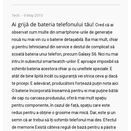
Tech
6 May 2015
Ai grijă de bateria telefonului tău!
Cred că ai
observat cum multe din smartphone-urile de generație
nouă nu mai vin cu o baterie detașabilă. Ba mai mult, chiar
și pentru tehnicianul din service e destul de complicat să
scoată bateria unui telefon, precum Galaxy S6. Nici nu mai
intru în subiectul smartwatch-urilor. E aproape imposibil să
schimbi bateria acestora chiar și cu uneltele speciale. E
atât de bine lipită încât cu siguranță vei strica ceva și dacă
te pricepi. E adevărat, producătorii forțează puțin nota aici.
O baterie încorporată înseamnă pentru ei mai puține bătăi
de cap cu carcasa produsului, oferă mai mult spațiu
pentru componente, în cazul de față, spațiu care este
redus pentru a obține o grosime mai mică. Dar, este și un
semn că ar trebui să îți schimbi telefonul mai des. Efectul
de memorie Există câteva reguli de bază pentru a păstra