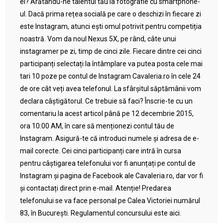
el? Arătându-ne talentul tău la fotografie cu smartphone-
ul. Dacă prima rețea socială pe care o deschizi în fiecare zi
este Instagram, atunci ești omul potrivit pentru competiția
noastră. Vom da noul Nexus 5X, pe rând, câte unui
instagramer pe zi, timp de cinci zile. Fiecare dintre cei cinci
participanți selectați la întâmplare va putea posta cele mai
tari 10 poze pe contul de Instagram Cavaleria.ro în cele 24
de ore cât veți avea telefonul. La sfârșitul săptămânii vom
declara câștigătorul. Ce trebuie să faci? Înscrie-te cu un
comentariu la acest articol până pe 12 decembrie 2015,
ora 10:00 AM, în care să menționezi contul tău de
Instagram. Asigură-te că introduci numele și adresa de e-
mail corecte. Cei cinci participanți care intră în cursa
pentru câștigarea telefonului vor fi anunțați pe contul de
Instagram și pagina de Facebook ale Cavaleria.ro, dar vor fi
și contactați direct prin e-mail. Atenție! Predarea
telefonului se va face personal pe Calea Victoriei numărul
83, în București. Regulamentul concursului este aici.