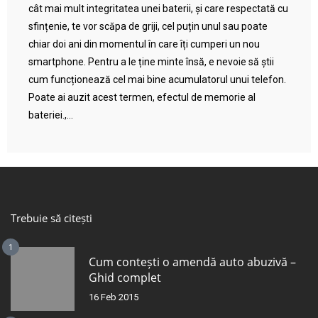
cât mai mult integritatea unei baterii, și care respectată cu
sfințenie, te vor scăpa de griji, cel puțin unul sau poate
chiar doi ani din momentul în care îți cumperi un nou
smartphone. Pentru a le ține minte însă, e nevoie să știi
cum funcționează cel mai bine acumulatorul unui telefon.
Poate ai auzit acest termen, efectul de memorie al
bateriei.,...
Trebuie să citești
1
Cum contești o amendă auto abuzivă –
Ghid complet
16 Feb 2015