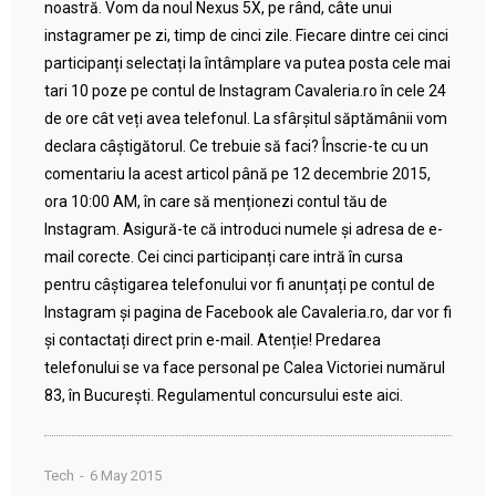
noastră. Vom da noul Nexus 5X, pe rând, câte unui
instagramer pe zi, timp de cinci zile. Fiecare dintre cei cinci
participanți selectați la întâmplare va putea posta cele mai
tari 10 poze pe contul de Instagram Cavaleria.ro în cele 24
de ore cât veți avea telefonul. La sfârșitul săptămânii vom
declara câștigătorul. Ce trebuie să faci? Înscrie-te cu un
comentariu la acest articol până pe 12 decembrie 2015,
ora 10:00 AM, în care să menționezi contul tău de
Instagram. Asigură-te că introduci numele și adresa de e-
mail corecte. Cei cinci participanți care intră în cursa
pentru câștigarea telefonului vor fi anunțați pe contul de
Instagram și pagina de Facebook ale Cavaleria.ro, dar vor fi
și contactați direct prin e-mail. Atenție! Predarea
telefonului se va face personal pe Calea Victoriei numărul
83, în București. Regulamentul concursului este aici.
Tech
6 May 2015