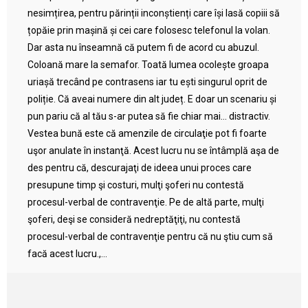
nesimțirea, pentru părinții inconștienți care își lasă copiii să
țopăie prin mașină și cei care folosesc telefonul la volan.
Dar asta nu înseamnă că putem fi de acord cu abuzul.
Coloană mare la semafor. Toată lumea ocolește groapa
uriașă trecând pe contrasens iar tu ești singurul oprit de
poliție. Că aveai numere din alt județ. E doar un scenariu și
pun pariu că al tău s-ar putea să fie chiar mai… distractiv.
Vestea bună este că amenzile de circulaţie pot fi foarte
uşor anulate în instanţă. Acest lucru nu se întâmplă aşa de
des pentru că, descurajaţi de ideea unui proces care
presupune timp şi costuri, mulţi şoferi nu contestă
procesul-verbal de contravenţie. Pe de altă parte, mulţi
şoferi, deşi se consideră nedreptăţiţi, nu contestă
procesul-verbal de contravenţie pentru că nu ştiu cum să
facă acest lucru.,...