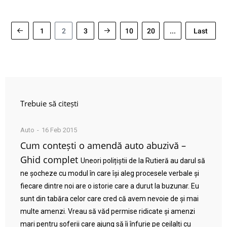
1
2
3
10
20
...
Last
Trebuie să citești
Auto
16 Feb 2015
Cum contești o amendă auto abuzivă –
Ghid complet
Uneori polițiștii de la Rutieră au darul să
ne șocheze cu modul în care își aleg procesele verbale și
fiecare dintre noi are o istorie care a durut la buzunar. Eu
sunt din tabăra celor care cred că avem nevoie de și mai
multe amenzi. Vreau să văd permise ridicate și amenzi
mari pentru șoferii care ajung să îi înfurie pe ceilalți cu