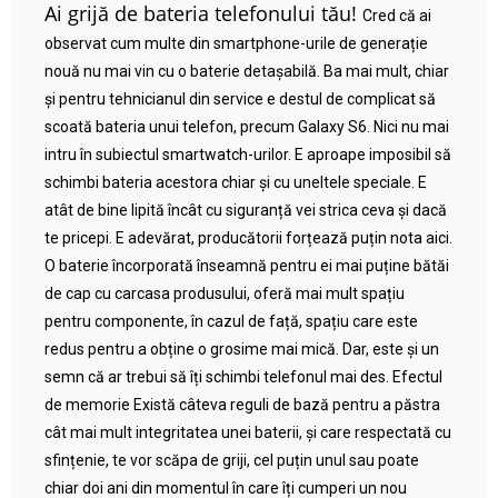
Ai grijă de bateria telefonului tău!
Cred că ai
observat cum multe din smartphone-urile de generație
nouă nu mai vin cu o baterie detașabilă. Ba mai mult, chiar
și pentru tehnicianul din service e destul de complicat să
scoată bateria unui telefon, precum Galaxy S6. Nici nu mai
intru în subiectul smartwatch-urilor. E aproape imposibil să
schimbi bateria acestora chiar și cu uneltele speciale. E
atât de bine lipită încât cu siguranță vei strica ceva și dacă
te pricepi. E adevărat, producătorii forțează puțin nota aici.
O baterie încorporată înseamnă pentru ei mai puține bătăi
de cap cu carcasa produsului, oferă mai mult spațiu
pentru componente, în cazul de față, spațiu care este
redus pentru a obține o grosime mai mică. Dar, este și un
semn că ar trebui să îți schimbi telefonul mai des. Efectul
de memorie Există câteva reguli de bază pentru a păstra
cât mai mult integritatea unei baterii, și care respectată cu
sfințenie, te vor scăpa de griji, cel puțin unul sau poate
chiar doi ani din momentul în care îți cumperi un nou