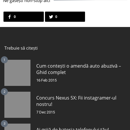
Ne găsești non-stop aici
0
0
Trebuie să citești
1
Cum contești o amendă auto abuzivă –
Ghid complet
16 Feb 2015
2
Concurs Nexus 5X: Fii instagramer-ul
nostru!
7 Dec 2015
3
Ai grijă de bateria telefonului tău!