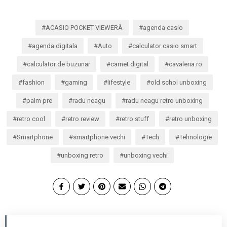
ACASIO POCKET VIEWERÂ
agenda casio
agenda digitala
Auto
calculator casio smart
calculator de buzunar
carnet digital
cavaleria.ro
fashion
gaming
lifestyle
old schol unboxing
palm pre
radu neagu
radu neagu retro unboxing
retro cool
retro review
retro stuff
retro unboxing
Smartphone
smartphone vechi
Tech
Tehnologie
unboxing retro
unboxing vechi