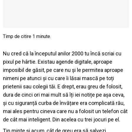
Nu cred că la începutul anilor 2000 tu încă scriai cu
pixul pe hârtie. Existau agende digitale, aproape
imposibil de găsit, pe care nu și le permitea aproape
nimeni pe atunci și cu care îi lăsai mască pe toți
prietenii sau colegii tăi. E drept, erau greu de folosit,
dura de cinci ori mai mult să îți iei notițe pe așa ceva,
și cu siguranță curba de învățare era complicată rău,
mai ales pentru cineva care nu a folosit un telefon cât
de cât mai inteligent. Din acelea cu trei jocuri pe el.
Țin minte și acum, cât de greu era să salvezi