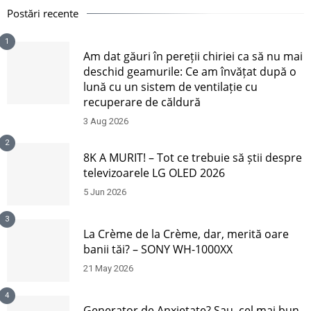
Postări recente
1
Am dat găuri în pereții chiriei ca să nu mai
deschid geamurile: Ce am învățat după o
lună cu un sistem de ventilație cu
recuperare de căldură
3 Aug 2026
2
8K A MURIT! – Tot ce trebuie să știi despre
televizoarele LG OLED 2026
5 Jun 2026
3
La Crème de la Crème, dar, merită oare
banii tăi? – SONY WH-1000XX
21 May 2026
4
Generator de Anxietate? Sau, cel mai bun