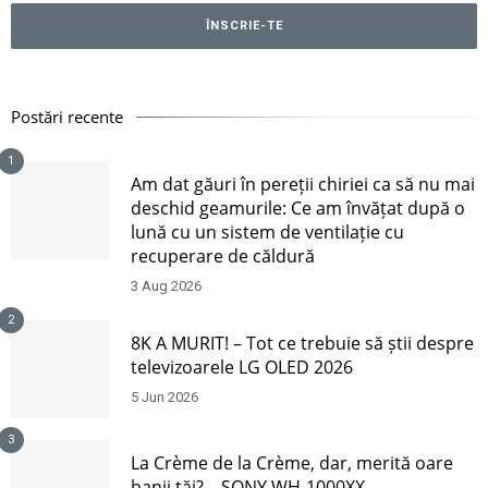
Postări recente
1
Am dat găuri în pereții chiriei ca să nu mai
deschid geamurile: Ce am învățat după o
lună cu un sistem de ventilație cu
recuperare de căldură
3 Aug 2026
2
8K A MURIT! – Tot ce trebuie să știi despre
televizoarele LG OLED 2026
5 Jun 2026
3
La Crème de la Crème, dar, merită oare
banii tăi? – SONY WH-1000XX