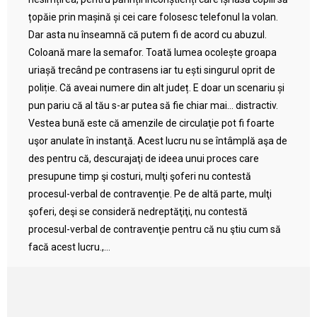
țopăie prin mașină și cei care folosesc telefonul la volan.
Dar asta nu înseamnă că putem fi de acord cu abuzul.
Coloană mare la semafor. Toată lumea ocolește groapa
uriașă trecând pe contrasens iar tu ești singurul oprit de
poliție. Că aveai numere din alt județ. E doar un scenariu și
pun pariu că al tău s-ar putea să fie chiar mai… distractiv.
Vestea bună este că amenzile de circulaţie pot fi foarte
uşor anulate în instanţă. Acest lucru nu se întâmplă aşa de
des pentru că, descurajaţi de ideea unui proces care
presupune timp şi costuri, mulţi şoferi nu contestă
procesul-verbal de contravenţie. Pe de altă parte, mulţi
şoferi, deşi se consideră nedreptăţiţi, nu contestă
procesul-verbal de contravenţie pentru că nu ştiu cum să
facă acest lucru.,...