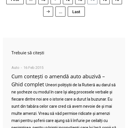
...
Last
Trebuie să citești
Auto
16 Feb 2015
Cum contești o amendă auto abuzivă –
Ghid complet
Uneori polițiștii de la Rutieră au darul să
ne șocheze cu modul în care își aleg procesele verbale și
fiecare dintre noi are o istorie care a durut la buzunar. Eu
sunt din tabăra celor care cred că avem nevoie de și mai
multe amenzi. Vreau să văd permise ridicate și amenzi
mari pentru șoferii care ajung să îi înfurie pe ceilalți cu
nesimțirea, pentru părinții inconștienți care își lasă copiii să