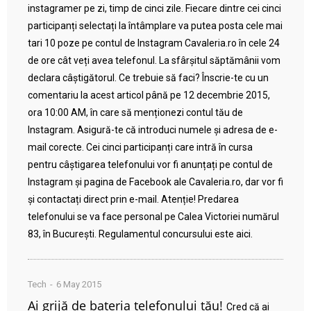
instagramer pe zi, timp de cinci zile. Fiecare dintre cei cinci
participanți selectați la întâmplare va putea posta cele mai
tari 10 poze pe contul de Instagram Cavaleria.ro în cele 24
de ore cât veți avea telefonul. La sfârșitul săptămânii vom
declara câștigătorul. Ce trebuie să faci? Înscrie-te cu un
comentariu la acest articol până pe 12 decembrie 2015,
ora 10:00 AM, în care să menționezi contul tău de
Instagram. Asigură-te că introduci numele și adresa de e-
mail corecte. Cei cinci participanți care intră în cursa
pentru câștigarea telefonului vor fi anunțați pe contul de
Instagram și pagina de Facebook ale Cavaleria.ro, dar vor fi
și contactați direct prin e-mail. Atenție! Predarea
telefonului se va face personal pe Calea Victoriei numărul
83, în București. Regulamentul concursului este aici.
Tech
6 May 2015
Ai grijă de bateria telefonului tău!
Cred că ai