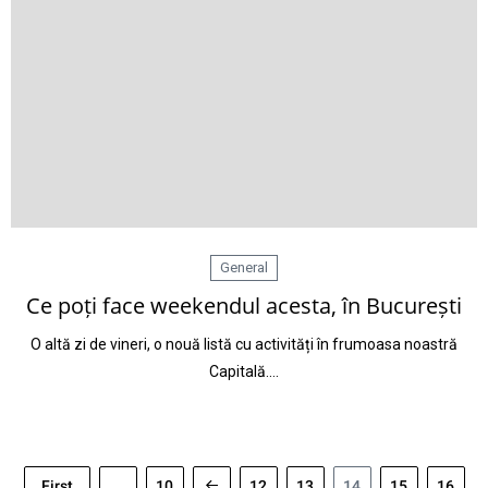
General
Ce poți face weekendul acesta, în București
O altă zi de vineri, o nouă listă cu activități în frumoasa noastră
Capitală.…
First
...
10
12
13
14
15
16